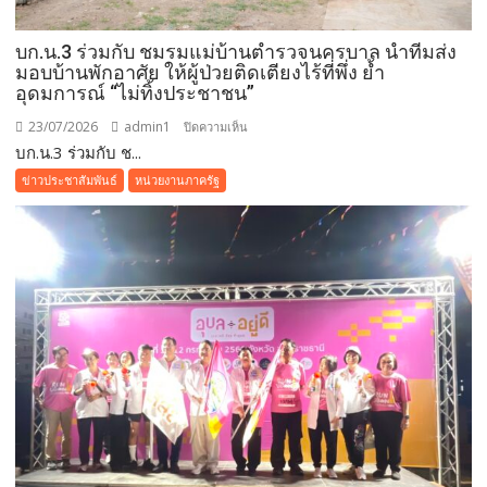
บก.น.3 ร่วมกับ ชมรมแม่บ้านตำรวจนครบาล นำทีมส่ง
มอบบ้านพักอาศัย ให้ผู้ป่วยติดเตียงไร้ที่พึ่ง ย้ำ
อุดมการณ์ “ไม่ทิ้งประชาชน”
23/07/2026
admin1
บน
ปิดความเห็น
บก.น.3 ร่วมกับ ช...
บก.น.3
ร่วม
ข่าวประชาสัมพันธ์
หน่วยงานภาครัฐ
กับ
ชมรม
แม่
บ้าน
ตำรวจนครบาล
นำ
ทีม
ส่ง
มอบ
บ้าน
พัก
อาศัย
ให้