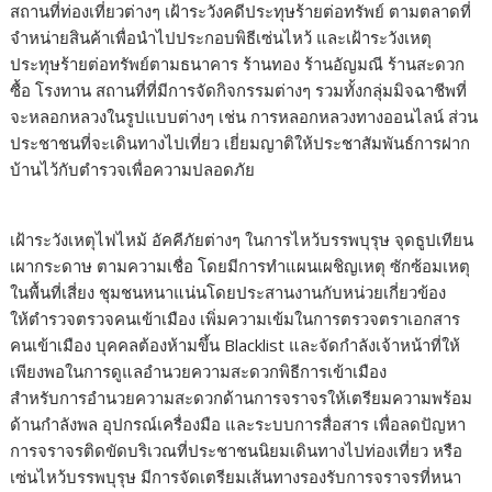
สถานที่ท่องเที่ยวต่างๆ เฝ้าระวังคดีประทุษร้ายต่อทรัพย์ ตามตลาดที่
จำหน่ายสินค้าเพื่อนำไปประกอบพิธีเซ่นไหว้ และเฝ้าระวังเหตุ
ประทุษร้ายต่อทรัพย์ตามธนาคาร ร้านทอง ร้านอัญมณี ร้านสะดวก
ซื้อ โรงทาน สถานที่ที่มีการจัดกิจกรรมต่างๆ รวมทั้งกลุ่มมิจฉาชีพที่
จะหลอกหลวงในรูปแบบต่างๆ เช่น การหลอกหลวงทางออนไลน์ ส่วน
ประชาชนที่จะเดินทางไปเที่ยว เยี่ยมญาติให้ประชาสัมพันธ์การฝาก
บ้านไว้กับตำรวจเพื่อความปลอดภัย
เฝ้าระวังเหตุไฟไหม้ อัคคีภัยต่างๆ ในการไหว้บรรพบุรุษ จุดธูปเทียน
เผากระดาษ ตามความเชื่อ โดยมีการทำแผนเผชิญเหตุ ซักซ้อมเหตุ
ในพื้นที่เสี่ยง ชุมชนหนาแน่นโดยประสานงานกับหน่วยเกี่ยวข้อง
ให้ตำรวจตรวจคนเข้าเมือง เพิ่มความเข้มในการตรวจตราเอกสาร
คนเข้าเมือง บุคคลต้องห้ามขึ้น Blacklist และจัดกำลังเจ้าหน้าที่ให้
เพียงพอในการดูแลอำนวยความสะดวกพิธีการเข้าเมือง
สำหรับการอำนวยความสะดวกด้านการจราจรให้เตรียมความพร้อม
ด้านกำลังพล อุปกรณ์เครื่องมือ และระบบการสื่อสาร เพื่อลดปัญหา
การจราจรติดขัดบริเวณที่ประชาชนนิยมเดินทางไปท่องเที่ยว หรือ
เซ่นไหว้บรรพบุรุษ มีการจัดเตรียมเส้นทางรองรับการจราจรที่หนา