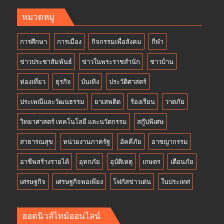
หมวดหมู่
การศึกษา
การเมือง
กิจกรรมเพื่อสังคม
กีฬา
ข่าวประชาสัมพันธ์
ข่าวในพระราชสำนัก
ชาวบ้าน
ท่องเที่ยว
ธุรกิจ
บันเทิง
ประวัติศาสตร์
ประเพณีและวัฒนธรรม
ยาเสพติด
ร้องเรียน
วาตภัย
วิทยาศาสตร์ เทคโนโลยี และนวัตกรรม
สกู๊ปพิเศษ
สาธารณสุข
หน่วยงานภาครัฐ
อัคคีภัย
อาชญากรรม
อาชีพสร้างรายได้
อุทกภัย
อุบัติเหตุ
เกษตร
เตือนภัย
เศรษฐกิจ
เศรษฐกิจพอเพียง
โฟกัสข่าวเด่น
ในประเทศ
ฮอตนิวส์ไทม์ออนไลน์