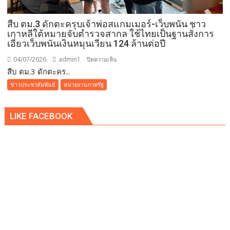
สู่
เมือง
สืบ ตม.3 ดักตะครุบเจ้าพ่อสแกมเมอร์-เว็บพนัน ชาว
สุข
เกาหลีใต้หมายจับตำรวจสากล ใช้ไทยเป็นฐานสั่งการ
ภาวะ
เอี่ยวเว็บพนันเงินหมุนเวียน 124 ล้านต่อปี
ต้นแบบ
ผ่าน
04/07/2026
admin1
บน
ปิดความเห็น
Iconic
สืบ ตม.3 ดักตะคร...
สืบ
RUN
ตม.3
ข่าวประชาสัมพันธ์
หน่วยงานภาครัฐ
Fest
ดัก
2026
ตะครุบ
LIKE FACEBOOK
เจ้า
พ่อ
ส
แกม
เม
อร์-
เว็บ
พนัน
ชาว
เกาหลีใต้
หมาย