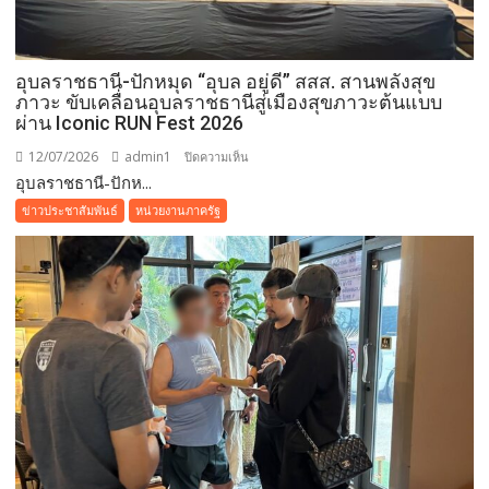
ผู้
ป่วย
ติด
อุบลราชธานี-ปักหมุด “อุบล อยู่ดี” สสส. สานพลังสุข
เตียง
ภาวะ ขับเคลื่อนอุบลราชธานีสู่เมืองสุขภาวะต้นแบบ
ไร้
ผ่าน Iconic RUN Fest 2026
ที่
12/07/2026
admin1
บน
ปิดความเห็น
พึ่ง
อุบลราชธานี-ปักห...
อุบลราชธานี-
ย้ำ
ปัก
ข่าวประชาสัมพันธ์
หน่วยงานภาครัฐ
อุดมการณ์
หมุด
“ไม่
“อุบล
ทิ้ง
อยู่ดี”
ประชาชน”
สสส.
สาน
พลัง
สุข
ภาวะ
ขับ
เคลื่อน
อุบลราชธานี