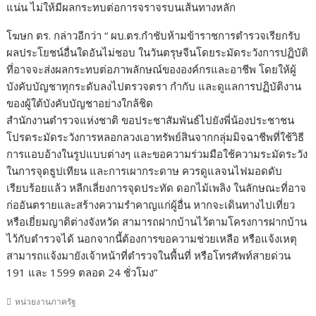
แน่น ไม่ให้มีผลกระทบต่อการจราจรบนเส้นทางหลัก
โฆษก ตร. กล่าวอีกว่า “ ผบ.ตร.กำชับห้ามข้าราชการตำรวจเรียกรับ
ผลประโยชน์อื่นใดอันไม่ชอบ ในวันตรุษจีนโดยระมัดระวังการปฏิบัติ
ที่อาจจะส่งผลกระทบต่อภาพลักษณ์ขององค์กรและอาชีพ โดยให้ผู้
บังคับบัญชาทุกระดับลงไปตรวจตรา กำกับ และดูแลการปฏิบัติงาน
ของผู้ใต้บังคับบัญชาอย่างใกล้ชิด
สำนักงานตำรวจแห่งชาติ ขอประชาสัมพันธ์ไปยังพี่น้องประชาชน
โปรดระมัดระวังการหลอกลวงเอาทรัพย์สินจากกลุ่มมิจฉาชีพที่ใช้วิธี
การแอบอ้างในรูปแบบต่างๆ และขอความร่วมมือใช้ความระมัดระวัง
ในการจุดธูปเทียน และการเผากระดาษ ควรดูแลจนไฟมอดดับ
เรียบร้อยแล้ว หลีกเลี่ยงการจุดประทัด ดอกไม้เพลิง ในลักษณะที่อาจ
ก่ออันตรายและสร้างความรำคาญแก่ผู้อื่น หากจะเดินทางไปเที่ยว
หรือเยี่ยมญาติต่างจังหวัด สามารถฝากบ้านไว้ตามโครงการฝากบ้าน
ไว้กับตำรวจได้ นอกจากนี้ต้องการขอความช่วยเหลือ หรือแจ้งเหตุ
สามารถแจ้งมายังเจ้าหน้าที่ตำรวจในพื้นที่ หรือโทรศัพท์สายด่วน
191 และ 1599 ตลอด 24 ชั่วโมง”
หน่วยงานภาครัฐ