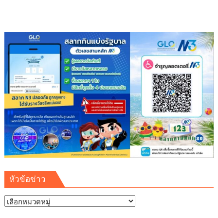
จับ
ตำรวจ
สากล
ใช้
ไทย
เป็น
ฐาน
สั่ง
การ
เอี่ยว
เว็บ
พนัน
เงิน
หมุนเวียน
124
ล้าน
หัวข้อข่าว
ต่อ
ปี
หัวข้อ
ข่าว