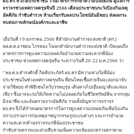
ผบ.ตร.ห่วงใยประชาชน วางมาตรการรักษาความปลอดภัย ดูแลการ
จราจรช่วงเทศกาลตรุษจีนปี 2566 เตือนประชาชนระวังป้องกันเหตุ
อัคคีภัย กำชับตำรวจ ห้ามเรียกรับผลประโยชน์อันมิชอบ ส่งผลกระ
ทบต่อภาพลักษณ์องค์กรและอาชีพ
เมื่อวันที่ 19 มกราคม 2566 ที่สำนักงานตำรวจแห่งชาติ (ตร.)
พล.ต.ต.อาชยน ไกรทอง โฆษกสำนักงานตำรวจแห่งชาติ เปิดเผยถึง
มาตรการการดูแลความปลอดภัยอำนวยความสะดวกพี่น้อง
ประชาชน ช่วงเทศกาลตรุษจีน ระหว่างวันที่ 20-22 ม.ค.2566 ว่า
“ พล.ต.อ.ดำรงศักดิ์ กิตติประภัสร์ ผบ.ตร.มีความห่วงใยพี่น้อง
ประชาชนในช่วงเทศกาลตรุษจีน ที่คนไทยเชื้อสายจีนจะออกมาจับ
จ่ายใช้สอย ทำพิธีเซ่นไหว้บรรพบุรุษ เดินทางไปเยี่ยมญาติและท่อง
เที่ยว ซึ่งอาจจะก่อให้เกิดความไม่ปลอดภัยในชีวิตทรัพย์สิน จากกลุ่ม
มิจฉาชีพ และอันตรายจากอัคคีภัย รวมทั้งปัญหาการจราจร
ผบ.ตร.จึงได้กำหนดมาตรการในการดูแลความปลอดภัยเพื่อป้องกัน
ปราบปรามการก่อเหตุอาชญากรรมรูปแบบต่างๆ และการอำนวย
ความสะดวกด้านจราจรแก่พี่น้องประชาชน
กำชับสายตรวจและฝ่ายสืบสวนเพิ่มความเข้มออกตรวจตราตาม