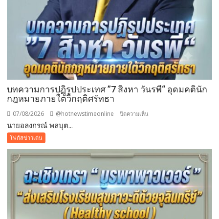
บุญ
บทความการปฏิรูปประเทศ ”7 สิงหา วันรพี“ อุดมคตินัก
กฎหมายภายใต้วิกฤติศรัทธา
07/08/2026
@hotnewstimeonline
บน
ปิดความเห็น
นายอลงกรณ์ พลบุต...
บทความ
การ
โฟกัสข่าวเด่น
ปฏิรูป
ประเทศ
”7
สิง
หา
วัน
รพี“