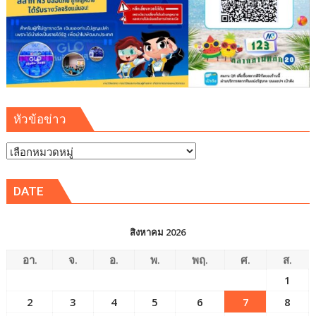
สิ่ง
แวดล้อม
ปลอดภัย
ยั่งยืน
หัวข้อข่าว
หัวข้อ
ข่าว
DATE
สิงหาคม 2026
อา.
จ.
อ.
พ.
พฤ.
ศ.
ส.
1
2
3
4
5
6
7
8