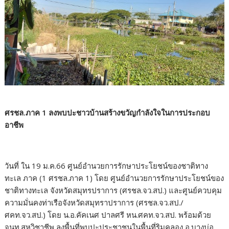
ศรชล.ภาค 1 ลงพบปะชาวบ้านสร้างขวัญกำลังใจในการประกอบ
อาชีพ
วันที่ ใน 19 ม.ค.66 ศูนย์อำนวยการรักษาประโยชน์ของชาติทาง
ทะเล ภาค (1 ศรชล.ภาค 1) โดย ศูนย์อำนวยการรักษาประโยชน์ของ
ชาติทางทะเล จังหวัดสมุทรปราการ (ศรชล.จว.สป.) และศูนย์ควบคุม
ความมั่นคงท่าเรือจังหวัดสมุทราปราการ (ศรชล.จว.สป./
ศคท.จว.สป.) โดย น.อ.คัคเนศ ปาลศรี หน.ศคท.จว.สป. พร้อมด้วย
จนท.สหวิชาชีพ ลงพื้นที่พบปะประชาชนในพื้นที่ริมคลอง อ.บางบ่อ