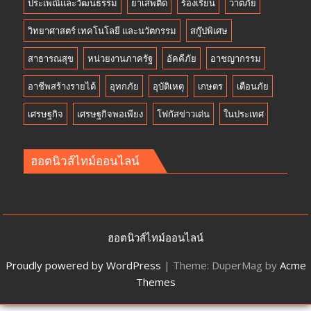
ประเพณีและวัฒนธรรม
ยาเสพติด
ร้องเรียน
วาตภัย
วิทยาศาสตร์ เทคโนโลยี และนวัตกรรม
สกู๊ปพิเศษ
สาธารณสุข
หน่วยงานภาครัฐ
อัคคีภัย
อาชญากรรม
อาชีพสร้างรายได้
อุทกภัย
อุบัติเหตุ
เกษตร
เตือนภัย
เศรษฐกิจ
เศรษฐกิจพอเพียง
โฟกัสข่าวเด่น
ในประเทศ
ฮอตนิวส์ไทม์ออนไลน์
ฮอตนิวส์ไทม์ออนไลน์
Proudly powered by WordPress
|
Theme: DuperMag by
Acme
Themes