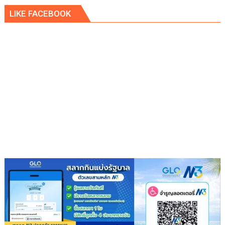
พา
LIKE FACEBOOK
พา
ว
เวอร์
”
ส่ง
เสริม
โรงเรียน
สุข
ภาวะ
ดี
ด้วย
จุลินทรีย์”
(
Healthy
school)
เสริม
ความ
รู้
เยาวชน
จัดการ