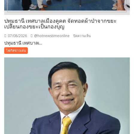
ปทุมธานี เทศบาลเมืองคูคต จัดทอดผ้าป่าจากขยะ
เปลี่ยนกองขยะเป็นกองบุญ
07/08/2026
@hotnewstimeonline
บน
ปิดความเห็น
ปทุมธานี เทศบาลเ...
ปทุมธานี
เทศบาล
โฟกัสข่าวเด่น
เมือง
คูคต
จัด
ทอด
ผ้าป่า
จาก
ขยะ
เปลี่ยน
กอง
ขยะ
เป็นก
อง