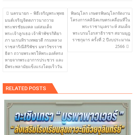
แนะแนว
นครนายก – พิธีเจริญพระพุทธ
พิษณุโลก เกษตรพิษณุโลกจัดงาน
เรื่อง
โครงการคลินิคเกษตรเคลื่อนที่ใน
มนต์เจริญจิตตภาวนาถวาย
พระราชานุเคราะห์ สมเด็จ
พระพรชัยมงคล แด่สมเด็จ
พระบรมโอรสาธิราชฯ สยามมุฎ
พระเจ้าลูกเธอ เจ้าฟ้าพัชรกิติยา
ราชกุมาร ครั้งที่ 2 ปีงบประมาณ
ภา นเรนทิราเทพยวดี กรมหลวง
2566
ราชสาริณีสิริพัชร มหาวัชรราช
ธิดา ถวายพระพรให้พระองค์ทรง
หายจากพระอาการประชวร และ
มีพระพลามัยแข็งแรงโดยเร็ววัน
RELATED POSTS