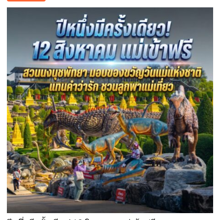
บูร
พา
พา
ว
เวอร์
”
ส่ง
เสริม
โรงเรียน
สุข
ภาวะ
ดี
ด้วย
จุลินทรีย์”
(
Healthy
school)
เสริม
ความ
รู้
เยาวชน