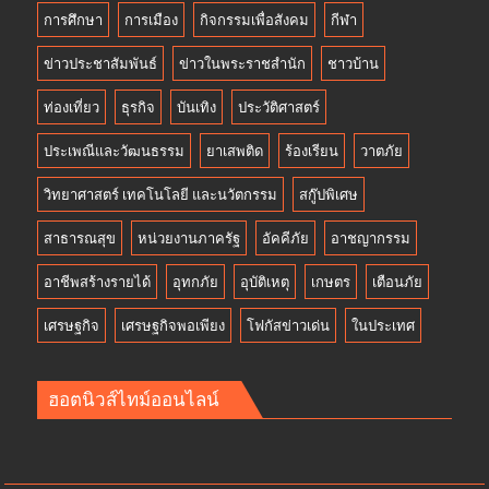
การศึกษา
การเมือง
กิจกรรมเพื่อสังคม
กีฬา
ข่าวประชาสัมพันธ์
ข่าวในพระราชสำนัก
ชาวบ้าน
ท่องเที่ยว
ธุรกิจ
บันเทิง
ประวัติศาสตร์
ประเพณีและวัฒนธรรม
ยาเสพติด
ร้องเรียน
วาตภัย
วิทยาศาสตร์ เทคโนโลยี และนวัตกรรม
สกู๊ปพิเศษ
สาธารณสุข
หน่วยงานภาครัฐ
อัคคีภัย
อาชญากรรม
อาชีพสร้างรายได้
อุทกภัย
อุบัติเหตุ
เกษตร
เตือนภัย
เศรษฐกิจ
เศรษฐกิจพอเพียง
โฟกัสข่าวเด่น
ในประเทศ
ฮอตนิวส์ไทม์ออนไลน์