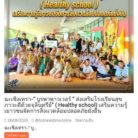
ฉะเชิงเทรา-​“ บูรพาพาวเวอร์ ” ส่งเสริมโรงเรียนสุข
ภาวะดีด้วยจุลินทรีย์” ( Healthy school) เสริมความรู้
เยาวชนจัดการสิ่งแวดล้อมปลอดภัยยั่งยืน
06/08/2026
@hotnewstimeonline
บน
ปิดความเห็น
ฉะเชิงเทรา-​“ บู...
ฉะเชิงเทรา-​
“
โฟกัสข่าวเด่น