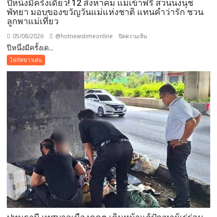
ปีหนึ่งมีครั้งเดียว! 12 สิงหาคม แม่เข้าฟรี สวนนงนุช
จัดการ
พัทยา มอบของขวัญวันแม่แห่งชาติ แทนคำว่ารัก ชวน
ลูกพาแม่เที่ยว
สิ่ง
แวดล้อม
05/08/2026
@hotnewstimeonline
บน
ปิดความเห็น
ปลอดภัย
ปีหนึ่งมีครั้งเด...
ปี
ยั่งยืน
หนึ่ง
โฟกัสข่าวเด่น
มี
ครั้ง
เดียว!
12
สิงหาคม
แม่
เข้า
ฟรี
สวน
นงนุช
พัทยา
มอบ
ของ
ขวัญ
วัน