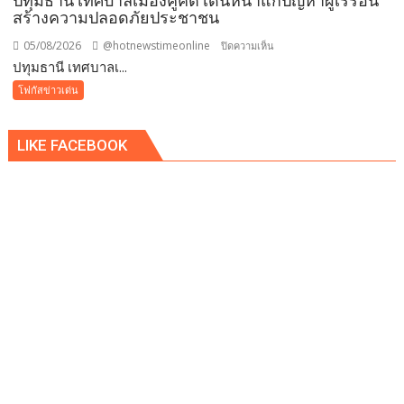
ปทุมธานี เทศบาลเมืองคูคต เดินหน้าแก้ปัญหาผู้เร่ร่อน
สร้างความปลอดภัยประชาชน
แม่
แห่ง
05/08/2026
@hotnewstimeonline
บน
ปิดความเห็น
ชาติ
ปทุมธานี เทศบาลเ...
ปทุมธานี
แทน
เทศบาล
โฟกัสข่าวเด่น
คำ
เมือง
ว่า
คูคต
รัก
LIKE FACEBOOK
เดิน
ชวน
หน้า
ลูก
แก้
พา
ปัญหา
แม่
ผู้
เที่ยว
เร่ร่อน
สร้าง
ความ
ปลอดภัย
ประชาชน