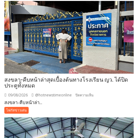
สงขลา-คืบหน้าล่าสุดเบื้องต้นทางโรงเรียน ญว. ได้ปิด
ประตูทั้งหมด
09/08/2026
@hotnewstimeonline
บน
ปิดความเห็น
สงขลา-คืบหน้าล่า...
สงขลา-
คืบ
โฟกัสข่าวเด่น
หน้า
ล่าสุด
เบื้อง
ต้นทาง