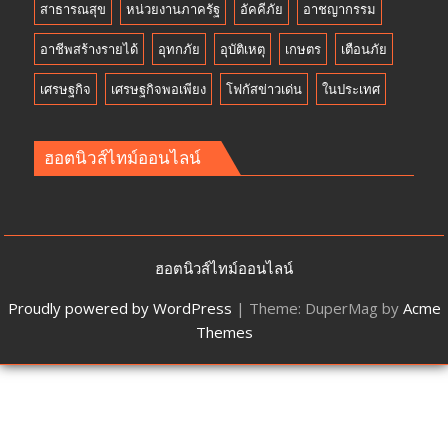
สาธารณสุข
หน่วยงานภาครัฐ
อัคคีภัย
อาชญากรรม
อาชีพสร้างรายได้
อุทกภัย
อุบัติเหตุ
เกษตร
เตือนภัย
เศรษฐกิจ
เศรษฐกิจพอเพียง
โฟกัสข่าวเด่น
ในประเทศ
ฮอตนิวส์ไทม์ออนไลน์
ฮอตนิวส์ไทม์ออนไลน์
Proudly powered by WordPress
|
Theme: DuperMag by
Acme
Themes