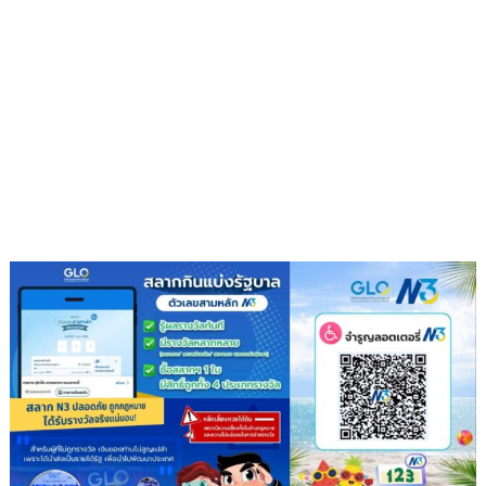
โต๊ะ
นำ
ประชุม
เตรียม
ความ
พร้อม
ครม.สัญจร
ครั้ง
ที่
1/2569