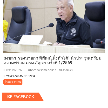
แผ่น
ดิน”
เดิน–
วิ่ง
การ
กุศล
วัน
แม่
กว่า
๕๐๐
สงขลา-รองนายกฯ พิพัฒน์ นั่งหัวโต๊ะนำประชุมเตรียม
คน
ความพร้อม ครม.สัญจร ครั้งที่ 1/2569
ต้าน
ยา
09/08/2026
@hotnewstimeonline
บน
ปิดความเห็น
เสพ
สงขลา-รองนายกฯ พ...
สงขลา-
ติด
รอง
โฟกัสข่าวเด่น
นา
ยกฯ
LIKE FACEBOOK
พิพัฒน์
นั่ง
หัว