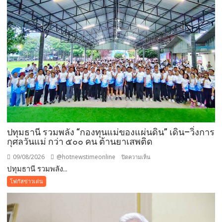
โรงเรียน
ญว.
ได้
ปิด
ประตู
ทั้งหมด
ปทุมธานี รวมพลัง “กองทุนแม่ของแผ่นดิน” เดิน–วิ่งการ
กุศลวันแม่ กว่า ๕๐๐ คน ต้านยาเสพติด
09/08/2026
@hotnewstimeonline
บน
ปิดความเห็น
ปทุมธานี รวมพลัง...
ปทุมธานี
รวม
โฟกัสข่าวเด่น
พลัง
“กองทุน
แม่
ของ