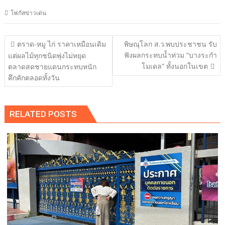
โฟกัสข่าวเด่น
แนะแนว
ตราด-หมู ไก่ ราคาเหมือนเดิม
พิษณุโลก ส.ว.พบประชาชน รับ
เรื่อง
ฟังผลกระทบน้ำท่วม “บางระกำ
แต่ผลไม้ทุกชนิดพุ่งไม่หยุด
โมเดล” ทั้งนอกในเขต
ตลาดสดชายแดนกระทบหนัก
คึกคักตลอดทั้งวัน
RELATED POSTS