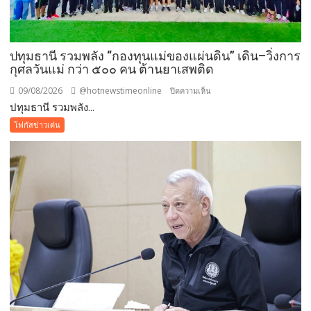
ปทุมธานี รวมพลัง “กองทุนแม่ของแผ่นดิน” เดิน–วิ่งการ
กุศลวันแม่ กว่า ๕๐๐ คน ต้านยาเสพติด
09/08/2026
@hotnewstimeonline
บน
ปิดความเห็น
ปทุมธานี รวมพลัง...
ปทุมธานี
รวม
โฟกัสข่าวเด่น
พลัง
“กองทุน
แม่
ของ
แผ่น
ดิน”
เดิน–
วิ่ง
การ
กุศล
วัน
แม่