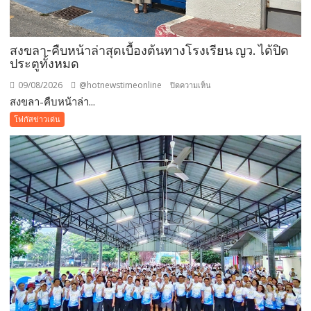
สงขลา-คืบหน้าล่าสุดเบื้องต้นทางโรงเรียน ญว. ได้ปิด
ประตูทั้งหมด
09/08/2026
@hotnewstimeonline
บน
ปิดความเห็น
สงขลา-คืบหน้าล่า...
สงขลา-
คืบ
โฟกัสข่าวเด่น
หน้า
ล่าสุด
เบื้อง
ต้นทาง
โรงเรียน
ญว.
ได้
ปิด
ประตู
ทั้งหมด