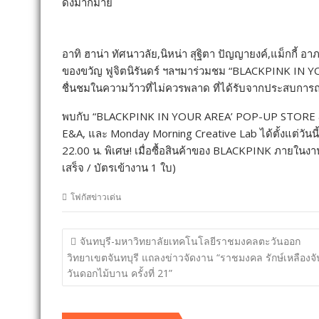
ดังมากมาย
อาทิ ฮาน่า ทัศนาวลัย,นิหน่า สุฐิตา ปัญญายงค์,แม็กกี้ อาภ
ของขวัญ ฟูจิตนิรันดร์ ฯลฯมาร่วมชม “BLACKPINK I
ชื่นชมในความว้าวที่ไม่ควรพลาด ที่ได้รับจากประสบการณ์
พบกับ “BLACKPINK IN YOUR AREA’ POP-UP STORE & E
E&A, และ Monday Morning Creative Lab ได้ตั้งแต่วันนี้ 
22.00 น. พิเศษ! เมื่อซื้อสินค้าของ BLACKPINK ภายใน
เสร็จ / บัตรเข้างาน 1 ใบ)
โฟกัสข่าวเด่น
แนะแนว
จันทบุรี-มหาวิทยาลัยเทคโนโลยีราชมงคลตะวันออก
เรื่อง
วิทยาเขตจันทบุรี แถลงข่าวจัดงาน “ราชมงคล รักษ์เหลืองจั
วันดอกไม้บาน ครั้งที่ 21”