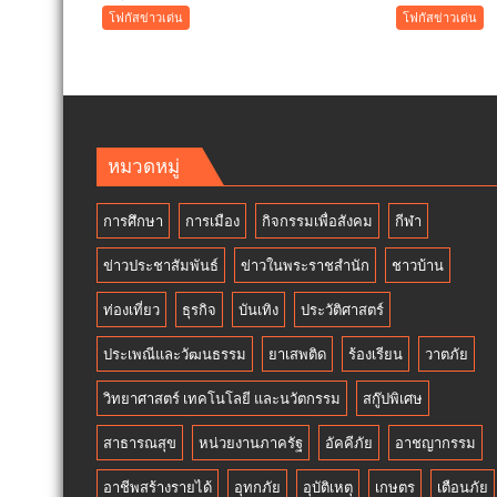
เทศบาล
การ
โฟกัสข่าวเด่น
โฟกัสข่าวเด่น
เมือง
ปฏิรูป
คูคต
ประเท
จัด
”7
ทอด
สิง
ผ้าป่า
หา
จาก
วัน
หมวดหมู่
ขยะ
รพี“
เปลี่ยน
อุดมคต
การศึกษา
การเมือง
กิจกรรมเพื่อสังคม
กีฬา
กอง
นัก
ขยะ
กฎหม
ข่าวประชาสัมพันธ์
ข่าวในพระราชสำนัก
ชาวบ้าน
เป็นก
ภาย
อง
ใต้
ท่องเที่ยว
ธุรกิจ
บันเทิง
ประวัติศาสตร์
บุญ
วิกฤติ
ประเพณีและวัฒนธรรม
ยาเสพติด
ร้องเรียน
วาตภัย
ศรัทธ
วิทยาศาสตร์ เทคโนโลยี และนวัตกรรม
สกู๊ปพิเศษ
สาธารณสุข
หน่วยงานภาครัฐ
อัคคีภัย
อาชญากรรม
อาชีพสร้างรายได้
อุทกภัย
อุบัติเหตุ
เกษตร
เตือนภัย