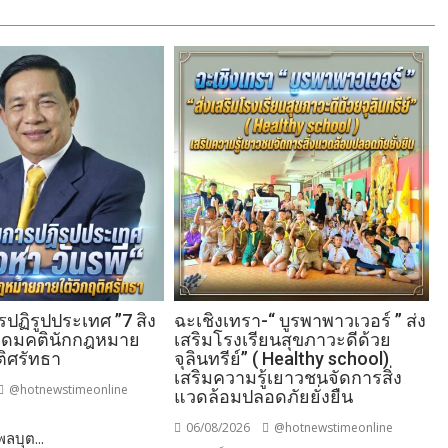
ฏิรูปประเทศ ”7 สิง
ฉะเชิงเทรา-​“ บูรพาพาวเวอร์ ” ส่ง
 อุดมคตินักกฎหมาย
เสริมโรงเรียนสุขภาวะดีด้วย
ติศรัทธา
จุลินทรีย์” ( Healthy school)
เสริมความรู้เยาวชนจัดการสิ่ง
@hotnewstimeonline
แวดล้อมปลอดภัยยั่งยืน
06/08/2026
@hotnewstimeonline
ลบุต...
าม