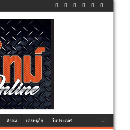
ัทธา
สังคม
เศรษฐกิจ
ในประเทศ