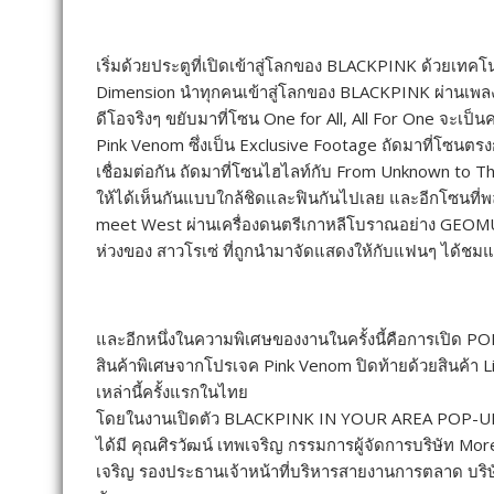
เริ่มด้วยประตูที่เปิดเข้าสู่โลกของ BLACKPINK ด้วยเทค
Dimension นำทุกคนเข้าสู่โลกของ BLACKPINK ผ่านเพลง P
ดีโอจริงๆ ขยับมาที่โซน One for All, All For One จะเป็
Pink Venom ซึ่งเป็น Exclusive Footage ถัดมาที่โซนตรง
เชื่อมต่อกัน ถัดมาที่โซนไฮไลท์กับ From Unknown to T
ให้ได้เห็นกันแบบใกล้ชิดและฟินกันไปเลย และอีกโซนที
meet West ผ่านเครื่องดนตรีเกาหลีโบราณอย่าง GEOMUNG
ห่วงของ สาวโรเซ่ ที่ถูกนำมาจัดแสดงให้กับแฟนๆ ได้ชม
และอีกหนึ่งในความพิเศษของงานในครั้งนี้คือการเปิด 
สินค้าพิเศษจากโปรเจค Pink Venom ปิดท้ายด้วยสินค้า Limi
เหล่านี้ครั้งแรกในไทย
โดยในงานเปิดตัว BLACKPINK IN YOUR AREA POP-UP S
ได้มี คุณศิรวัฒน์ เทพเจริญ กรรมการผู้จัดการบริษัท M
เจริญ รองประธานเจ้าหน้าที่บริหารสายงานการตลาด บริษัท