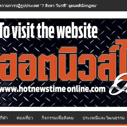
วามการปฏิรูปประเทศ ”7 สิงหา วันรพี“ อุดมคตินักกฎหมายภายใต้วิกฤติศร
กีฬา
ท่องเที่ยว
กิจกรรมเพื่อสังคม
ประเพณีและวัฒนธรรม