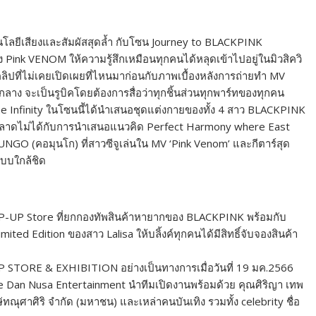
โนโลยีเสียงและสัมผัสสุดล้ำ กับโซน Journey to BLACKPINK
ink VENOM ให้ความรู้สึกเหมือนทุกคนได้หลุดเข้าไปอยู่ในมิวสิควิ
นคลิปที่ไม่เคยเปิดเผยที่ไหนมาก่อนกับภาพเบื้องหลังการถ่ายทำ MV
กลาง จะเป็นรูบิคโดยต้องการสื่อว่าทุกชิ้นส่วนทุกพาร์ทของทุกคน
he Infinity ในโซนนี้ได้นำเสนอชุดแต่งกายของทั้ง 4 สาว BLACKPINK
่พลาดไม่ได้กับการนำเสนอแนวคิด Perfect Harmony where East
O (คอมุนโก) ที่สาวซีจูเล่นใน MV ‘Pink Venom’ และกีตาร์สุด
แบบใกล้ชิด
POP-UP Store ที่ยกกองทัพสินค้าหายากของ BLACKPINK พร้อมกับ
ted Edition ของสาว Lalisa ให้บลิ้งค์ทุกคนได้มีสิทธิ์จับจองสินค้า
TORE & EXHIBITION อย่างเป็นทางการเมื่อวันที่ 19 มค.2566
ore Dan Nusa Entertainment นำทีมเปิดงานพร้อมด้วย คุณศิริญา เทพ
ณุศาศิริ จำกัด (มหาชน) และเหล่าคนบันเทิง รวมทั้ง celebrity ชื่อ