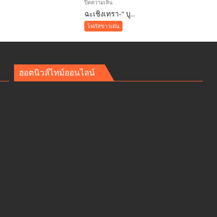
บน
ปิดความเห็น
ฉะเชิงเทรา-​“ บู...
ฉะเชิงเทรา-​
“
ศ
โฟกัสข่าวเด่น
บูร
พา
พา
ว
ฮอตนิวส์ไทม์ออนไลน์
เวอร์
”
ิ
ส่ง
เสริม
าย
โรงเรียน
สุข
ภาวะ
ดี
า
ด้วย
จุลินทรีย์”
(
Healthy
school)
เสริม