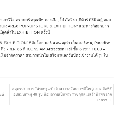
า ภาวิไล,ครอบครัวคุณพีท ทองเจือ ,โอ๋ ภัคจีรา ,กีต้าร์ ศิริพิชญ์,หมอ
N YOUR AREA’ POP-UP STORE & EXHIBITION” และต่างก็ออกปาก
สุดล้ำใน EXHIBITION ครั้งนี้
XHIBITION” ที่จัดโดย มอร์ แดน ณุศา เอ็นเตอร์เทน, Paradise
ถึง 7 ก.พ. 66 ที่ ICONSIAM Attraction Hall ชั้น 6 เวลา 10.00 –
งานไม่จำกัดราคา สามารถนำใบเสร็จมาแลกรับบัตรเข้างานได้ (1 ใบ
สมุทรปราการ-“พระครูแจ้” เจ้าอาวาสวัดบางพลีใหญ่กลาง จัดพิธี
อุปสมบทหมู่ 48 รูป น้อมถวายเป็นพระราชกุศลแด่เจ้าฟ้าพัชรกิติ
นท์
ยาภาฯ