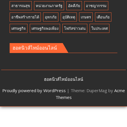
สาธารณสุข
หน่วยงานภาครัฐ
อัคคีภัย
อาชญากรรม
อาชีพสร้างรายได้
อุทกภัย
อุบัติเหตุ
เกษตร
เตือนภัย
เศรษฐกิจ
เศรษฐกิจพอเพียง
โฟกัสข่าวเด่น
ในประเทศ
ฮอตนิวส์ไทม์ออนไลน์
ฮอตนิวส์ไทม์ออนไลน์
Proudly powered by WordPress
|
Theme: DuperMag by
Acme
Themes