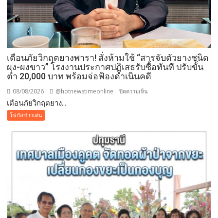
แห่ง
ศรัทธา
คู่
ขนาน
มหกรรม
เตือนภัยวิกฤตยางพารา! สั่งห้ามใช้ “สารจับตัวยางชนิด
พืช
ผง-ผงขาว” โรงงานประกาศปฏิเสธรับซื้อทันที ปรับขั้น
สวน
ต่ำ 20,000 บาท พร้อมจ่อฟ้องดำเนินคดี
ระดับ
08/08/2026
@hotnewstimeonline
บน
ปิดความเห็น
โลก
เตือนภัยวิกฤตยาง...
เตือน
ภัย
โฟกัสข่าวเด่น
วิกฤต
ยางพารา!
สั่ง
ห้าม
ใช้
“สาร
จับ
ตัว
ยาง