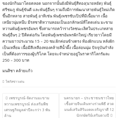
ของนักกินมาโดยตลอด นอกจากนั้นยังมีพันธุ์สีทอง(นายหยัด) พันธุ์
ศรีชมภู พันธุ์ขันตี และพันธุ์อื่นๆ รวมถึงมีการพัฒนาสายพันธุ์ใหม่เกิด
ขึ้นอีกหลาย สายพันธุ์ อาทิเช่น พันธุ์เพชรซับเปิปที่มีเนื้อมาก เนื้อ
เหนียวนุ่มหนึบ มีรสชาติหวานหอมเป็นเอกลักษณ์ที่โดดเด่น มะขาม
หวานพันธุ์เพชรอัมพร ซึ่งสามารถคว้ารางวัลชนะเลิศในประเภทสาย
พันธุ์อื่นๆ 2 ปีติดต่อกัน โดยพันธุ์เพชรอัมพรฝักใหญ่ เรียวยาวโดยมี
ความยาวประมาณ 15 – 20 ซม.ฝักค่อนข้างตรง ท้องฝักแบน หลังฝัก
เป็นเหลี่ยม เนื้อมีสีเหลืองทองคล้ายสีน้ำผึ้ง เนื้อล่อนนุ่ม ปัจจุบันกำลัง
เป็นที่ต้องการของผู้บริโภค โดยจะจำหน่ายอยู่ในราคากิโลกรัมละ
250 – 300 บาท
มนสิชา คล้ายแก้ว
โฟกัสข่าวเด่น
แนะแนว
เพชรบูรณ์-จัดงานมะขาม
นครนายก – ประชาชนชาวไทย
เรื่อง
เชื้อสายจีนเดินทางร่วมพิธี สวด
หวานเพชรบูรณ์ ส่งเสริมพืช
มนต์เสริมสิริมงคลเจริญราศี 12
เศรษฐกิจมูลค่าปีละกว่า 3 พัน
นักกษัตริย์เสริมดวงปี
ล้าน