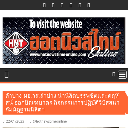
Skip
to
content
ลำปาง-ผอ.วส.ลำปาง นำนิสิตบรรพชิตและคฤหั
สน์ ออกบิณฑบาตร กิจกรรมการปฏิบัติวิปัสสนา
กัมมัฎฐานนิสิตฯ
22/01/2023
@hotnewstimeonline