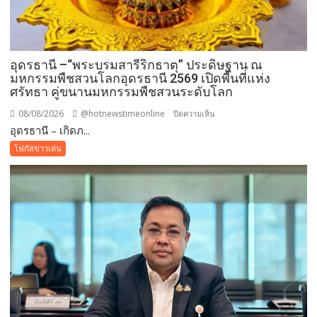
อุดรธานี –“พระบรมสารีริกธาตุ” ประดิษฐาน ณ
มหกรรมพืชสวนโลกอุดรธานี 2569 เปิดพื้นที่แห่ง
ศรัทธา คู่ขนานมหกรรมพืชสวนระดับโลก
08/08/2026
@hotnewstimeonline
บน
ปิดความเห็น
อุดรธานี – เกิดภ...
อุดรธานี
–“พระบรม
โฟกัสข่าวเด่น
สารีริกธาตุ”
ประดิษฐาน
ณ
มหกรรม
พืช
สวน
โลก
อุดรธานี
2569
เปิด
พื้นที่