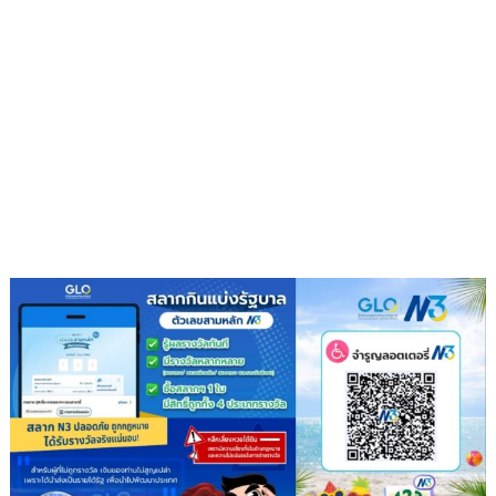
ผ้าป่า
จาก
ขยะ
เปลี่ยน
กอง
ขยะ
เป็นก
อง
บุญ