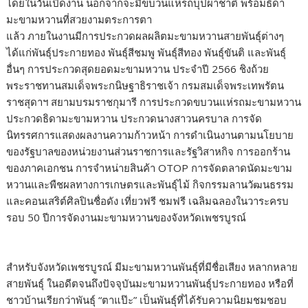
โดยในวันเปิดงาน นอกจากจะมีขบวนแห่รถบุปผาชาติ พร้อมธิดา
มะขามหวานที่สวยงามตระการตา
แล้ว ภายในงานมีการประกวดผลผลิตมะขามหวานสายพันธุ์ต่างๆ
ได้แก่พันธุ์ประกายทอง พันธุ์สีชมพู พันธุ์สีทอง พันธุ์ขันติ และพันธุ์
อื่นๆ การประกวดสุดยอดมะขามหวาน ประจำปี 2566 ชิงถ้วย
พระราชทานสมเด็จพระกนิษฐาธิราชเจ้า กรมสมเด็จพระเทพรัตน
ราชสุดาฯ สยามบรมราชกุมารี การประกวดขบวนแห่รถมะขามหวาน
ประกวดธิดามะขามหวาน ประกวดนางสาวนครบาล การจัด
นิทรรศการแสดงผลงานความก้าวหน้า การดำเนินงานตามนโยบาย
ของรัฐบาลของหน่วยงานส่วนราชการและรัฐวิสาหกิจ การออกร้าน
ของภาคเอกชน การจำหน่ายสินค้า OTOP การจัดตลาดนัดมะขาม
หวานและพืชผลทางการเกษตรและพันธุ์ไม้ กิจกรรมลานวัฒนธรรม
และคอนเสริต์ศิลปินชื่อดัง เที่ยวฟรี ชมฟรี เฉลิมฉลองในวาระครบ
รอบ 50 ปีการจัดงานมะขามหวานของจังหวัดเพชรบูรณ์
สำหรับจังหวัดเพชรบูรณ์ มีมะขามหวานพันธุ์ที่มีชื่อเสียง หลากหลาย
สายพันธุ์ ในอดีตจนถึงปัจจุบันมะขามหวานพันธุ์ประกายทอง หรือที่
ชาวบ้านเรียกว่าพันธุ์ “ตาแป๊ะ” เป็นพันธุ์ที่ได้รับความนิยมชมชอบ