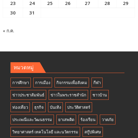
23
24
25
26
27
28
29
30
31
« ก.ค.
หมวดหมู่
การศึกษา
การเมือง
กิจกรรมเพื่อสังคม
กีฬา
ข่าวประชาสัมพันธ์
ข่าวในพระราชสำนัก
ชาวบ้าน
ท่องเที่ยว
ธุรกิจ
บันเทิง
ประวัติศาสตร์
ประเพณีและวัฒนธรรม
ยาเสพติด
ร้องเรียน
วาตภัย
วิทยาศาสตร์ เทคโนโลยี และนวัตกรรม
สกู๊ปพิเศษ