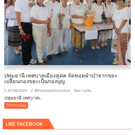
ชนิด
ผง-
ผงขาว”
โรงงาน
ประกาศ
ปฏิเสธ
รับ
ซื้อ
ทันที
ปรับ
ขั้น
ต่ำ
ปทุมธานี เทศบาลเมืองคูคต จัดทอดผ้าป่าจากขยะ
20,000
เปลี่ยนกองขยะเป็นกองบุญ
บาท
07/08/2026
@hotnewstimeonline
บน
ปิดความเห็น
พร้อม
ปทุมธานี เทศบาลเ...
ปทุมธานี
จ่อ
เทศบาล
โฟกัสข่าวเด่น
ฟ้อง
เมือง
ดำเนิน
คูคต
คดี
LIKE FACEBOOK
จัด
ทอด