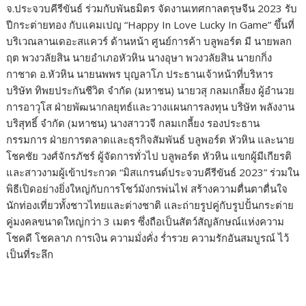
จ.ประจวบคีรีขันธ์ ร่วมกับพันธมิตร จัดงานเทศกาลตรุษจีน 2023 รับ
ปีกระต่ายทอง กับแคมเปญ “Happy In Love Lucky In Game” ขึ้นที่
บริเวณลานเดอะสแควร์ ด้านหน้า ศูนย์การค้า บลูพอร์ต มี นายพลก
ฤต พวงวลัยสิน นายอำเภอหัวหิน นางอุษา พวงวลัยสิน นายกกิ่ง
กาชาด อ.หัวหิน นายนพพร บุญลาโภ ประธานเจ้าหน้าที่บริหาร
บริษัท ทิพยประกันชีวิต จำกัด (มหาชน) นายวสุ กลมเกลี้ยง ผู้อำนวย
การอาวุโส ฝ่ายพัฒนากลยุทธ์และวางแผนการลงทุน บริษัท พลังงาน
บริสุทธิ์ จำกัด (มหาชน) นางสาววจี กลมเกลี้ยง รองประธาน
กรรมการ ฝ่ายการตลาดและธุรกิจสัมพันธ์ บลูพอร์ต หัวหิน และนาย
โชคชัย วงศ์จักรภัชร์ ผู้จัดการทั่วไป บลูพอร์ต หัวหิน แขกผู้มีเกียรติ
และสาวงามผู้เข้าประกวด “มิสแกรนด์ประจวบคีรีขันธ์ 2023” ร่วมใน
พิธีเปิดอย่างยิ่งใหญ่กับการโชว์มังกรพ่นไฟ สร้างความตื่นตาตื่นใจ
นักท่องเที่ยวทั้งชาวไทยและต่างชาติ และถ่ายรูปคู่กับรูปปั้นกระต่าย
คู่มงคลขนาดใหญ่กว่า 3 เมตร ซึ่งถือเป็นสัตว์สัญลักษณ์แห่งความ
โชคดี โชคลาภ การเงิน ความมั่งคั่ง ร่ำรวย ความรักอันสมบูรณ์ ไว้
เป็นที่ระลึก