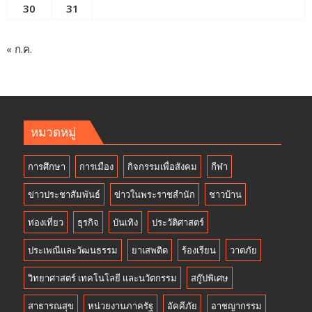
30
31
« ก.ค.
หมวดหมู่
การศึกษา
การเมือง
กิจกรรมเพื่อสังคม
กีฬา
ข่าวประชาสัมพันธ์
ข่าวในพระราชสำนัก
ชาวบ้าน
ท่องเที่ยว
ธุรกิจ
บันเทิง
ประวัติศาสตร์
ประเพณีและวัฒนธรรม
ยาเสพติด
ร้องเรียน
วาตภัย
วิทยาศาสตร์ เทคโนโลยี และนวัตกรรม
สกู๊ปพิเศษ
สาธารณสุข
หน่วยงานภาครัฐ
อัคคีภัย
อาชญากรรม