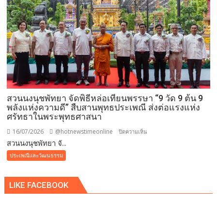
คหา
ยุ
สม
ธัมม์
มงคล
แบบ
ล้าน
นา
ถวาย
สวนนงนุชพัทยา จัดพิธีหล่อเทียนพรรษา “9 วัด 9 ต้น 9
พระ
พลังแห่งความดี” สืบสานพุทธประเพณี ส่งต่อแรงแห่ง
ราช
ศรัทธาในพระพุทธศาสนา
กุศล
และ
16/07/2026
@hotnewstimeonline
บน
ปิดความเห็น
ถวาย
สวนนงนุชพัทยา จั...
สวน
พระพร
นงนุช
ประเพณีและวัฒนธรรม
ชัยมงคล
พัทยา
แด่
จัด
พระบาท
LIKE FACEBOOK
พิธี
สมเด็จ
หล่อ
พระเจ้าอยู่หัว
เทียน
เนื่อง
พรรษา