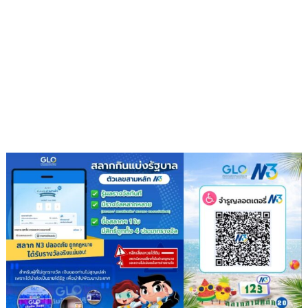
ใน
“9
โอกาส
วัด
วัน
9
เฉลิม
ต้น
พระชนมพรรษา
9
พลัง
แห่ง
ความ
ดี”
สืบสาน
พุทธ
ประเพณี
ส่ง
ต่อ
แรง
แห่ง
ศรัทธา
ใน
พระพุทธ
ศาสนา