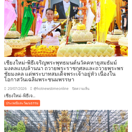
และ
สังฆทาน
4
แห่ง
เสริม
สิริ
มงคล
ใน
เทศกาล
เชียงใหม่-พิธีเจริญพระพุทธมนต์นวัคคหายุสมธัมม์
เข้า
มงคลแบบล้านนา ถวายพระราชกุศลและถวายพระพร
พรรษา
ชัยมงคล แด่พระบาทสมเด็จพระเจ้าอยู่หัว เนื่องใน
โอกาสวันเฉลิมพระชนมพรรษา
20/07/2026
@hotnewstimeonline
บน
ปิดความเห็น
เชียงใหม่-พิธีเจ...
เชียงใหม่-
พิธี
ประเพณีและวัฒนธรรม
เจริญ
พระพุทธ
มนต์
นวัค