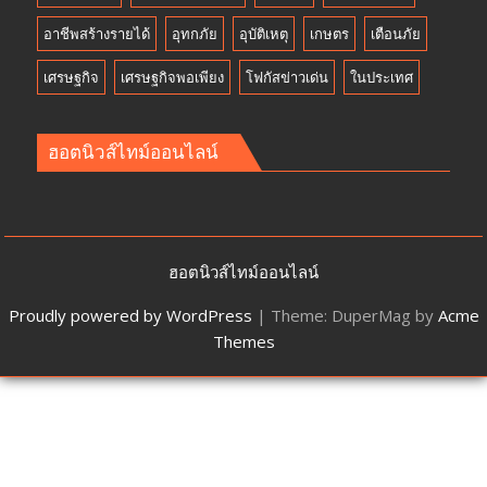
อาชีพสร้างรายได้
อุทกภัย
อุบัติเหตุ
เกษตร
เตือนภัย
เศรษฐกิจ
เศรษฐกิจพอเพียง
โฟกัสข่าวเด่น
ในประเทศ
ฮอตนิวส์ไทม์ออนไลน์
ฮอตนิวส์ไทม์ออนไลน์
Proudly powered by WordPress
|
Theme: DuperMag by
Acme
Themes