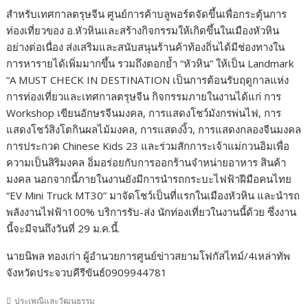
สำหรับเทศกาลตรุษจีน ศูนย์การค้าบลูพอร์ตจัดขึ้นเพื่อกระตุ้นการ
ท่องเที่ยวของ อ.หัวหินและสร้างกิจกรรมให้เกิดขึ้นในเมืองหัวหิน
อย่างต่อเนื่อง ส่งเสริมและสนับสนุนร้านค้าท้องถิ่นได้มีช่องทางใน
การหารายได้เพิ่มมากขึ้น รวมถึงตอกย้ำ “หัวหิน” ให้เป็น Landmark
“A MUST CHECK IN DESTINATION เป็นการต้อนรับฤดูกาลแห่ง
การท่องเที่ยวและเทศกาลตรุษจีน กิจกรรมภายในงานได้แก่ การ
Workshop เขียนอักษรจีนมงคล, การแสดงโชว์มังกรพ่นไฟ, การ
แสดงโชว์สิงโตกินผลไม้มงคล, การแสดงงิ้ว, การแสดงกลองจีนมงคล
การประกวด Chinese Kids 23 และร่วมสักการะเจ้าแม่กวนอิมเพื่อ
ความเป็นสิริมงคล อิ่มอร่อยกับการออกร้านจำหน่ายอาหาร สินค้า
มงคล นอกจากนี้ภายในงานยังมีการนำรถกระบะไฟฟ้าฝีมือคนไทย
“EV Mini Truck MT30” มาจัดโชว์เป็นที่แรกในเมืองหัวหิน และนำรถ
พลังงานไฟฟ้า100% บริการรับ-ส่ง นักท่องเที่ยวในงานนี้ด้วย ซึ่งงาน
นี้จะมีจนถึงวันที่ 29 ม.ค.นี้.
นายนิพล ทองเก่า ผู้อำนวยการศูนย์ข่าวสยามโฟกัสไทม์/4เหล่าทัพ
จังหวัดประจวบคีรีขันธ์0909944781
ประเพณีและวัฒนธรรม