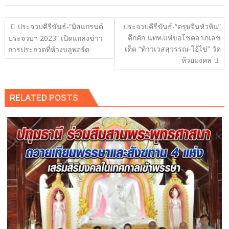
แนะแนว
ประจวบคีรีขันธ์-“มิสแกรนด์
ประจวบคีรีขันธ์-“ตรุษจีนหัวหิน”
เรื่อง
คึกคัก นทท.แห่ขอโชคลาภเลข
ประจวบฯ 2023” เปิดแถลงข่าว
เด็ด “ท้าวเวสสุวรรณ-ไอ้ไข่” วัด
การประกวดที่ห้างบลูพอร์ต
ห้วยมงคล
RELATED POSTS