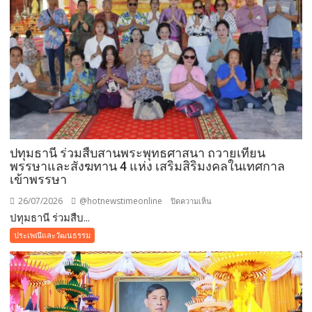
ปทุมธานี ร่วมสืบสานพระพุทธศาสนา ถวายเทียน
พรรษาและสังฆทาน 4 แห่ง เสริมสิริมงคลในเทศกาล
เข้าพรรษา
26/07/2026
@hotnewstimeonline
บน
ปิดความเห็น
ปทุมธานี ร่วมสืบ...
ปทุมธานี ร่วม
สืบสาน
ประเพณีและวัฒนธรรม
พระพุทธ
ศาสนา
ถวาย
เทียน
พรรษา