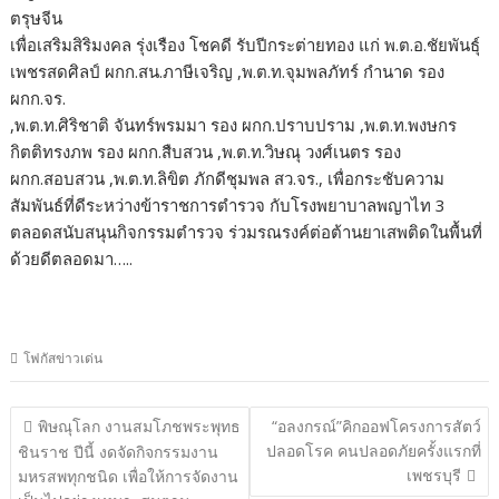
ตรุษจีน
เพื่อเสริมสิริมงคล รุ่งเรือง โชคดี รับปีกระต่ายทอง แก่ พ.ต.อ.ชัยพันธุ์
เพชรสดศิลป์ ผกก.สน.ภาษีเจริญ ,พ.ต.ท.จุมพลภัทร์ กำนาด รอง
ผกก.จร.
,พ.ต.ท.ศิริชาติ จันทร์พรมมา รอง ผกก.ปราบปราม ,พ.ต.ท.พงษกร
กิตติทรงภพ รอง ผกก.สืบสวน ,พ.ต.ท.วิษณุ วงศ์เนตร รอง
ผกก.สอบสวน ,พ.ต.ท.ลิขิต ภักดีชุมพล สว.จร., เพื่อกระชับความ
สัมพันธ์ที่ดีระหว่างข้าราชการตำรวจ กับโรงพยาบาลพญาไท 3
ตลอดสนับสนุนกิจกรรมตำรวจ ร่วมรณรงค์ต่อต้านยาเสพติดในพื้นที่
ด้วยดีตลอดมา…..
โฟกัสข่าวเด่น
แนะแนว
พิษณุโลก งานสมโภชพระพุทธ
“อลงกรณ์”คิกออฟโครงการสัตว์
เรื่อง
ปลอดโรค คนปลอดภัยครั้งแรกที่
ชินราช ปีนี้ งดจัดกิจกรรมงาน
เพชรบุรี
มหรสพทุกชนิด เพื่อให้การจัดงาน