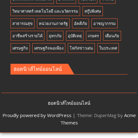
วิทยาศาสตร์ เทคโนโลยี และนวัตกรรม
สกู๊ปพิเศษ
สาธารณสุข
หน่วยงานภาครัฐ
อัคคีภัย
อาชญากรรม
อาชีพสร้างรายได้
อุทกภัย
อุบัติเหตุ
เกษตร
เตือนภัย
เศรษฐกิจ
เศรษฐกิจพอเพียง
โฟกัสข่าวเด่น
ในประเทศ
ฮอตนิวส์ไทม์ออนไลน์
ฮอตนิวส์ไทม์ออนไลน์
Proudly powered by WordPress
|
Theme: DuperMag by
Acme
Themes