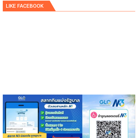
คดี
LIKE FACEBOOK
จัด
ทอด
ผ้าป่า
จาก
ขยะ
เปลี่ยน
กอง
ขยะ
เป็นก
อง
บุญ