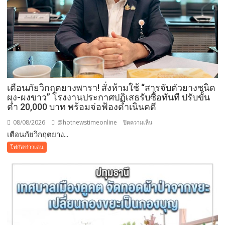
2569
เปิด
พื้นที่
แห่ง
ศรัทธา
คู่
ขนาน
มหกรรม
เตือนภัยวิกฤตยางพารา! สั่งห้ามใช้ “สารจับตัวยางชนิด
พืช
ผง-ผงขาว” โรงงานประกาศปฏิเสธรับซื้อทันที ปรับขั้น
สวน
ต่ำ 20,000 บาท พร้อมจ่อฟ้องดำเนินคดี
ระดับ
08/08/2026
@hotnewstimeonline
บน
ปิดความเห็น
โลก
เตือนภัยวิกฤตยาง...
เตือน
ภัย
โฟกัสข่าวเด่น
วิกฤต
ยางพารา!
สั่ง
ห้าม
ใช้
“สาร
จับ