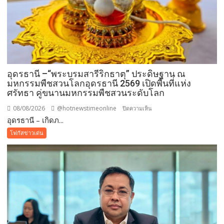
อุดรธานี –“พระบรมสารีริกธาตุ” ประดิษฐาน ณ
มหกรรมพืชสวนโลกอุดรธานี 2569 เปิดพื้นที่แห่ง
ศรัทธา คู่ขนานมหกรรมพืชสวนระดับโลก
08/08/2026
@hotnewstimeonline
บน
ปิดความเห็น
อุดรธานี – เกิดภ...
อุดรธานี
–“พระบรม
โฟกัสข่าวเด่น
สารีริกธาตุ”
ประดิษฐาน
ณ
มหกรรม
พืช
สวน
โลก
อุดรธานี