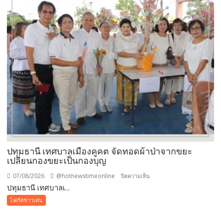
ตัว
ยาง
ชนิด
ผง-
ผงขาว”
โรงงาน
ประกาศ
ปฏิเสธ
รับ
ซื้อ
ทันที
ปรับ
ขั้น
ต่ำ
ปทุมธานี เทศบาลเมืองคูคต จัดทอดผ้าป่าจากขยะ
20,000
เปลี่ยนกองขยะเป็นกองบุญ
บาท
07/08/2026
@hotnewstimeonline
บน
ปิดความเห็น
พร้อม
ปทุมธานี เทศบาลเ...
ปทุมธานี
จ่อ
เทศบาล
โฟกัสข่าวเด่น
ฟ้อง
เมือง
ดำเนิน
คูคต