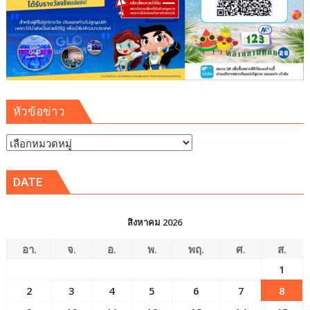
หัวข้อข่าว
หัวข้อ
ข่าว
DATE
สิงหาคม 2026
อา.
จ.
อ.
พ.
พฤ.
ศ.
ส.
1
2
3
4
5
6
7
8