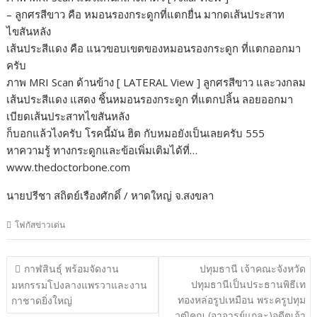
– ลูกศรสีขาว คือ หมอนรองกระดูกที่แตกยื่น มากดเส้นประสาท
ไขสันหลัง
เส้นประสีแดง คือ แนวขอบเขตของหมอนรองกระดูก ที่แตกออกมา
ครับ
ภาพ MRI Scan ด้านข้าง [ LATERAL View ] ลูกศรสีขาว และวงกลม
เส้นประสีแดง แสดง ชิ้นหมอนรองกระดูก ที่แตกปลิ้น ลอยออกมา
เบียดเส้นประสาทไขสันหลัง
ก็บอกแล้วไงครับ โรคนี้มัน ฮิต กับหมอยังเป็นเลยครับ 555
หาความรู้ ทางกระดูกและข้อเพิ่มเติมได้ที่…
www.thedoctorbone.com
นายปรีชา สถิตย์เรืองศักดิ์ / หาดใหญ่ จ.สงขลา
โฟกัสข่าวเด่น
แนะแนว
กาฬสินธุ์ พร้อมจัดงาน
ปทุมธานี เจ้าคณะจังหวัด
เรื่อง
ปทุมธานีเป็นประธานพิธีเท
มหกรรมโปงลางแพรวาและงาน
ทองหล่อรูปเหมือน พระครูปทุม
กาชาดยิ่งใหญ่
วุฒิคุณ (อาจารย์แกละ)อดีตเจ้า