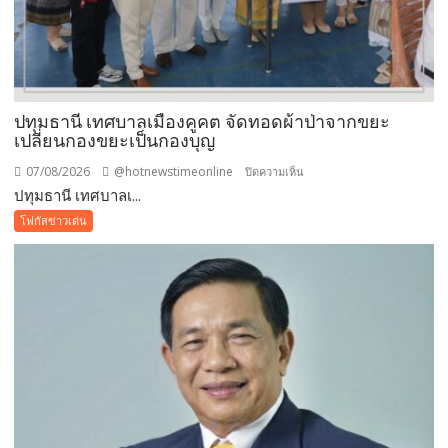
ปทุมธานี เทศบาลเมืองคูคต จัดทอดผ้าป่าจากขยะ
เปลี่ยนกองขยะเป็นกองบุญ
07/08/2026
@hotnewstimeonline
บน
ปิดความเห็น
ปทุมธานี เทศบาลเ...
ปทุมธานี
เทศบาล
โฟกัสข่าวเด่น
เมือง
คูคต
จัด
ทอด
ผ้าป่า
จาก
ขยะ
เปลี่ยน
กอง
ขยะ