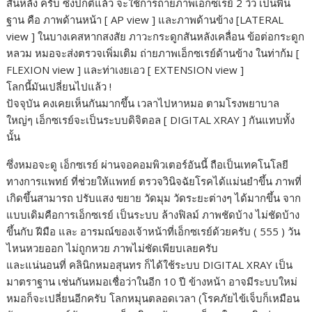
สันหลัง ครับ ซึ่งปกติแล้ว จะใช้การถ่ายภาพเอ็กซเรย์ 2 วิว เป็นพื้น
ฐาน คือ ภาพด้านหน้า [ AP view ] และภาพด้านข้าง [LATERAL
view ] ในบางเคสหากสงสัย ภาวะกระดูกสันหลังเคลื่อน ข้อต่อกระดูก
หลวม หมอจะส่งตรวจเพิ่มเติม ถ่ายภาพเอ็กซเรย์ด้านข้าง ในท่าก้ม [
FLEXION view ] และท่าเงยเอว [ EXTENSION view ]
โลกนี้มันเปลี่ยนไปแล้ว !
ปัจจุบัน คงเคยเห็นกันมากขึ้น เวลาไปหาหมอ ตามโรงพยาบาล
ใหญ่ๆ เอ็กซเรย์จะเป็นระบบดิจิตอล [ DIGITAL XRAY ] กันแทบทั้ง
นั้น
ซึ่งหมอจะดู เอ็กซเรย์ ผ่านจอคอมพิวเตอร์อันนี้ ถือเป็นเทคโนโลยี
ทางการแพทย์ ที่ช่วยให้แพทย์ ตรวจวินิจฉัยโรคได้แม่นยำขึ้น ภาพที่
เกิดขึ้นสามารถ ปรับแสง ขยาย วัดมุม วัดระยะต่างๆ ได้มากขึ้น จาก
แบบเดิมคือการเอ็กซเรย์ เป็นระบบ ล้างฟิลม์ ภาพชัดบ้าง ไม่ชัดบ้าง
ขึ้นกับ ฝีมือ และ อารมณ์ของเจ้าหน้าที่เอ็กซเรย์ด้วยครับ ( 555 ) วัน
ไหนหวยออก ไม่ถูกหวย ภาพไม่ชัดเพียบเลยครับ
และแน่นอนที่ คลินิกหมอสุนทร ก็ได้ใช้ระบบ DIGITAL XRAY เป็น
มาตราฐาน เช่นกันหมอเชื่อว่าในอีก 10 ปี ข้างหน้า อาจมีระบบใหม่
หมอก็จะเปลี่ยนอีกครับ โลกหมุนตลอดเวลา (โรคภัยไข้เจ็บก็เหมือน