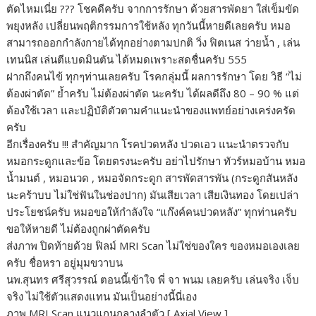
ตัดไหมเนี่ย ??? โชคดีครับ จากการรักษา ด้วยสารพัดยา ใส่เข็มขัด
พยุงหลัง เปลี่ยนพฤติกรรมการใช้หลัง ทุกวันนี้หายดีเลยครับ หมอ
สามารถออกกำลังกายได้ทุกอย่างตามปกติ วิ่ง ฟิตเนส ว่ายน้ำ , เล่น
เทนนิส เล่นตีแบดมินตัน ได้หมดเพราะสดชื่นครับ 555
ฝากถึงคนไข้ ทุกๆท่านเลยครับ โรคกลุ่มนี้ ผลการรักษา โดย วิธี “ไม่
ต้องผ่าตัด” ย้ำครับ ไม่ต้องผ่าตัด นะครับ ได้ผลดีถึง 80 – 90 % แต่
ต้องใช้เวลา และปฏิบัติตัวตามคำแนะนำของแพทย์อย่างเคร่งครัด
ครับ
อีกเรื่องครับ !!! สำคัญมาก โรคปวดหลัง ปวดเอว แนะนำตรวจกับ
หมอกระดูกและข้อ โดยตรงนะครับ อย่าไปรักษา ทัวร์หมอบ้าน หมอ
น้ำมนต์ , หมอนวด , หมอจัดกระดูก สารพัดสารพัน (กระดูกสันหลัง
นะคร้าบบ ไม่ใช่ฟันในช่องปาก) มันเสียเวลา เสียเงินทอง โดยเปล่า
ประโยชน์ครับ หมอขอให้กำลังใจ “แก๊งค์คนปวดหลัง” ทุกท่านครับ
ขอให้หายดี ไม่ต้องถูกผ่าตัดครับ
ส่งภาพ ปิดท้ายด้วย ฟิลม์ MRI Scan ไม่ใช่ของใคร ของหมอเองเลย
ครับ ชื่อหรา อยู่มุมขวาบน
นพ.สุนทร ศรีสุวรรณ์ ตอนนี้เข้าใจ พี่ จา พนม เลยครับ เล่นจริง เจ็บ
จริง ไม่ใช้ตัวแสดงแทน มันเป็นอย่างนี้นี่เอง
ภาพ MRI Scan แนวแกนกลางลำตัว [ Axial View ]