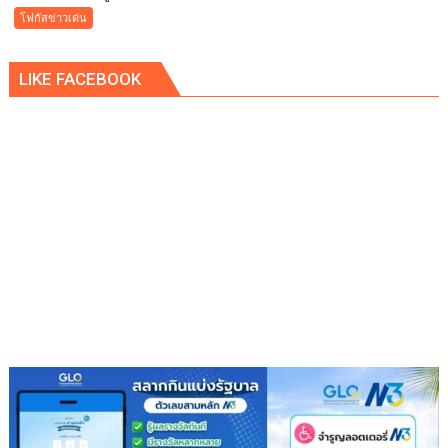
“
โฟกัสข่าวเด่น
บูร
พา
LIKE FACEBOOK
พา
ว
เวอร์
”
ส่ง
เสริม
โรงเรียน
สุข
ภาวะ
ดี
ด้วย
จุลินทรีย์”
(
Healthy
school)
เสริม
ความ