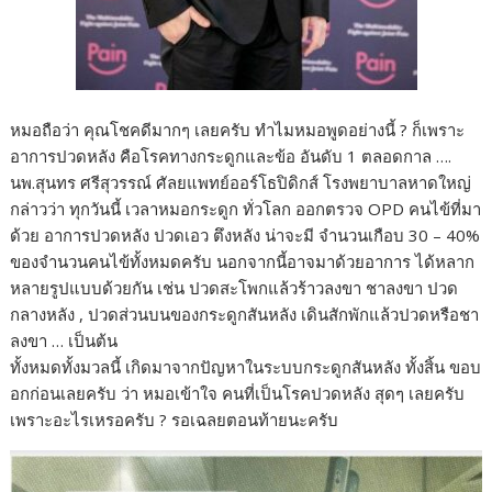
หมอถือว่า คุณโชคดีมากๆ เลยครับ ทำไมหมอพูดอย่างนี้ ? ก็เพราะ
อาการปวดหลัง คือโรคทางกระดูกและข้อ อันดับ 1 ตลอดกาล ….
นพ.สุนทร ศรีสุวรรณ์ ศัลยแพทย์ออร์โธปิดิกส์ โรงพยาบาลหาดใหญ่
กล่าวว่า ทุกวันนี้ เวลาหมอกระดูก ทั่วโลก ออกตรวจ OPD คนไข้ที่มา
ด้วย อาการปวดหลัง ปวดเอว ตึงหลัง น่าจะมี จำนวนเกือบ 30 – 40%
ของจำนวนคนไข้ทั้งหมดครับ นอกจากนี้อาจมาด้วยอาการ ได้หลาก
หลายรูปแบบด้วยกัน เช่น ปวดสะโพกแล้วร้าวลงขา ชาลงขา ปวด
กลางหลัง , ปวดส่วนบนของกระดูกสันหลัง เดินสักพักแล้วปวดหรือชา
ลงขา … เป็นต้น
ทั้งหมดทั้งมวลนี้ เกิดมาจากปัญหาในระบบกระดูกสันหลัง ทั้งสิ้น ขอบ
อกก่อนเลยครับ ว่า หมอเข้าใจ คนที่เป็นโรคปวดหลัง สุดๆ เลยครับ
เพราะอะไรเหรอครับ ? รอเฉลยตอนท้ายนะครับ