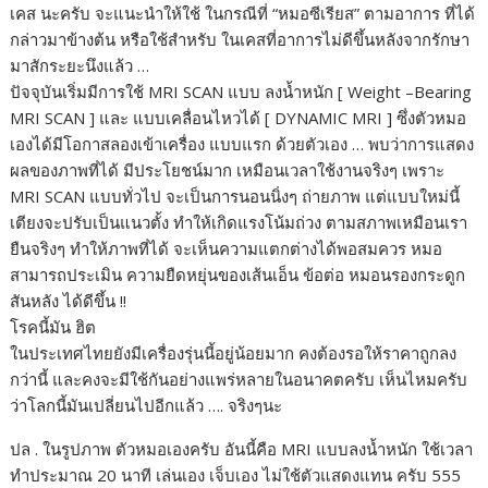
เคส นะครับ จะแนะนำให้ใช้ ในกรณีที่ “หมอซีเรียส” ตามอาการ ที่ได้
กล่าวมาข้างต้น หรือใช้สำหรับ ในเคสที่อาการไม่ดีขึ้นหลังจากรักษา
มาสักระยะนึงแล้ว …
ปัจจุบันเริ่มมีการใช้ MRI SCAN แบบ ลงน้ำหนัก [ Weight –Bearing
MRI SCAN ] และ แบบเคลื่อนไหวได้ [ DYNAMIC MRI ] ซึ่งตัวหมอ
เองได้มีโอกาสลองเข้าเครื่อง แบบแรก ด้วยตัวเอง … พบว่าการแสดง
ผลของภาพที่ได้ มีประโยชน์มาก เหมือนเวลาใช้งานจริงๆ เพราะ
MRI SCAN แบบทั่วไป จะเป็นการนอนนิ่งๆ ถ่ายภาพ แต่แบบใหม่นี้
เตียงจะปรับเป็นแนวตั้ง ทำให้เกิดแรงโน้มถ่วง ตามสภาพเหมือนเรา
ยืนจริงๆ ทำให้ภาพที่ได้ จะเห็นความแตกต่างได้พอสมควร หมอ
สามารถประเมิน ความยืดหยุ่นของเส้นเอ็น ข้อต่อ หมอนรองกระดูก
สันหลัง ได้ดีขึ้น !!
โรคนี้มัน ฮิต
ในประเทศไทยยังมีเครื่องรุ่นนี้อยู่น้อยมาก คงต้องรอให้ราคาถูกลง
กว่านี้ และคงจะมีใช้กันอย่างแพร่หลายในอนาคตครับ เห็นไหมครับ
ว่าโลกนี้มันเปลี่ยนไปอีกแล้ว …. จริงๆนะ
ปล . ในรูปภาพ ตัวหมอเองครับ อันนี้คือ MRI แบบลงน้ำหนัก ใช้เวลา
ทำประมาณ 20 นาที เล่นเอง เจ็บเอง ไม่ใช้ตัวแสดงแทน ครับ 555