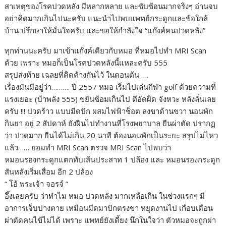
สาเหตุของโรคปวดหลัง มีหลากหลาย และซับซ้อนมากจริงๆ อ่านจบ
อย่าคิดมากเกินไปนะครับ แนะนำไปพบแพทย์กระดูกและข้อใกล้
บ้าน ปรึกษาให้มั่นใจครับ และขอให้กำลังใจ “แก๊งค์คนปวดหลัง”
ทุกท่านนะครับ มาเข้าแก๊งค์เดียวกับหมอ ที่หมอไปทำ MRI Scan
ด้วย เพราะ หมอก็เป็นโรคปวดหลังนี้แหละครับ 555
สรุปส่งท้าย เฉลยที่ติดค้างกันไว้ ในตอนต้น ….
เรื่องมันมีอยู่ว่า………. ปี 2557 หมอ เริ่มไปเล่นกีฬา golf ด้วยความที่
แรงเยอะ (บ้าพลัง 555) ขยันซ้อมเกินไป ตีอัดผิด จังหวะ หลังลั่นเลย
ครับ !!! ปวดร้าว แบบมีดปัก ผสมไฟฟ้าช็อต ลงขาด้านขวา นอนพัก
กินยา อยู่ 2 สัปดาห์ ยังฝืนไปทำงานที่โรงพยาบาล ยืนผ่าตัด ปรากฏ
ว่า ปวดมาก ยืนได้ไม่เกิน 20 นาที ต้องนอนพักเป็นระยะ สรุปไม่ไหว
แล้ว…… ยอมทำ MRI Scan ตรวจ MRI Scan ไปพบว่า
หมอนรองกระดูกแตกทับเส้นประสาท 1 ปล้อง และ หมอนรองกระดูก
สันหลังเริ่มเสื่อม อีก 2 ปล้อง
“ โอ้ พระเจ้า จอรจ์ ”
อึ้งเลยครับ ว่าทำไม หมอ ปวดหลัง มากเหลือเกิน ในช่วงแรกๆ มี
อาการเจ็บปางตาย เหมือนมีดมาปักตรงขา หยุดงานไป เกือบเดือน
ผ่าตัดคนไข้ไม่ได้ เพราะ แพทย์ยังเดี้ยง นึกในใจว่า ตัวหมอจะถูกผ่า