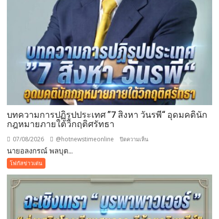
เป็นก
อง
บุญ
บทความการปฏิรูปประเทศ ”7 สิงหา วันรพี“ อุดมคตินัก
กฎหมายภายใต้วิกฤติศรัทธา
07/08/2026
@hotnewstimeonline
บน
ปิดความเห็น
นายอลงกรณ์ พลบุต...
บทความ
การ
โฟกัสข่าวเด่น
ปฏิรูป
ประเทศ
”7
สิง
หา