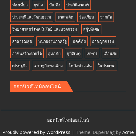
ท่องเที่ยว
ธุรกิจ
บันเทิง
ประวัติศาสตร์
ประเพณีและวัฒนธรรม
ยาเสพติด
ร้องเรียน
วาตภัย
วิทยาศาสตร์ เทคโนโลยี และนวัตกรรม
สกู๊ปพิเศษ
สาธารณสุข
หน่วยงานภาครัฐ
อัคคีภัย
อาชญากรรม
อาชีพสร้างรายได้
อุทกภัย
อุบัติเหตุ
เกษตร
เตือนภัย
เศรษฐกิจ
เศรษฐกิจพอเพียง
โฟกัสข่าวเด่น
ในประเทศ
ฮอตนิวส์ไทม์ออนไลน์
ฮอตนิวส์ไทม์ออนไลน์
Proudly powered by WordPress
|
Theme: DuperMag by
Acme