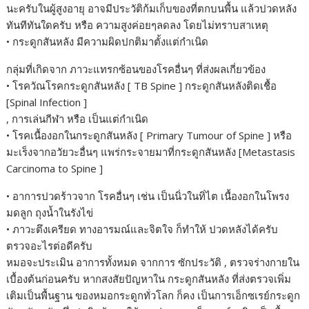
นะครับในผู้สูงอายุ อาจมีประวัติก้มเก็บของที่ตกบนพื้น แล้วปวดหลัง
ทันทีทันใดครับ หรือ ความสูงค่อยๆลดลง โดยไม่ทราบสาเหตุ
• กระดูกสันหลัง มีความผิดปกติมาตั้งแต่กำเนิด
กลุ่มที่เกิดจาก ภาวะแทรกซ้อนของโรคอื่นๆ ที่ส่งผลเกี่ยวข้อง
• โรควัณโรคกระดูกสันหลัง [ TB Spine ] กระดูกสันหลังติดเชื้อ
[Spinal Infection ]
, การเล่นกีฬา หรือ เป็นแต่กำเนิด
• โรคเนื้องอกในกระดูกสันหลัง [ Primary Tumour of Spine ] หรือ
มะเร็งจากอวัยวะอื่นๆ แพร่กระจายมาที่กระดูกสันหลัง [Metastasis
Carcinoma to Spine ]
• อาการปวดร้าวจาก โรคอื่นๆ เช่น เป็นนิ่วในทิ่ไต เนื้องอกในโพรง
มดลูก ถุงน้ำในรังไข่
• ภาวะตึงเครียด ทางอารมณ์และจิตใจ ก็ทำให้ ปวดหลังได้ครับ
ตรวจอะไรต่อดีครับ
หมอจะประเมิน อาการทั้งหมด จากการ ซักประวัติ , ตรวจร่างกายใน
เบื้องต้นก่อนครับ หากสงสัยปัญหาใน กระดูกสันหลัง ที่ส่งตรวจเพิ่ม
เติมเป็นพื้นฐาน ของหมอกระดูกทั่วโลก ก็คง เป็นการเอ็กซเรย์กระดูก