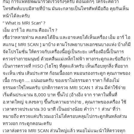
กัน) การแพทย์พัฒนารวดเร็วจริงๆครับ ตอนเด็กๆ ใครจะคิดว่า
โทรศัพท์แบบมีสายที่บ้าน มันจะกลายเป็นโทรศัพท์มือถือ คุยกันเห็น
หน้าได้ละครับ
“ What is MRI Scan” ?
เอ็ม อาร์ ไอ สแกน คืออะไร ?
เชื่อว่าหลายท่าน คงเคยได้ยิน และอาจเคยได้เห็นเครื่อง เอ็ม อาร์ ไอ
สแกน [ MRI SCAN ] มาบ้าง ตามโรงพยาบาลเอกชนบางแห่ง บ้างก็มี
จัดโปรโมชั่น ให้ตรวจกับเครื่องนี้อยู่เป็นระยะ เครื่องมือนี้เป็นการ
ตรวจร่างกายมนุษย์ ด้วยคลื่นแม่เหล็กไฟฟ้า ทางกระดูกและข้อถือว่า
เป็นการตรวจที่ HISO (ไฮโซ) ที่สุดแล้วครับ เห็นเกือบทุกสิ่ง ที่อยาก
จะเห็น เช่น เส้นประสาท ก้อนเนื้องอก หมอนรองกระดูก คุณภาพของ
เนื้อ กระดูก …. แน่นอนครับ ของเขาไม่ธรรมดา ราคา ก็ต้องไม่
ธรรมดาใช่ไหมครับ ปกติการตรวจ MRI SCAN 1 ส่วน มีค่าใช้จ่าย
เริ่มต้นประมาณ 8,000 บาท ขึ้นไป (อ้างอิง จาก ราคาในพื้นที่
อ.หาดใหญ่ จ.สงขลา) ขึ้นกับความยากง่าย , คุณภาพของเครื่อง ใช้
เวลาตรวจประมาณ 30 นาที เป็นอย่างน้อย คำว่า “ 1 ส่วน” ที่ว่า
หมายถึง ตรวจแค่บริเวณเอวไม่ได้ครอบคลุมไปกระดูกสันหลังส่วน
ทรวงอก กระดูกคอนะครับ
เวลาส่งตรวจ MRI SCAN ส่วนใหญ่แล้ว หมอไม่แนะนำให้ตรวจทุก