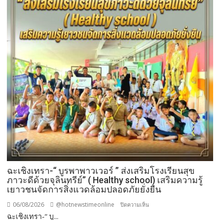
วัน
รพี“
อุดมคติ
นัก
กฎหมาย
ภาย
ใต้
วิกฤติ
ศรัทธา
ฉะเชิงเทรา-​“ บูรพาพาวเวอร์ ” ส่งเสริมโรงเรียนสุข
ภาวะดีด้วยจุลินทรีย์” ( Healthy school) เสริมความรู้
เยาวชนจัดการสิ่งแวดล้อมปลอดภัยยั่งยืน
06/08/2026
@hotnewstimeonline
บน
ปิดความเห็น
ฉะเชิงเทรา-​“ บู...
ฉะเชิงเทรา-​