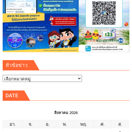
รู้
เยาวชน
จัดการ
สิ่ง
แวดล้อม
ปลอดภัย
ยั่งยืน
หัวข้อข่าว
หัวข้อ
ข่าว
DATE
สิงหาคม 2026
อา.
จ.
อ.
พ.
พฤ.
ศ.
ส.