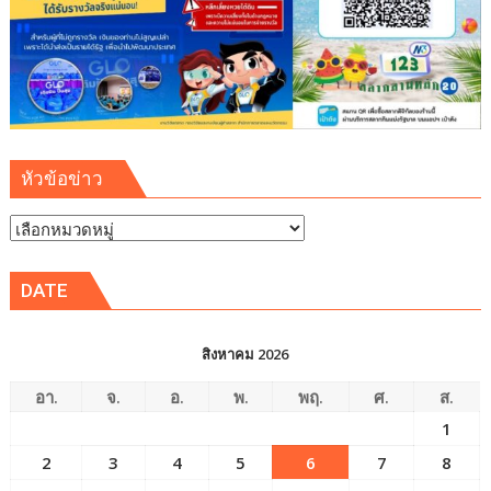
หัวข้อข่าว
หัวข้อ
ข่าว
DATE
สิงหาคม 2026
อา.
จ.
อ.
พ.
พฤ.
ศ.
ส.
1
2
3
4
5
6
7
8