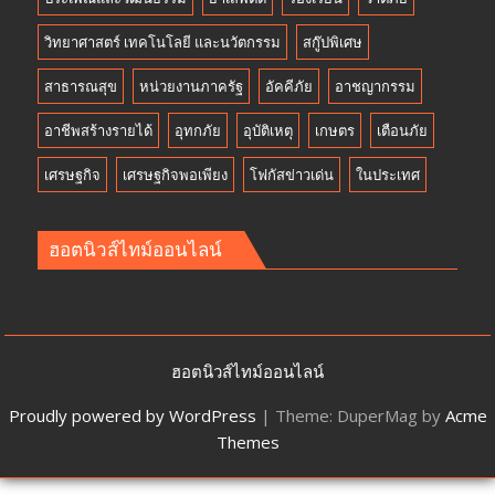
วิทยาศาสตร์ เทคโนโลยี และนวัตกรรม
สกู๊ปพิเศษ
สาธารณสุข
หน่วยงานภาครัฐ
อัคคีภัย
อาชญากรรม
อาชีพสร้างรายได้
อุทกภัย
อุบัติเหตุ
เกษตร
เตือนภัย
เศรษฐกิจ
เศรษฐกิจพอเพียง
โฟกัสข่าวเด่น
ในประเทศ
ฮอตนิวส์ไทม์ออนไลน์
ฮอตนิวส์ไทม์ออนไลน์
Proudly powered by WordPress
|
Theme: DuperMag by
Acme
Themes