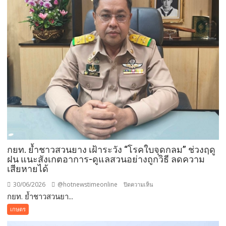
รุ่น
ใหม่
ปี
69
จัด
workshop
–
ประกวด
ข้อ
เสนอ
โครงการ
วิจัย
เตรียม
ปั้น
กยท. ย้ำชาวสวนยาง เฝ้าระวัง “โรคใบจุดกลม” ช่วงฤดู
ต่อ
ฝน แนะสังเกตอาการ-ดูแลสวนอย่างถูกวิธี ลดความ
เสียหายได้
สู่
นวัตกรรม
30/06/2026
@hotnewstimeonline
บน
ปิดความเห็น
ยาง
กยท. ย้ำชาวสวนยา...
กยท.
ย้ำ
เกษตร
ชาวสวน