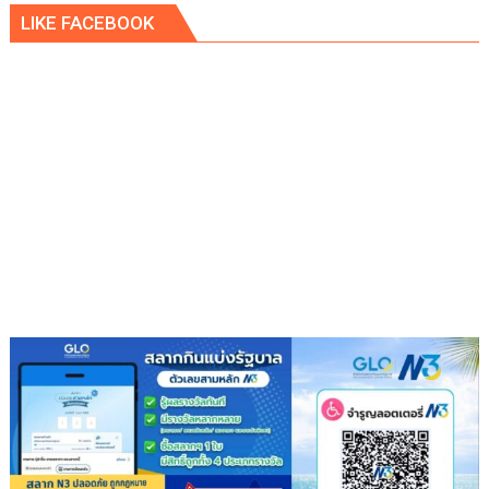
LIKE FACEBOOK
หาย
Ten
ได้
วปอ.บอ.
รุ่น
3
ของ
กลุ่ม
นิล
กาฬ
&
กลุ่ม
โอปอ
ใน
โครงการ
“พัฒนา
ชาวนา
ไทย
สู่…
ชาวนา
มือ
อาชีพ