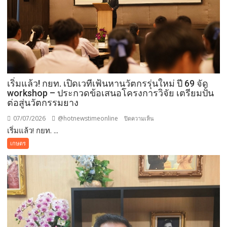
เริ่มแล้ว! กยท. เปิดเวทีเฟ้นหานวัตกรรุ่นใหม่ ปี 69 จัด
workshop – ประกวดข้อเสนอโครงการวิจัย เตรียมปั้น
ต่อสู่นวัตกรรมยาง
07/07/2026
@hotnewstimeonline
บน
ปิดความเห็น
เริ่มแล้ว! กยท. ...
เริ่ม
แล้ว!
เกษตร
กยท.
เปิด
เวที
เฟ้น
หาน
วัต
กร