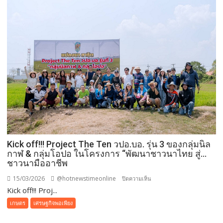
ยาง
เฝ้า
ระวัง
“โรค
ใบ
จุด
กลม”
ช่วง
ฤดู
ฝน
แนะ
สังเกต
อาการ-
Kick off!!! Project The Ten วปอ.บอ. รุ่น 3 ของกลุ่มนิล
ดูแล
กาฬ & กลุ่มโอปอ ในโครงการ “พัฒนาชาวนาไทย สู่…
สวน
ชาวนามืออาชีพ
อย่าง
ถูก
15/03/2026
@hotnewstimeonline
บน
ปิดความเห็น
วิธี
Kick off!!! Proj...
Kick
ลด
off!!!
เกษตร
เศรษฐกิจพอเพียง
ความ
Project
เสีย
The