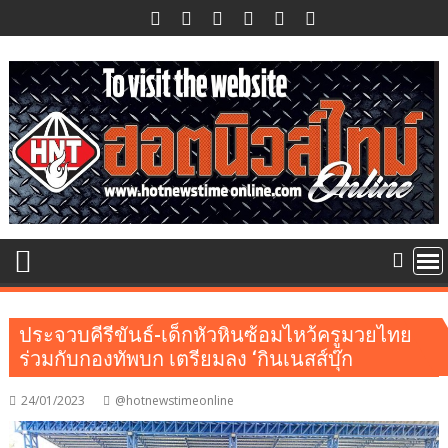
Skip
to
content
ประจวบคีรีขันธ์-เด็กหัวหินซ้อมไหว้ครูมวยไทย
ร่วมกับกองทัพบก เตรียมลง ‘กินเนสส์บุ๊ก
24/01/2023
@hotnewstimeonline