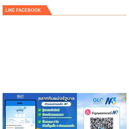
ดำเนิน
คูคต
คดี
LIKE FACEBOOK
จัด
ทอด
ผ้าป่า
จาก
ขยะ
เปลี่ยน
กอง
ขยะ
เป็นก
อง
บุญ