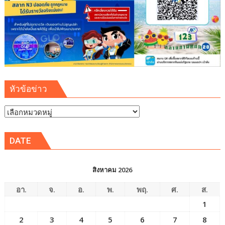
หัวข้อข่าว
หัวข้อ
ข่าว
DATE
สิงหาคม 2026
อา.
จ.
อ.
พ.
พฤ.
ศ.
ส.
1
2
3
4
5
6
7
8