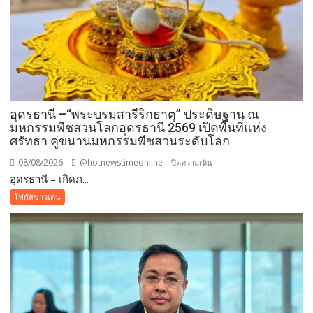
อุดรธานี –“พระบรมสารีริกธาตุ” ประดิษฐาน ณ
มหกรรมพืชสวนโลกอุดรธานี 2569 เปิดพื้นที่แห่ง
ศรัทธา คู่ขนานมหกรรมพืชสวนระดับโลก
08/08/2026
@hotnewstimeonline
บน
ปิดความเห็น
อุดรธานี – เกิดภ...
อุดรธานี
–“พระบรม
โฟกัสข่าวเด่น
สารีริกธาตุ”
ประดิษฐาน
ณ
มหกรรม
พืช
สวน
โลก