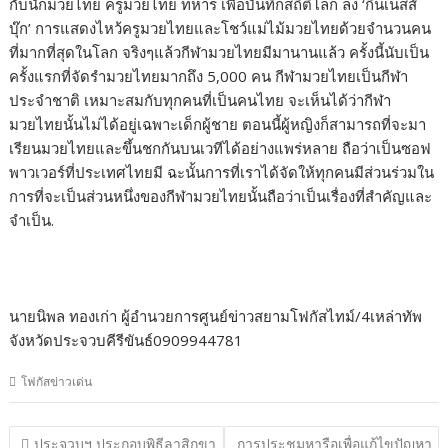
กับนักมวยไทย ครูมวยไทย ทหาร เพื่อบันทึกสถิติโลก ลง ‘กินเนสส์
บุ๊ก’ การแสดงไหว้ครูมวยไทยและโชว์แม่ไม้มวยไทยด้วยจำนวนคน
ที่มากที่สุดในโลก จริงๆแล้วกีฬามวยไทยมีมานานแล้ว ครั้งนี้นับเป็น
ครั้งแรกที่จัดรำมวยไทยมากถึง 5,000 คน กีฬามวยไทยเป็นกีฬา
ประจำชาติ เหมาะสมกับทุกคนที่เป็นคนไทย จะเห็นได้ว่ากีฬา
มวยไทยนั้นไม่ได้อยู่เฉพาะเด็กผู้ชาย ตอนนี้ผู้หญิงก็สามารถที่จะมา
เรียนมวยไทยและขึ้นชกกันบนเวทีได้อย่างแพร่หลาย ถือว่าเป็นซอฟ
พาวเวอร์ที่ประเทศไทยมี ฉะนั้นการที่เราได้จัดให้ทุกคนมีส่วนร่วมใน
การที่จะเป็นส่วนหนึ่งของกีฬามวยไทยนั้นถือว่าเป็นเรื่องที่สำคัญและ
จำเป็น.
นายนิพล ทองเก่า ผู้อำนวยการศูนย์ข่าวสยามโฟกัสไทม์/4เหล่าทัพ
จังหวัดประจวบคีรีขันธ์0909944781
โฟกัสข่าวเด่น
แนะแนว
ประจวบฯ ประกอบพิธีลาสิกขา
การประชุมหารือเพื่อแก้ไขปัญหา