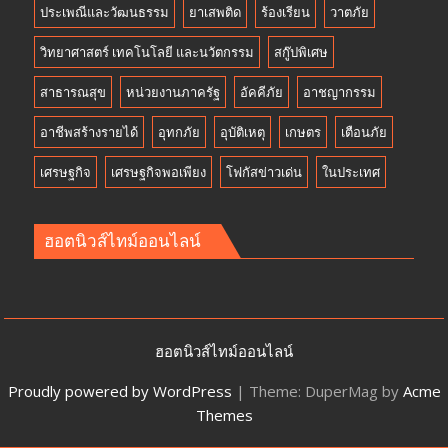
ประเพณีและวัฒนธรรม
ยาเสพติด
ร้องเรียน
วาตภัย
วิทยาศาสตร์ เทคโนโลยี และนวัตกรรม
สกู๊ปพิเศษ
สาธารณสุข
หน่วยงานภาครัฐ
อัคคีภัย
อาชญากรรม
อาชีพสร้างรายได้
อุทกภัย
อุบัติเหตุ
เกษตร
เตือนภัย
เศรษฐกิจ
เศรษฐกิจพอเพียง
โฟกัสข่าวเด่น
ในประเทศ
ฮอตนิวส์ไทม์ออนไลน์
ฮอตนิวส์ไทม์ออนไลน์
Proudly powered by WordPress
|
Theme: DuperMag by
Acme
Themes