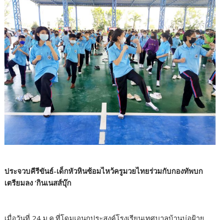
ประจวบคีรีขันธ์-เด็กหัวหินซ้อมไหว้ครูมวยไทยร่วมกับกองทัพบก
เตรียมลง ‘กินเนสส์บุ๊ก
เมื่อวันที่ 24 ม.ค.ที่โดมเอนกประสงค์โรงเรียนเทศบาลบ้านบ่อฝ้าย