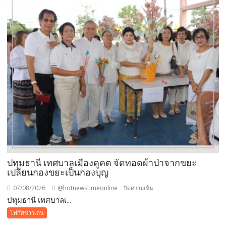
จับ
ตัว
ยาง
ชนิด
ผง-
ผงขาว”
โรงงาน
ประกาศ
ปฏิเสธ
รับ
ซื้อ
ทันที
ปรับ
ขั้น
ต่ำ
ปทุมธานี เทศบาลเมืองคูคต จัดทอดผ้าป่าจากขยะ
20,000
เปลี่ยนกองขยะเป็นกองบุญ
บาท
07/08/2026
@hotnewstimeonline
บน
ปิดความเห็น
พร้อม
ปทุมธานี เทศบาลเ...
ปทุมธานี
จ่อ
เทศบาล
โฟกัสข่าวเด่น
ฟ้อง
เมือง