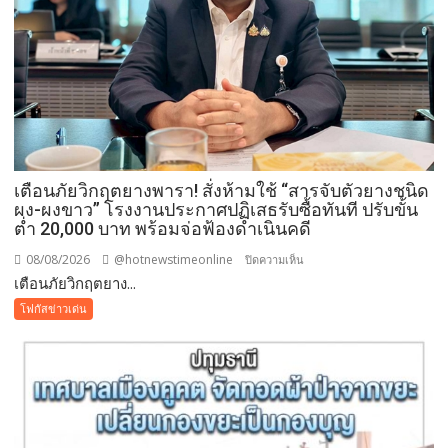
อุดรธานี
2569
เปิด
พื้นที่
แห่ง
ศรัทธา
คู่
ขนาน
มหกรรม
เตือนภัยวิกฤตยางพารา! สั่งห้ามใช้ “สารจับตัวยางชนิด
พืช
ผง-ผงขาว” โรงงานประกาศปฏิเสธรับซื้อทันที ปรับขั้น
สวน
ต่ำ 20,000 บาท พร้อมจ่อฟ้องดำเนินคดี
ระดับ
08/08/2026
@hotnewstimeonline
บน
ปิดความเห็น
โลก
เตือนภัยวิกฤตยาง...
เตือน
ภัย
โฟกัสข่าวเด่น
วิกฤต
ยางพารา!
สั่ง
ห้าม
ใช้
“สาร