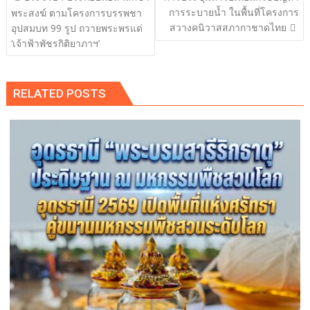
เรื่อง
การระบายน้ำ ในพื้นที่โครงการ
พระสงฆ์ ตามโครงการบรรพชา
สวางคนิวาสสภากาชาดไทย
อุปสมบท 99 รูป ถวายพระพรแด่
‘เจ้าฟ้าพัชรกิติยาภาฯ’
RELATED POSTS