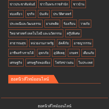
ข่าวประชาสัมพันธ์
ข่าวในพระราชสำนัก
ชาวบ้าน
ท่องเที่ยว
ธุรกิจ
บันเทิง
ประวัติศาสตร์
ประเพณีและวัฒนธรรม
ยาเสพติด
ร้องเรียน
วาตภัย
วิทยาศาสตร์ เทคโนโลยี และนวัตกรรม
สกู๊ปพิเศษ
สาธารณสุข
หน่วยงานภาครัฐ
อัคคีภัย
อาชญากรรม
อาชีพสร้างรายได้
อุทกภัย
อุบัติเหตุ
เกษตร
เตือนภัย
เศรษฐกิจ
เศรษฐกิจพอเพียง
โฟกัสข่าวเด่น
ในประเทศ
ฮอตนิวส์ไทม์ออนไลน์
ฮอตนิวส์ไทม์ออนไลน์