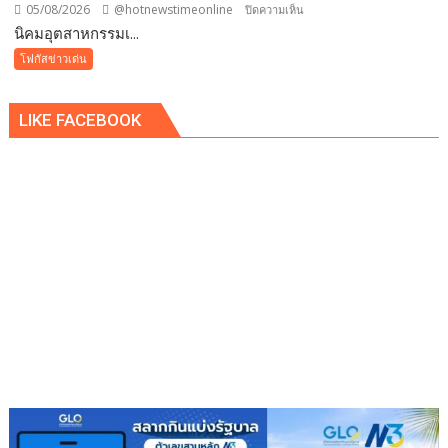
05/08/2026
@hotnewstimeonline
บน
ปิดความเห็น
​นิคมอุตสาหกรรมเ...
นิคม
โฟกัสข่าวเด่น
อุตสาหกรรม
เอ
LIKE FACEBOOK
เพ็ก
ซ์
กรีน
ผนึก
กำลัง
IWRM
ลง
นาม
ซื้อ
ขาย
น้ำ
เพื่อ
อุตสาหกรรม
เสริม
ความ