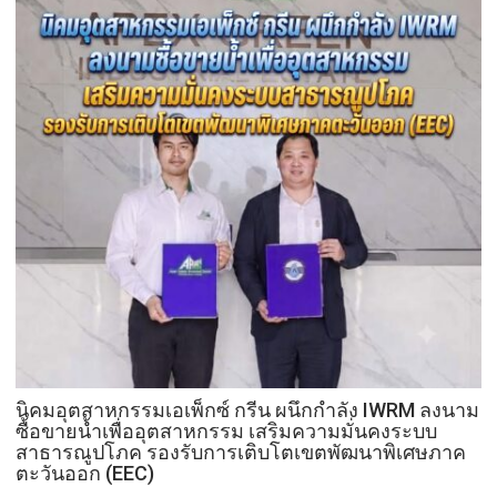
ลูก
แก้
พา
ปัญหา
แม่
ผู้
เที่ยว
เร่ร่อน
สร้าง
ความ
ปลอดภัย
ประชาชน
นิคมอุตสาหกรรมเอเพ็กซ์ กรีน ผนึกกำลัง IWRM ลงนาม
ซื้อขายน้ำเพื่ออุตสาหกรรม เสริมความมั่นคงระบบ
สาธารณูปโภค รองรับการเติบโตเขตพัฒนาพิเศษภาค
ตะวันออก (EEC)