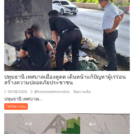
12
สิงหาคม
แม่
เข้า
ฟรี
สวน
นงนุช
พัทยา
มอบ
ของ
ขวัญ
ปทุมธานี เทศบาลเมืองคูคต เดินหน้าแก้ปัญหาผู้เร่ร่อน
วัน
สร้างความปลอดภัยประชาชน
แม่
แห่ง
05/08/2026
@hotnewstimeonline
บน
ปิดความเห็น
ชาติ
ปทุมธานี เทศบาลเ...
ปทุมธานี
แทน
เทศบาล
โฟกัสข่าวเด่น
คำ
เมือง
ว่า
คูคต
รัก
เดิน
ชวน
หน้า