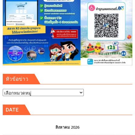
มั่นคง
ระบบ
สาธารณูปโภค
รองรับ
การ
เติบโต
เขต
พัฒนา
พิเศษ
ภาค
ตะวัน
ออก
หัวข้อข่าว
(EEC)
หัวข้อ
ข่าว
DATE
สิงหาคม 2026