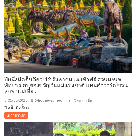
ปีหนึ่งมีครั้งเดียว! 12 สิงหาคม แม่เข้าฟรี สวนนงนุช
พัทยา มอบของขวัญวันแม่แห่งชาติ แทนคำว่ารัก ชวน
ลูกพาแม่เที่ยว
05/08/2026
@hotnewstimeonline
บน
ปิดความเห็น
ปีหนึ่งมีครั้งเด...
ปี
หนึ่ง
โฟกัสข่าวเด่น
มี
ครั้ง
เดียว!