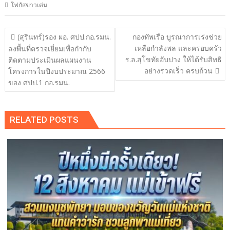
โฟกัสข่าวเด่น
แนะแนว
(สุรินทร์)รอง ผอ. ศปป.กอ.รมน.
กองทัพเรือ บูรณาการเร่งช่วย
เรื่อง
เหลือกำลังพล และครอบครัว
ลงพื้นที่ตรวจเยี่ยมเพื่อกำกับ
ร.ล.สุโขทัยอับปาง ให้ได้รับสิทธิ
ติดตามประเมินผลแผนงาน
อย่างรวดเร็ว ครบถ้วน
โครงการในปีงบประมาณ 2566
ของ ศปป.1 กอ.รมน.
RELATED POSTS