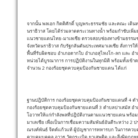
จากนั้น พลเอก กิตติศักดิ์ บุญพระธรรมชัย และคณะ เดิ
นราธิวาส โดยได้ร่วมลาดตระเวนทางน้ำ พร้อมกำชับเพ
แนวชายแดนไทย-มาเลเซีย ตรวจสอบช่องทางข้ามธรรมชาต
จังหวัดนราธิวาส กับรัฐกลันตันประเทศมาเลเซีย สั่งการใ
พื้นที่รับผิดชอบ อำเภอตากใบ อำเภอสุไหงโก-ลก และ อำ
หน่วยได้บูรณาการ การปฏิบัติงานในทุกมิติ พร้อมทั้งเข้
จำนวน 2 กองร้อยชุดควบคุมป้องกันชายแดน ได้แก่
ฐานปฎิบัติการ กองร้อยชุดควบคุมป้องกันชายแดนที่ 4 ต
กองร้อยชุดควบคุมป้องกันชายแดนที่ 3 ตำบลปาเสมัส อำเ
โอวาทให้แก่กำลังพลที่ปฎิบัติงานตามแนวชายแดน พร้อม
มาเลเซีย เพื่อเป็นการเชื่อมความสัมพันธ์อันดีระหว่าง
ณรงค์พันธ์ จิตต์แก้วแท้ ผู้บัญชาการทหารบก ในการควบคุม
ควบคุมบุคคล อาวุธ วัตถุระเบิด ยาเสพติด และสิ่งผิดก