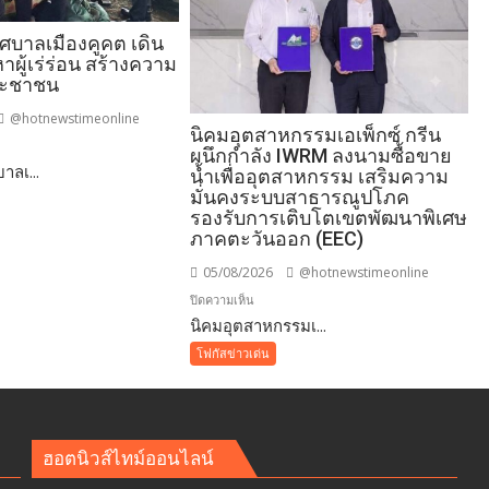
ทศบาลเมืองคูคต เดิน
าผู้เร่ร่อน สร้างความ
ระชาชน
@hotnewstimeonline
นิคมอุตสาหกรรมเอเพ็กซ์ กรีน
ผนึกกำลัง IWRM ลงนามซื้อขาย
าลเ...
นี
น้ำเพื่ออุตสาหกรรม เสริมความ
ล
มั่นคงระบบสาธารณูปโภค
รองรับการเติบโตเขตพัฒนาพิเศษ
ภาคตะวันออก (EEC)
05/08/2026
@hotnewstimeonline
บน
ปิดความเห็น
​นิคมอุตสาหกรรมเ...
นิคม
โฟกัสข่าวเด่น
อุตสาหกรรม
เอ
เพ็ก
ซ์
ฮอตนิวส์ไทม์ออนไลน์
ัย
กรีน
าชน