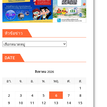
หัวข้อข่าว
หัวข้อ
ข่าว
DATE
สิงหาคม 2026
อา.
จ.
อ.
พ.
พฤ.
ศ.
ส.
1
2
3
4
5
6
7
8
9
10
11
12
13
14
15