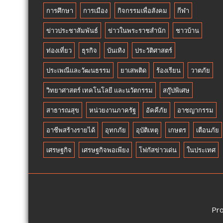
ฟรี
การศึกษา
การเมือง
กิจกรรมเพื่อสังคม
กีฬา
สวน
นงนุช
ข่าวประชาสัมพันธ์
ข่าวในพระราชสำนัก
ชาวบ้าน
พัทยา
มอบ
ท่องเที่ยว
ธุรกิจ
บันเทิง
ประวัติศาสตร์
ของ
ประเพณีและวัฒนธรรม
ขวัญ
ยาเสพติด
ร้องเรียน
วาตภัย
วัน
วิทยาศาสตร์ เทคโนโลยี และนวัตกรรม
สกู๊ปพิเศษ
แม่
แห่ง
สาธารณสุข
หน่วยงานภาครัฐ
อัคคีภัย
อาชญากรรม
ชาติ
แทน
อาชีพสร้างรายได้
อุทกภัย
อุบัติเหตุ
เกษตร
เตือนภัย
คำ
ว่า
เศรษฐกิจ
เศรษฐกิจพอเพียง
โฟกัสข่าวเด่น
ในประเทศ
รัก
ชวน
ลูก
พา
แม่
Pr
เที่ยว