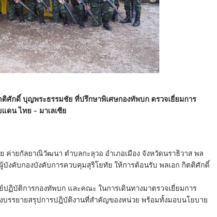
ตติศักดิ์ บุญพระธรรมชัย ที่ปรึกษาพิเศษกองทัพบก ตรวจเยี่ยมการ
ยแดน ไทย – มาเลเซีย
ยทัย ค่ายกัลยาณิวัฒนา ตำบลกะลุวอ อำเภอเมือง จังหวัดนราธิวาส พล
้บังคับกองบังคับการควบคุมสุริโยทัย ให้การต้อนรับ พลเอก กิตติศักดิ์
ศูนย์ปฏิบัติการกองทัพบก และคณะ ในการเดินทางมาตรวจเยี่ยมการ
ังบรรยายสรุปการปฎิบัติงานที่สำคัญของหน่วย พร้อมทั้งมอบนโยบาย