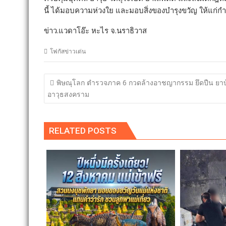
นี้ ได้มอบความห่วงใย และมอบสิ่งของบำรุงขวัญ ให้แก่กำลั
ข่าว.แวดาโอ๊ะ หะไร จ.นราธิวาส
โฟกัสข่าวเด่น
แนะแนว
พิษณุโลก ตำรวจภาค 6 กวดล้างอาชญากรรม ยึดปืน ยาบ
เรื่อง
อาวุธสงคราม
RELATED POSTS