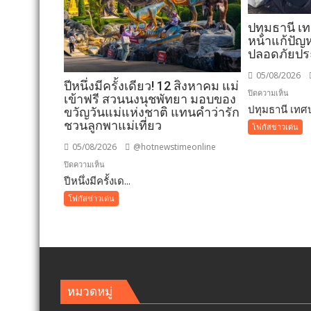
ปทุมธานี เ
หน้าแก้ปัญห
ปลอดภัยป
05/08/2026
ปีหนึ่งมีครั้งเดียว! 12 สิงหาคม แม่
บน
ปิดความเห็น
เข้าฟรี สวนนงนุชพัทยา มอบของ
ปทุมธานี เทศบ
ปทุมธา
ขวัญวันแม่แห่งชาติ แทนคำว่ารัก
เทศบา
ชวนลูกพาแม่เที่ยว
โฟกัสข่าวเด่น
เมือง
05/08/2026
@hotnewstimeonline
คูคต
บน
ปิดความเห็น
เดิน
ปีหนึ่งมีครั้งเด...
ปี
หน้า
หนึ่ง
โฟกัสข่าวเด่น
แก้
มี
ปัญหา
ครั้ง
ผู้
เดียว!
เร่ร่อน
12
สร้าง
สิงหาคม
ความ
แม่
หมวดหมู่
ปลอดภ
เข้า
ประช