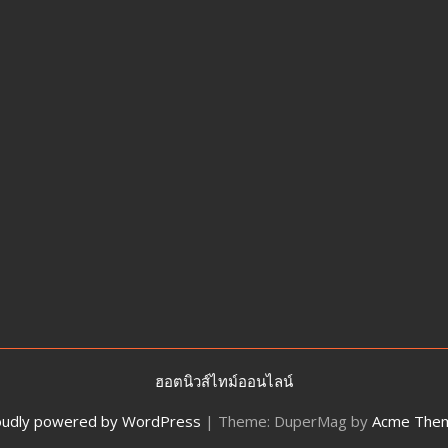
ผนึก
กำลัง
IWRM
ลง
นาม
ซื้อ
ขาย
น้ำ
เพื่อ
อุตสาหกรรม
เสริม
ความ
มั่นคง
ระบบ
สาธารณูปโภค
รองรับ
การ
เติบโต
ฮอตนิวส์ไทม์ออนไลน์
เขต
oudly powered by WordPress
|
Theme: DuperMag by
Acme The
พัฒนา
พิเศษ