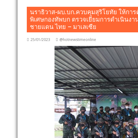
นราธิวาส-ผบ.บก.ควบคุมสุริโยทัย ให้การต้
พิเศษกองทัพบก ตรวจเยี่ยมการดำเนินงา
ชายแดน ไทย – มาเลเซีย
25/01/2023
@hotnewstimeonline