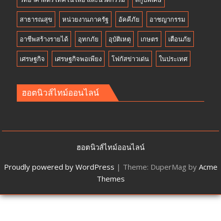
สาธารณสุข
หน่วยงานภาครัฐ
อัคคีภัย
อาชญากรรม
อาชีพสร้างรายได้
อุทกภัย
อุบัติเหตุ
เกษตร
เตือนภัย
เศรษฐกิจ
เศรษฐกิจพอเพียง
โฟกัสข่าวเด่น
ในประเทศ
ฮอตนิวส์ไทม์ออนไลน์
ฮอตนิวส์ไทม์ออนไลน์
Proudly powered by WordPress
|
Theme: DuperMag by
Acme
Themes