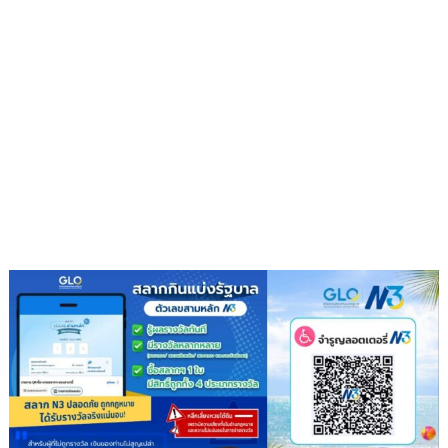
สิง
หา
วัน
รพี“
อุดมคติ
นัก
กฎหมาย
ภาย
ใต้
วิกฤติ
ศรัทธา