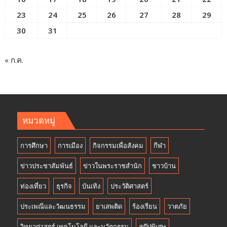
23
24
25
26
27
28
29
30
31
« ก.ค.
หมวดหมู่
การศึกษา
การเมือง
กิจกรรมเพื่อสังคม
กีฬา
ข่าวประชาสัมพันธ์
ข่าวในพระราชสำนัก
ชาวบ้าน
ท่องเที่ยว
ธุรกิจ
บันเทิง
ประวัติศาสตร์
ประเพณีและวัฒนธรรม
ยาเสพติด
ร้องเรียน
วาตภัย
วิทยาศาสตร์ เทคโนโลยี และนวัตกรรม
สกู๊ปพิเศษ