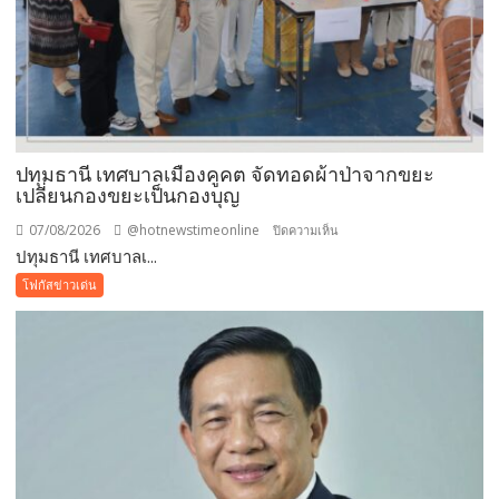
ปฏิเสธ
รับ
ซื้อ
ทันที
ปรับ
ขั้น
ต่ำ
ปทุมธานี เทศบาลเมืองคูคต จัดทอดผ้าป่าจากขยะ
20,000
เปลี่ยนกองขยะเป็นกองบุญ
บาท
07/08/2026
@hotnewstimeonline
บน
ปิดความเห็น
พร้อม
ปทุมธานี เทศบาลเ...
ปทุมธานี
จ่อ
เทศบาล
โฟกัสข่าวเด่น
ฟ้อง
เมือง
ดำเนิน
คูคต
คดี
จัด
ทอด
ผ้าป่า
จาก
ขยะ
เปลี่ยน
กอง