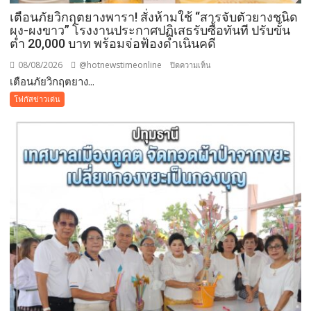
เตือนภัยวิกฤตยางพารา! สั่งห้ามใช้ “สารจับตัวยางชนิด
ผง-ผงขาว” โรงงานประกาศปฏิเสธรับซื้อทันที ปรับขั้น
ต่ำ 20,000 บาท พร้อมจ่อฟ้องดำเนินคดี
08/08/2026
@hotnewstimeonline
บน
ปิดความเห็น
เตือนภัยวิกฤตยาง...
เตือน
ภัย
โฟกัสข่าวเด่น
วิกฤต
ยางพารา!
สั่ง
ห้าม
ใช้
“สาร
จับ
ตัว
ยาง
ชนิด
ผง-
ผงขาว”
โรงงาน
ประกาศ