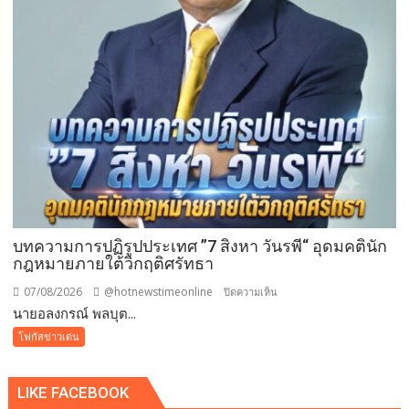
ขยะ
เป็นก
อง
บุญ
บทความการปฏิรูปประเทศ ”7 สิงหา วันรพี“ อุดมคตินัก
กฎหมายภายใต้วิกฤติศรัทธา
07/08/2026
@hotnewstimeonline
บน
ปิดความเห็น
นายอลงกรณ์ พลบุต...
บทความ
การ
โฟกัสข่าวเด่น
ปฏิรูป
ประเทศ
LIKE FACEBOOK
”7