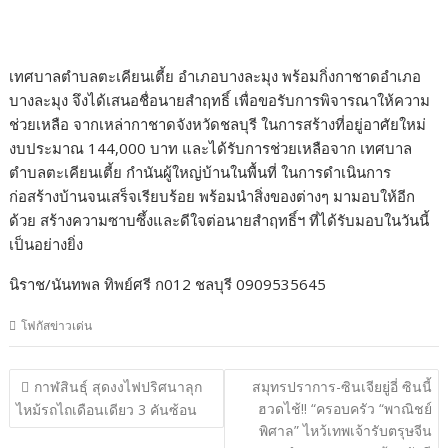
เทศบาลตำบลตะเคียนเตี้ย อำเภอบางละมุง พร้อมกิ่งกาชาดอำเภอ
บางละมุง จึงได้เสนอชื่อนายสำฤทธิ์ เพื่อขอรับการพิจารณาให้ความ
ช่วยเหลือ จากเหล่ากาชาดจังหวัดชลบุรี ในการสร้างที่อยู่อาศัยใหม่
งบประมาณ 144,000 บาท และได้รับการช่วยเหลือจาก เทศบาล
ตำบลตะเคียนเตี้ย กำนันผู้ใหญ่บ้านในพื้นที่ ในการดำเนินการ
ก่อสร้างบ้านจนเสร็จเรียบร้อย พร้อมนำสิ่งของต่างๆ มามอบให้อีก
ด้วย สร้างความซาบซึ้งและดีใจต่อนายสำฤทธิ์ฯ ที่ได้รับมอบในวันนี้
เป็นอย่างยิ่ง
นิราช/นันทพล ทิพย์ศรี ก012 ชลบุรี 0909535645
โฟกัสข่าวเด่น
แนะแนว
กาฬสินธุ์ สุดงงไฟปริศนาลุก
สมุทรปราการ-ซินเจียยู่อี่ ซินนี้
เรื่อง
ฮวดไช้!! “ครอบครัว “พาณิชย์
ไหม้รถไถเดือนเดียว 3 คันซ้อน
พิศาล” ไหว้เทพเจ้ารับตรุษจีน