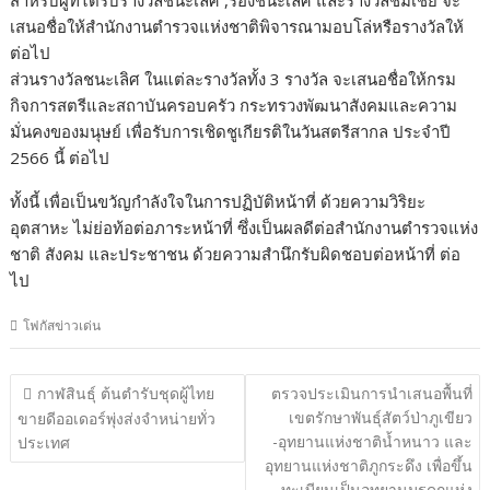
สำหรับผู้ที่ได้รับรางวัลชนะเลิศ ,รองชนะเลิศ และรางวัลชมเชย จะ
เสนอชื่อให้สำนักงานตำรวจแห่งชาติพิจารณามอบโล่หรือรางวัลให้
ต่อไป
ส่วนรางวัลชนะเลิศ ในแต่ละรางวัลทั้ง 3 รางวัล จะเสนอชื่อให้กรม
กิจการสตรีและสถาบันครอบครัว กระทรวงพัฒนาสังคมและความ
มั่นคงของมนุษย์ เพื่อรับการเชิดชูเกียรติในวันสตรีสากล ประจำปี
2566 นี้ ต่อไป
ทั้งนี้ เพื่อเป็นขวัญกำลังใจในการปฏิบัติหน้าที่ ด้วยความวิริยะ
อุตสาหะ ไม่ย่อท้อต่อภาระหน้าที่ ซึ่งเป็นผลดีต่อสำนักงานตำรวจแห่ง
ชาติ สังคม และประชาชน ด้วยความสำนึกรับผิดชอบต่อหน้าที่ ต่อ
ไป
โฟกัสข่าวเด่น
แนะแนว
กาฬสินธุ์ ต้นตำรับชุดผู้ไทย
ตรวจประเมินการนำเสนอพื้นที่
เรื่อง
เขตรักษาพันธุ์สัตว์ป่าภูเขียว
ขายดีออเดอร์พุ่งส่งจำหน่ายทั่ว
-อุทยานแห่งชาติน้ำหนาว และ
ประเทศ
อุทยานแห่งชาติภูกระดึง เพื่อขึ้น
ทะเบียนเป็นอุทยานมรดกแห่ง