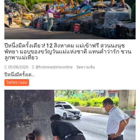
ปีหนึ่งมีครั้งเดียว! 12 สิงหาคม แม่เข้าฟรี สวนนงนุช
พัทยา มอบของขวัญวันแม่แห่งชาติ แทนคำว่ารัก ชวน
ลูกพาแม่เที่ยว
05/08/2026
@hotnewstimeonline
บน
ปิดความเห็น
ปีหนึ่งมีครั้งเด...
ปี
หนึ่ง
โฟกัสข่าวเด่น
มี
ครั้ง
เดียว!
12
สิงหาคม
แม่
เข้า
ฟรี