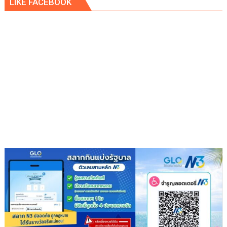
LIKE FACEBOOK
เพ็ก
ซ์
กรีน
ผนึก
กำลัง
IWRM
ลง
นาม
ซื้อ
ขาย
น้ำ
เพื่อ
อุตสาหกรรม
เสริม
ความ
มั่นคง
ระบบ
สาธารณูปโภค
รองรับ
การ
เติบโต