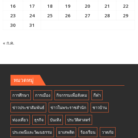
16
17
18
19
20
21
22
23
24
25
26
27
28
29
30
31
« ก.ค.
หมวดหมู่
การศึกษา
การเมือง
กิจกรรมเพื่อสังคม
กีฬา
ข่าวประชาสัมพันธ์
ข่าวในพระราชสำนัก
ชาวบ้าน
ท่องเที่ยว
ธุรกิจ
บันเทิง
ประวัติศาสตร์
ประเพณีและวัฒนธรรม
ยาเสพติด
ร้องเรียน
วาตภัย