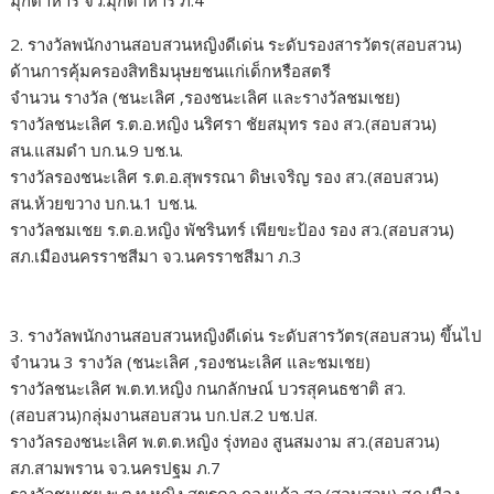
มุกดาหาร จว.มุกดาหาร ภ.4
2. รางวัลพนักงานสอบสวนหญิงดีเด่น ระดับรองสารวัตร(สอบสวน)
ด้านการคุ้มครองสิทธิมนุษยชนแก่เด็กหรือสตรี
จำนวน รางวัล (ชนะเลิศ ,รองชนะเลิศ และรางวัลชมเชย)
รางวัลชนะเลิศ ร.ต.อ.หญิง นริศรา ชัยสมุทร รอง สว.(สอบสวน)
สน.แสมดำ บก.น.9 บช.น.
รางวัลรองชนะเลิศ ร.ต.อ.สุพรรณา ดิษเจริญ รอง สว.(สอบสวน)
สน.ห้วยขวาง บก.น.1 บช.น.
รางวัลชมเชย ร.ต.อ.หญิง พัชรินทร์ เพียขะป้อง รอง สว.(สอบสวน)
สภ.เมืองนครราชสีมา จว.นครราชสีมา ภ.3
3. รางวัลพนักงานสอบสวนหญิงดีเด่น ระดับสารวัตร(สอบสวน) ขึ้นไป
จำนวน 3 รางวัล (ชนะเลิศ ,รองชนะเลิศ และชมเชย)
รางวัลชนะเลิศ พ.ต.ท.หญิง กนกลักษณ์ บวรสุคนธชาติ สว.
(สอบสวน)กลุ่มงานสอบสวน บก.ปส.2 บช.ปส.
รางวัลรองชนะเลิศ พ.ต.ต.หญิง รุ่งทอง สูนสมงาม สว.(สอบสวน)
สภ.สามพราน จว.นครปฐม ภ.7