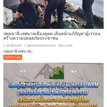
สวน
นงนุช
พัทยา
มอบ
ของ
ขวัญ
ปทุมธานี เทศบาลเมืองคูคต เดินหน้าแก้ปัญหาผู้เร่ร่อน
วัน
สร้างความปลอดภัยประชาชน
แม่
แห่ง
05/08/2026
@hotnewstimeonline
บน
ปิดความเห็น
ชาติ
ปทุมธานี เทศบาลเ...
ปทุมธานี
แทน
เทศบาล
โฟกัสข่าวเด่น
คำ
เมือง
ว่า
คูคต
รัก
เดิน
ชวน
หน้า
ลูก
แก้
พา
ปัญหา
แม่
ผู้
เที่ยว
เร่ร่อน
สร้าง