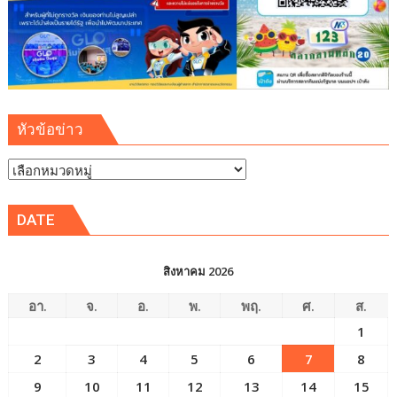
เขต
พัฒนา
พิเศษ
ภาค
ตะวัน
ออก
หัวข้อข่าว
(EEC)
หัวข้อ
ข่าว
DATE
สิงหาคม 2026
อา.
จ.
อ.
พ.
พฤ.
ศ.
ส.
1
2
3
4
5
6
7
8
9
10
11
12
13
14
15