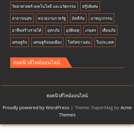
วิทยาศาสตร์ เทคโนโลยี และนวัตกรรม
สกู๊ปพิเศษ
สาธารณสุข
หน่วยงานภาครัฐ
อัคคีภัย
อาชญากรรม
อาชีพสร้างรายได้
อุทกภัย
อุบัติเหตุ
เกษตร
เตือนภัย
เศรษฐกิจ
เศรษฐกิจพอเพียง
โฟกัสข่าวเด่น
ในประเทศ
ฮอตนิวส์ไทม์ออนไลน์
ฮอตนิวส์ไทม์ออนไลน์
Proudly powered by WordPress
|
Theme: DuperMag by
Acme
Themes