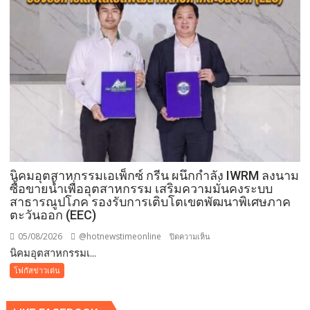
ความ
ปลอดภัย
ประชาชน
นิคมอุตสาหกรรมเอเพ็กซ์ กรีน ผนึกกำลัง IWRM ลงนาม
ซื้อขายน้ำเพื่ออุตสาหกรรม เสริมความมั่นคงระบบ
สาธารณูปโภค รองรับการเติบโตเขตพัฒนาพิเศษภาค
ตะวันออก (EEC)
05/08/2026
@hotnewstimeonline
บน
ปิดความเห็น
​นิคมอุตสาหกรรมเ...
นิคม
โฟกัสข่าวเด่น
อุตสาหกรรม
เอ