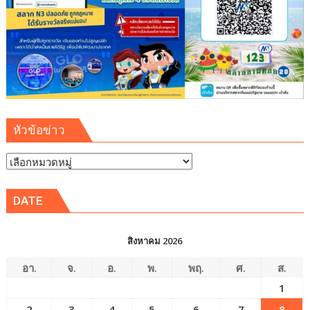
หัวข้อข่าว
หัวข้อ
ข่าว
DATE
สิงหาคม 2026
อา.
จ.
อ.
พ.
พฤ.
ศ.
ส.
1
2
3
4
5
6
7
8