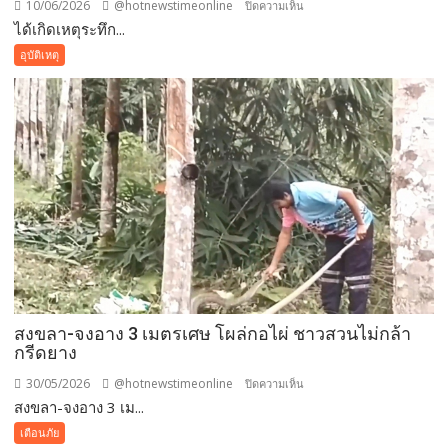
บ้าน
10/06/2026
@hotnewstimeonline
บน
ปิดความเห็น
ชานเมือง
ได้เกิดเหตุระทึก...
สงขลา-
หาดใหญ่
ระทึก
อุบัติเหตุ
เดือด
หนุ่ม
ร้อน
โดด
หนัก
สะพาน
ไฟฟ้า
รถไฟ
ดับ
หนี
กว่า
ตาย
200
แขน
ครัว
ขา
เรือน
หัก
หวิด
ดับ
สงขลา-จงอาง 3 เมตรเศษ โผล่กอไผ่ ชาวสวนไม่กล้า
กรีดยาง
30/05/2026
@hotnewstimeonline
บน
ปิดความเห็น
สงขลา-จงอาง 3 เม...
สงขลา-
จงอาง
เตือนภัย