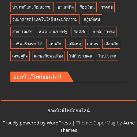
ประเพณีและวัฒนธรรม
ยาเสพติด
ร้องเรียน
วาตภัย
วิทยาศาสตร์ เทคโนโลยี และนวัตกรรม
สกู๊ปพิเศษ
สาธารณสุข
หน่วยงานภาครัฐ
อัคคีภัย
อาชญากรรม
อาชีพสร้างรายได้
อุทกภัย
อุบัติเหตุ
เกษตร
เตือนภัย
เศรษฐกิจ
เศรษฐกิจพอเพียง
โฟกัสข่าวเด่น
ในประเทศ
ฮอตนิวส์ไทม์ออนไลน์
ฮอตนิวส์ไทม์ออนไลน์
Proudly powered by WordPress
|
Theme: DuperMag by
Acme
Themes