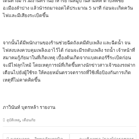
เดินทางมาร่วมงานที่ร้านอาหารย่านหมู่บ้านสามัคคี ตำบลพิชัย
อ.เมืองลำปาง แล้วนำรถมาจอดได้ประมาณ 5 นาที ก่อนจะเกิดควัน
ไฟและมีเสียงระเบิดขึ้น
จากนั้นได้มีพนักงานของร้านช่วยฉีดถังเคมีดับเพลิง และฉีดน้ำ จน
ไฟสงบลงควบคุมเพลิงเอาไว้ได้ ก่อนจะมีรถดับเพลิง รถน้ำ เจ้าหน้าที่
สมาคมกู้ภัยมาในที่เกิดเหตุ เบื้องต้นเกิดจากแบตเตอร์รี่ระเบิดก่อน
จะมีไฟลุกไหม้ โดยเหตุการณ์ที่เกิดขึ้นทางนักข่าวสาวเจ้าของรถฝาก
เตือนไปยังผู้ใช้รถ ให้คอยหมั่นตรวจตรารถที่ใช้เพื่อป้องกันการเกิด
เหตุที่ไม่คาดคิดขึ้น
ภาวินั​นท์ บุตร​หล้า​ รายงาน
,
อุบัติเหตุ
เตือนภัย
แนะแนว
นครนายก – วิทยาลัยเทคนิค
ฉะเชิงเทรา-“รองผู้ว่าราชการ