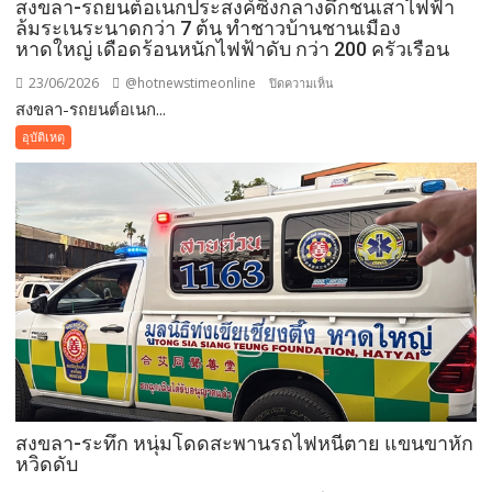
สงขลา-รถยนต์อเนกประสงค์ซิ่งกลางดึกชนเสาไฟฟ้า
ล้มระเนระนาดกว่า 7 ต้น ทำชาวบ้านชานเมือง
หาดใหญ่ เดือดร้อนหนักไฟฟ้าดับ กว่า 200 ครัวเรือน
23/06/2026
@hotnewstimeonline
บน
ปิดความเห็น
สงขลา-รถยนต์อเนก...
สงขลา-
รถยนต์
อุบัติเหตุ
อเนกประสงค์
ซิ่ง
กลาง
ดึก
ชน
เสา
ไฟฟ้า
ล้ม
ระเนระนาด
กว่า
7
ต้น
สงขลา-ระทึก หนุ่มโดดสะพานรถไฟหนีตาย แขนขาหัก
ทำ
หวิดดับ
ชาว