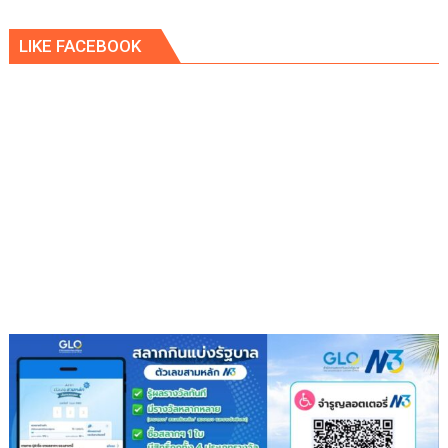
3
เมตร
LIKE FACEBOOK
เศษ
โผล่
กอ
ไผ่
ชาวสวน
ไม่
กล้า
กรีด
ยาง