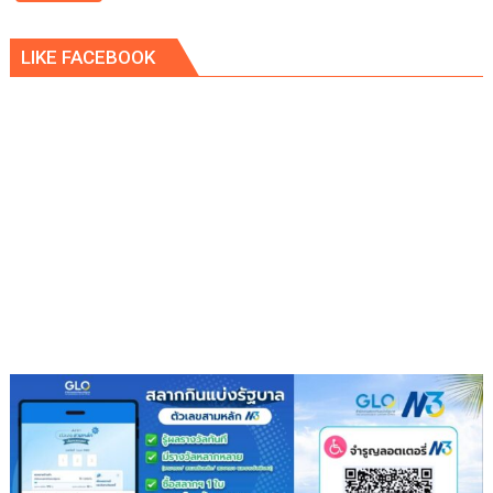
บูร
พา
LIKE FACEBOOK
พา
ว
เวอร์
”
ส่ง
เสริม
โรงเรียน
สุข
ภาวะ
ดี
ด้วย
จุลินทรีย์”
(
Healthy
school)
เสริม
ความ
รู้
เยาวชน