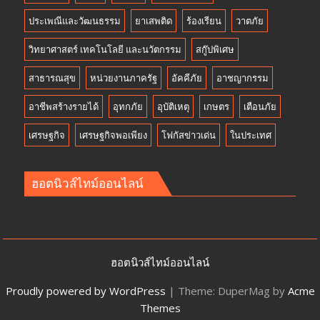
ประเพณีและวัฒนธรรม
ยาเสพติด
ร้องเรียน
วาตภัย
วิทยาศาสตร์ เทคโนโลยี และนวัตกรรม
สกู๊ปพิเศษ
สาธารณสุข
หน่วยงานภาครัฐ
อัคคีภัย
อาชญากรรม
อาชีพสร้างรายได้
อุทกภัย
อุบัติเหตุ
เกษตร
เตือนภัย
เศรษฐกิจ
เศรษฐกิจพอเพียง
โฟกัสข่าวเด่น
ในประเทศ
ฮอตนิวส์ไทม์ออนไลน์
ฮอตนิวส์ไทม์ออนไลน์
Proudly powered by WordPress
|
Theme: DuperMag by
Acme
Themes