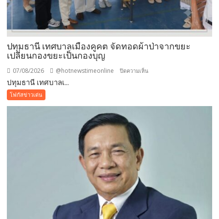
ปทุมธานี เทศบาลเมืองคูคต จัดทอดผ้าป่าจากขยะ
เปลี่ยนกองขยะเป็นกองบุญ
07/08/2026
@hotnewstimeonline
บน
ปิดความเห็น
ปทุมธานี เทศบาลเ...
ปทุมธานี
เทศบาล
โฟกัสข่าวเด่น
เมือง
คูคต
จัด
ทอด
ผ้าป่า
จาก
ขยะ
เปลี่ยน
กอง
ขยะ
เป็นก