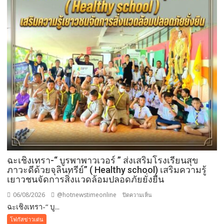
รพี“
อุดมคติ
นัก
กฎหมาย
ภาย
ใต้
วิกฤติ
ศรัทธา
ฉะเชิงเทรา-​“ บูรพาพาวเวอร์ ” ส่งเสริมโรงเรียนสุข
ภาวะดีด้วยจุลินทรีย์” ( Healthy school) เสริมความรู้
เยาวชนจัดการสิ่งแวดล้อมปลอดภัยยั่งยืน
06/08/2026
@hotnewstimeonline
บน
ปิดความเห็น
ฉะเชิงเทรา-​“ บู...
ฉะเชิงเทรา-​
“
โฟกัสข่าวเด่น