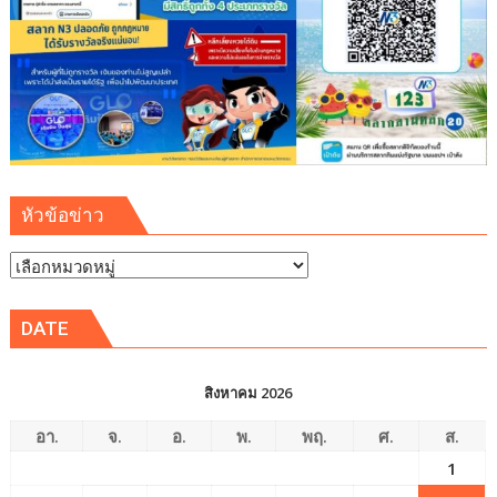
จัดการ
สิ่ง
แวดล้อม
ปลอดภัย
ยั่งยืน
หัวข้อข่าว
หัวข้อ
ข่าว
DATE
สิงหาคม 2026
อา.
จ.
อ.
พ.
พฤ.
ศ.
ส.
1