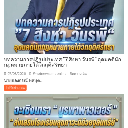
อง
บุญ
บทความการปฏิรูปประเทศ ”7 สิงหา วันรพี“ อุดมคตินัก
กฎหมายภายใต้วิกฤติศรัทธา
07/08/2026
@hotnewstimeonline
บน
ปิดความเห็น
นายอลงกรณ์ พลบุต...
บทความ
การ
โฟกัสข่าวเด่น
ปฏิรูป
ประเทศ
”7
สิง
หา
วัน