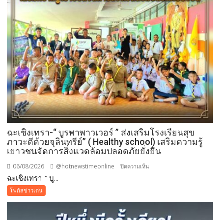
ฉะเชิงเทรา-​“ บูรพาพาวเวอร์ ” ส่งเสริมโรงเรียนสุข
ภาวะดีด้วยจุลินทรีย์” ( Healthy school) เสริมความรู้
เยาวชนจัดการสิ่งแวดล้อมปลอดภัยยั่งยืน
06/08/2026
@hotnewstimeonline
บน
ปิดความเห็น
ฉะเชิงเทรา-​“ บู...
ฉะเชิงเทรา-​
“
โฟกัสข่าวเด่น
บูร
พา
พา