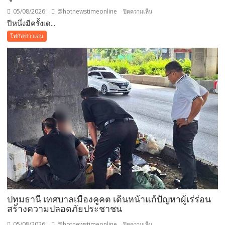
แวดล้อม
05/08/2026
@hotnewstimeonline
บน
ปิดความเห็น
ปลอดภัย
ปีหนึ่งมีครั้งเด...
ปี
ยั่งยืน
หนึ่ง
โฟกัสข่าวเด่น
มี
ครั้ง
เดียว!
12
สิงหาคม
แม่
เข้า
ฟรี
สวน
นงนุช
พัทยา
มอบ
ของ
ขวัญ
ปทุมธานี เทศบาลเมืองคูคต เดินหน้าแก้ปัญหาผู้เร่ร่อน
วัน
สร้างความปลอดภัยประชาชน
แม่
แห่ง
05/08/2026
@hotnewstimeonline
บน
ปิดความเห็น