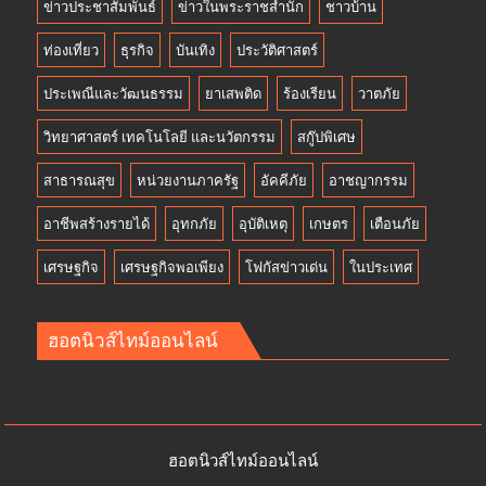
ข่าวประชาสัมพันธ์
ข่าวในพระราชสำนัก
ชาวบ้าน
ท่องเที่ยว
ธุรกิจ
บันเทิง
ประวัติศาสตร์
ประเพณีและวัฒนธรรม
ยาเสพติด
ร้องเรียน
วาตภัย
วิทยาศาสตร์ เทคโนโลยี และนวัตกรรม
สกู๊ปพิเศษ
สาธารณสุข
หน่วยงานภาครัฐ
อัคคีภัย
อาชญากรรม
อาชีพสร้างรายได้
อุทกภัย
อุบัติเหตุ
เกษตร
เตือนภัย
เศรษฐกิจ
เศรษฐกิจพอเพียง
โฟกัสข่าวเด่น
ในประเทศ
ฮอตนิวส์ไทม์ออนไลน์
ฮอตนิวส์ไทม์ออนไลน์