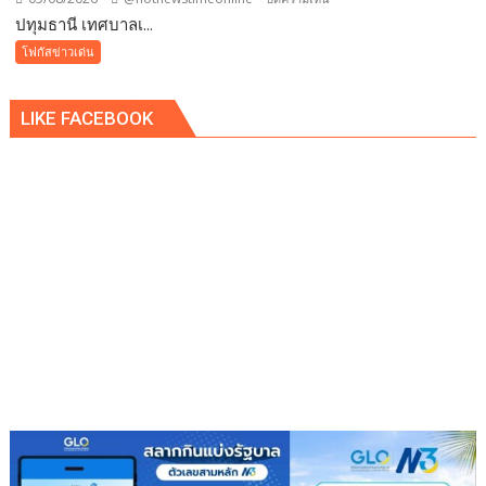
ชาติ
ปทุมธานี เทศบาลเ...
ปทุมธานี
แทน
เทศบาล
โฟกัสข่าวเด่น
คำ
เมือง
ว่า
คูคต
รัก
LIKE FACEBOOK
เดิน
ชวน
หน้า
ลูก
แก้
พา
ปัญหา
แม่
ผู้
เที่ยว
เร่ร่อน
สร้าง
ความ
ปลอดภัย
ประชาชน