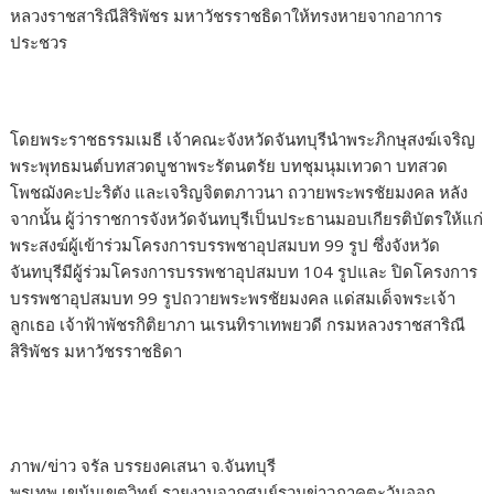
หลวงราชสาริณีสิริพัชร มหาวัชรราชธิดาให้ทรงหายจากอาการ
ประชวร
โดยพระราชธรรมเมธี เจ้าคณะจังหวัดจันทบุรีนำพระภิกษุสงฆ์เจริญ
พระพุทธมนต์บทสวดบูชาพระรัตนตรัย บทชุมนุมเทวดา บทสวด
โพชฌังคะปะริตัง และเจริญจิตตภาวนา ถวายพระพรชัยมงคล หลัง
จากนั้น ผู้ว่าราชการจังหวัดจันทบุรีเป็นประธานมอบเกียรติบัตรให้แก่
พระสงฆ์ผู้เข้าร่วมโครงการบรรพชาอุปสมบท 99 รูป ซึ่งจังหวัด
จันทบุรีมีผู้ร่วมโครงการบรรพชาอุปสมบท 104 รูปและ ปิดโครงการ
บรรพชาอุปสมบท 99 รูปถวายพระพรชัยมงคล แด่สมเด็จพระเจ้า
ลูกเธอ เจ้าฟ้าพัชรกิติยาภา นเรนทิราเทพยวดี กรมหลวงราชสาริณี
สิริพัชร มหาวัชรราชธิดา
ภาพ/ข่าว จรัล บรรยงคเสนา จ.จันทบุรี
พรเทพ เขม้นเขตวิทย์ รายงานจากศูนย์รวมข่าวภาคตะวันออก