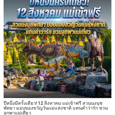
ว
เวอร์
”
ส่ง
เสริม
โรงเรียน
สุข
ภาวะ
ดี
ด้วย
จุลินทรีย์”
(
Healthy
school)
เสริม
ความ
รู้
เยาวชน
ปีหนึ่งมีครั้งเดียว! 12 สิงหาคม แม่เข้าฟรี สวนนงนุช
จัดการ
พัทยา มอบของขวัญวันแม่แห่งชาติ แทนคำว่ารัก ชวน
ลูกพาแม่เที่ยว
สิ่ง