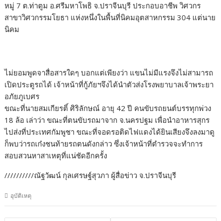
หมู่ 7 ต.ท่าตูม อ.ศรีมหาโพธิ จ.ปราจีนบุรี ประกอบอาชีพ วิศวกร
สาขาวิศวกรรมโยธา แห่งหนึ่งในพื้นที่นิคมอุตสาหกรรม 304 แต่นาย
นิคม
ไม่ยอมพูดจาสื่อสารใดๆ บอกแต่เพียงว่า แขนไม่มีแรงจึงไม่สามารถ
เปิดประตูรถได้ เจ้าหน้าที่กู้ภัยฯจึงได้นำตัวส่งโรงพยาบาลเจ้าพระยา
อภัยภูเบศร
ขณะที่นายสมเกียรติ์ ศิริลักษณ์ อายุ 42 ปี คนขับรถยนต์บรรทุกพ่วง
18 ล้อ เล่าว่า ขณะที่ตนขับรถมาจาก จ.นครปฐม เพื่อนำอาหารสุกร
ไปส่งที่ประเทศกัมพูชา ขณะที่จอดรอติดไฟแดงได้ยินเสียงจึงลงมาดู
ก็พบว่ารถเก๋งชนท้ายรถตนดังกล่าว ซึ่งเจ้าหน้าที่ตำรวจจะทำการ
สอบสวนหาสาเหตุที่แน่ชัดอีกครั้ง
//////////ณัฐวัฒน์ กุลเศรษฐ์สุวภา ผู้สื่อข่าว จ.ปราจีนบุรี
อุบัติเหตุ