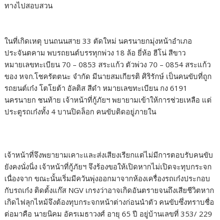
ทางไปสอบสวน
ในที่เกิดเหตุ บนถนนสาย 33 ตัดใหม่ นครนายกมุ่งหน้าอำเภอ
ประจันตคาม พบรถยนต์บรรทุกพ่วง 18 ล้อ ยี่ห้อ ฮีโน่ สีขาว
หมายเลขทะเบียน 70 – 0853 สระแก้ว ตัวพ่วง 70 – 0854 สระแก้ว
ของ หจก.โชครัตตนะ จำกัด มีนายสมเกียรติ ศิริรักษ์ เป็นคนขับที่ถูก
รถยนต์เก๋ง โตโยต้า อัลติส สีดำ หมายเลขทะเบียน กง 6191
นครนายก ชนท้าย เจ้าหน้าที่กู้ภัยฯ พยายามเข้าให้การช่วยเหลือ แต่
ประตูรถเก๋งทั้ง 4 บานปิดล็อก คนขับติดอยู่ภายใน
เจ้าหน้าที่จึงพยายามเคาะและส่งเสียงเรียกแต่ไม่มีการตอบรับคนขับ
ยังคงนั่งนิ่ง เจ้าหน้าที่กู้ภัยฯ จึงร้องขอให้เปิดหากไม่เปิดจะทุบกระจก
เนื่องจาก ขณะนั้นเริ่มมีควันพุ่งออกมาจากห้องเครื่องรถเก๋งประกอบ
กับรถเก๋ง ติดตั้งแก๊ส NGV เกรงว่าอาจเกิดอันตรายจนถึงเสียชีวิตหาก
เกิดไฟลุกไหม้จึงต้องทุบกระจกหน้าต่างก่อนนำตัว คนขับซึ่งทราบชื่อ
ต่อมาคือ นายนิคม อัครเมธาวงศ์ อายุ 65 ปี อยู่บ้านเลขที่ 353/ 229