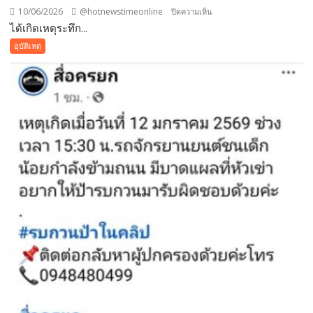
บ้าน
10/06/2026
@hotnewstimeonline
บน
ปิดความเห็น
ชานเมือง
ได้เกิดเหตุระทึก...
สงขลา-
หาดใหญ่
ระทึก
อุบัติเหตุ
เดือด
หนุ่ม
ร้อน
โดด
หนัก
สะพาน
ไฟฟ้า
รถไฟ
ดับ
หนี
กว่า
ตาย
200
แขน
ครัว
ขา
เรือน
หัก
หวิด
ดับ