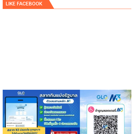
LIKE FACEBOOK
ผู้
ปกครอง
นักเรียน
ฝาก
เตือน
ช่วง
โรงเรียน
เลิก
เรียน
ใน
ซอย
หน้า
โรง
พัก
กรุณา
ขับ
รถ
ช้าๆ
หน่อย
เฉี่ยว