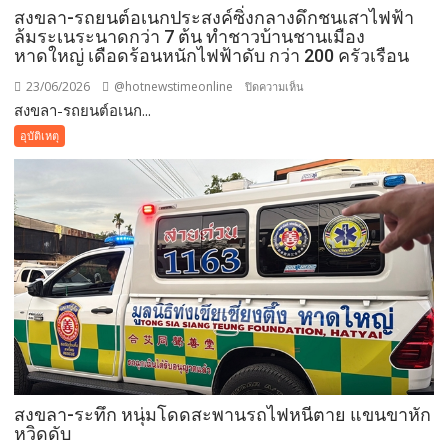
สงขลา-รถยนต์อเนกประสงค์ซิ่งกลางดึกชนเสาไฟฟ้า
ล้มระเนระนาดกว่า 7 ต้น ทำชาวบ้านชานเมือง
หาดใหญ่ เดือดร้อนหนักไฟฟ้าดับ กว่า 200 ครัวเรือน
23/06/2026
@hotnewstimeonline
บน
ปิดความเห็น
สงขลา-รถยนต์อเนก...
สงขลา-
รถยนต์
อุบัติเหตุ
อเนกประสงค์
ซิ่ง
กลาง
ดึก
ชน
เสา
ไฟฟ้า
ล้ม
ระเนระนาด
กว่า
7
ต้น
สงขลา-ระทึก หนุ่มโดดสะพานรถไฟหนีตาย แขนขาหัก
ทำ
หวิดดับ
ชาว