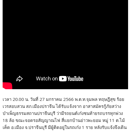
เวลา 20.00 น. วันที่ 27 มกราคม 2566 พ.ต.ท.จุมพล ทฤษฎีสุข ร้อย
เวรสอบสวน สภ.เมืองปราจีน ได้รับแจ้งจาก อาสาสมัครกู้ภัยสว่าง
บำเพ็ญธรรมสถานปราจีนบุรี ว่ามีรถยนต์เก๋งชนท้ายรถบรรทุกพ่วง
18 ล้อ ขณะจอดรอสัญญาณไฟ สี่แยกบ้านอ่าวพะยอม หมู่ 11 ต.ไม้
เค็ด อ.เมือง จ.ปราจีนบุรี มีผู้ติดอยู่ในรถเก๋ง 1 ราย หลังรับแจ้งจึงเดิน