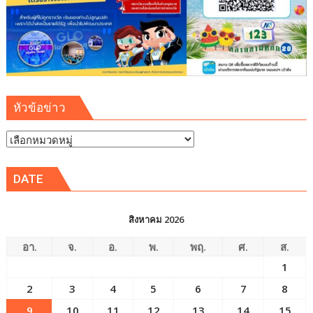
ชน
เด็ก
ล้ม
ได้
รับ
บาด
เจ็บ
หัวข้อข่าว
ไม่
มาดู
หัวข้อ
ข่าว
DATE
สิงหาคม 2026
อา.
จ.
อ.
พ.
พฤ.
ศ.
ส.
1
2
3
4
5
6
7
8
9
10
11
12
13
14
15