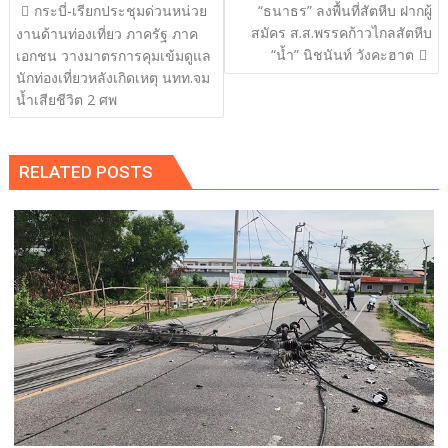
แนะแนว
กระบี่-เรียกประชุมด่วนหน่วย
“ธนาธร” ลงพื้นที่สัตหีบ ฝากผู้
เรื่อง
สมัคร ส.ส.พรรคก้าวไกลสัตหีบ
งานด้านท่องเที่ยว ภาครัฐ ภาค
“น้ำ” นิชนันท์ วังคะฮาต
เอกชน วางมาตรการคุมเข้มดูแล
นักท่องเที่ยวหลังเกิดเหตุ นทท.จม
น้ำเสียชีวิต 2 ศพ
RELATED POSTS