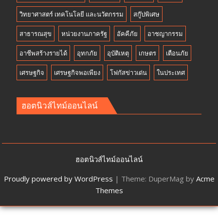
วิทยาศาสตร์ เทคโนโลยี และนวัตกรรม
สกู๊ปพิเศษ
สาธารณสุข
หน่วยงานภาครัฐ
อัคคีภัย
อาชญากรรม
อาชีพสร้างรายได้
อุทกภัย
อุบัติเหตุ
เกษตร
เตือนภัย
เศรษฐกิจ
เศรษฐกิจพอเพียง
โฟกัสข่าวเด่น
ในประเทศ
ฮอตนิวส์ไทม์ออนไลน์
ฮอตนิวส์ไทม์ออนไลน์
Proudly powered by WordPress
|
Theme: DuperMag by
Acme
Themes