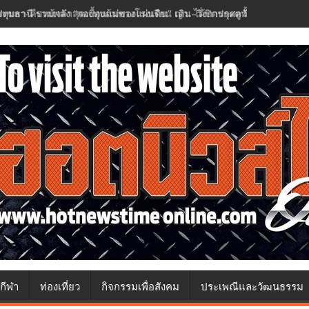
ปทุมธานี รวมพลัง “กองทุนแม่ของแผ่นดิน” เดิน–วิ่งการกุศลวันแม่ กว่า ๕๐
กีฬา
ท่องเที่ยว
กิจกรรมเพื่อสังคม
ประเพณีและวัฒนธรรม