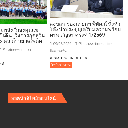
สงขลา-รองนายกฯ พิพัฒน์ นั่งหัว
โต๊ะนำประชุมเตรียมความพร้อม
วมพลัง “กองทุนแม่
ครม.สัญจร ครั้งที่ 1/2569
 เดิน–วิ่งการกุศลวัน
๐๐ คน ต้านยาเสพติด
09/08/2026
@hotnewstimeonline
@hotnewstimeonline
บน
ปิดความเห็น
สงขลา-รองนายกฯ พ...
สงขลา-
ัง...
นี
รอง
โฟกัสข่าวเด่น
นา
ยกฯ
น
พิพัฒน์
นั่ง
หัว
ฮอตนิวส์ไทม์ออนไลน์
โต๊ะ
นำ
ประชุม
เตรียม
ความ