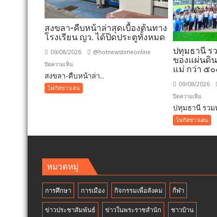
สงขลา-คืบหน้าล่าสุดเบื้องต้นทาง
โรงเรียน ญว. ได้ปิดประตูทั้งหมด
ปทุมธานี ร
09/08/2026
@hotnewstimeonline
ของแผ่นดิน”
บน
ปิดความเห็น
แม่ กว่า ๕
สงขลา-คืบหน้าล่า...
สงขลา-
09/08/2026
คืบ
โฟกัสข่าวเด่น
หน้า
บน
ปิดความเห็น
ล่าสุด
ปทุมธานี รวมพล
ปทุมธา
เบื้อง
รวม
โฟกัสข่าวเด่น
ต้นทาง
พลัง
โรงเรียน
“กองทุ
ญว.
แม่
ได้
ของ
หมวดหมู่
ปิด
แผ่น
ประตู
ดิน”
การศึกษา
การเมือง
กิจกรรมเพื่อสังคม
กีฬา
ทั้งหมด
เดิน–
วิ่ง
ข่าวประชาสัมพันธ์
ข่าวในพระราชสำนัก
ชาวบ้าน
การ