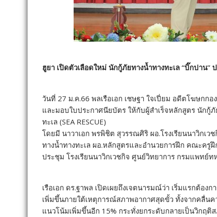
ฮูยา เปิดตัวเลือดใหม่ นักกู้ภัยทางน้ำทางทะเล “บิ๊กปาน” ป
วันที่ 27 ม.ค.66 พลเรือเอก เชษฐา ใจเปี่ยม อดีตโฆษกกอง
และมอบใบประกาศนียบัตร ให้กับผู้สำเร็จหลักสูตร นักก
ทะเล (SEA RESCUE)
โดยมี นาวาเอก พรพิชิต สุวรรณศิริ ผอ.โรงเรียนนาวิกเว
ทางน้ำทางทะเล ผอ.หลักสูตรและอำนวยการฝึก คณะครูฝึก แล
ประชุม โรงเรียนนาวิกเวชกิจ ศูนย์วิทยาการ กรมแพทย์ทห
เรือเอก ดร.ฐาพล เปิดเผยถึงเจตนารมณ์ว่า เริ่มแรกต้องกา
เพิ่มขึ้นภายใต้เหตุการณ์สภาพอากาศสุดขั้ว ทั้งจากคลื่
แนวโน้มเพิ่มขึ้นอีก 15% กระทั่งยกระดับกลายเป็นวิกฤติ