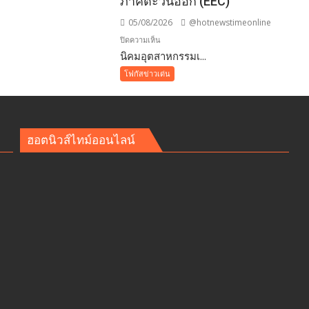
ภาคตะวันออก (EEC)
05/08/2026
@hotnewstimeonline
บน
ปิดความเห็น
​นิคมอุตสาหกรรมเ...
นิคม
โฟกัสข่าวเด่น
อุตสาหกรรม
เอ
เพ็ก
ซ์
ฮอตนิวส์ไทม์ออนไลน์
ัย
กรีน
าชน
ผนึก
กำลัง
IWRM
ลง
นาม
ซื้อ
ขาย
น้ำ
เพื่อ
อุตสาหกรรม