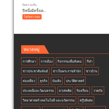
คูคต
บน
ปิดความเห็น
เดิน
ปีหนึ่งมีครั้งเด...
ปี
หน้า
หนึ่ง
โฟกัสข่าวเด่น
แก้
มี
ปัญหา
ครั้ง
ผู้
เดียว!
เร่ร่อน
12
สร้าง
สิงหาคม
ความ
แม่
หมวดหมู่
ปลอดภ
เข้า
ประช
ฟรี
การศึกษา
การเมือง
กิจกรรมเพื่อสังคม
กีฬา
สวน
นงนุช
ข่าวประชาสัมพันธ์
ข่าวในพระราชสำนัก
ชาวบ้าน
พัทยา
มอบ
ท่องเที่ยว
ธุรกิจ
บันเทิง
ประวัติศาสตร์
ของ
ประเพณีและวัฒนธรรม
ขวัญ
ยาเสพติด
ร้องเรียน
วาตภัย
วัน
วิทยาศาสตร์ เทคโนโลยี และนวัตกรรม
สกู๊ปพิเศษ
แม่
แห่ง