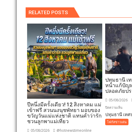
RELATED POSTS
ปทุมธานี เ
หน้าแก้ปัญห
ปลอดภัยป
05/08/2026
ปีหนึ่งมีครั้งเดียว! 12 สิงหาคม แม่
บน
ปิดความเห็น
เข้าฟรี สวนนงนุชพัทยา มอบของ
ปทุมธานี เทศบ
ปทุมธา
ขวัญวันแม่แห่งชาติ แทนคำว่ารัก
เทศบา
ชวนลูกพาแม่เที่ยว
โฟกัสข่าวเด่น
เมือง
05/08/2026
@hotnewstimeonline