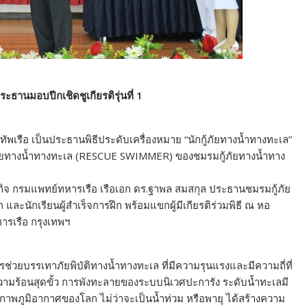
ระธานมอบปีกเชิดชูเกียรติรุ่นที่ 1
ทัพเรือ เป็นประธานพิธีประดับเครื่องหมาย “นักกู้ภัยทางน้ำทางทะเล”
ู้ภัยทางน้ำทางทะเล (RESCUE SWIMMER) ของชมรมกู้ภัยทางน้ำทาง
ชกิจ กรมแพทย์ทหารเรือ เรือเอก ดร.ฐาพล สมสกุล ประธานชมรมกู้ภัย
ะนักเรียนผู้สำเร็จการฝึก พร้อมแขกผู้มีเกียรติร่วมพิธี ณ หอ
ารเรือ กรุงเทพฯ
รช่วยบรรเทาภัยพิบัติทางน้ำทางทะเล ที่มีความรุนแรงและมีความถี่ที่
นความร้อนสุดขั้ว การพังทะลายของระบบนิเวศปะการัง ระดับน้ำทะเลมี
สภาพภูมิอากาศของโลก ไม่ว่าจะเป็นน้ำท่วม หรือพายุ ได้สร้างความ