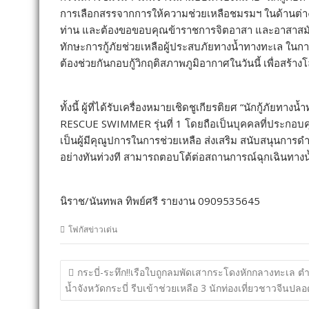
การเลือกสรรจากการให้ความช่วยเหลือชมรมฯ ในด้านต่างๆ
ท่าน และต้องขอขอบคุณข้าราชการจิตอาสา และอาสาสมัครท
ทักษะการกู้ภัยช่วยเหลือผู้ประสบภัยทางน้ำทางทะเล ในกา
ต้องช่วยกันกอบกู้วิกฤติสภาพภูมิอากาศในวันนี้ เพื่อสร
ทั้งนี้ ผู้ที่ได้รับเครื่องหมายเชิดชูเกียรติยศ “นักกู้ภัยทา
RESCUE SWIMMER รุ่นที่ 1 โดยถือเป็นบุคคลที่ประกอบค
เป็นผู้มีคุณูปการในการช่วยเหลือ ส่งเสริม สนับสนุนการ
อย่างทันท่วงที สามารถตอบโต้ต่อสถานการณ์ฉุกเฉินทาง
นิราช/นันทพล ทิพย์ศรี รายงาน 0909535645
โฟกัสข่าวเด่น
แนะแนว
กระบี่-ระทึก!!เรือใบถูกลมพัดเสากระโดงหักกลางทะเล ต
เรื่อง
น้ำจังหวัดกระบี่ รีบเข้าช่วยเหลือ 3 นักท่องเที่ยวชาวจีนปลอ