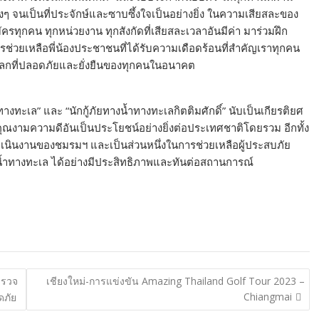
 จนเป็นที่ประจักษ์และซาบซึ้งใจเป็นอย่างยิ่ง ในความเสียสละของ
ุกคน ทุกหน่วยงาน ทุกสังกัดที่เสียสละเวลาอันมีค่า มาร่วมฝึก
รช่วยเหลือพี่น้องประชาชนที่ได้รับความเดือดร้อนที่สำคัญเราทุกคน
้างโลกที่ปลอดภัยและยั่งยืนของทุกคนในอนาคต
งน้ำทางทะเล” และ “นักกู้ภัยทางน้ำทางทะเลกิตติมศักดิ์” นับเป็นเกียรติยศ
ุณงามความดีอันเป็นประโยชน์อย่างยิ่งต่อประเทศชาติโดยรวม อีกทั้ง
ดำเนินงานของชมรมฯ และเป็นส่วนหนึ่งในการช่วยเหลือผู้ประสบภัย
น้ำทางทะเล ได้อย่างมีประสิทธิภาพและทันต่อสถานการณ์
ำรวจ
เชียงใหม่-การแข่งขัน Amazing Thailand Golf Tour 2023 –
Chiangmai
ดภัย