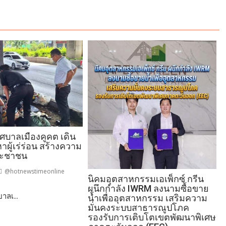
ทศบาลเมืองคูคต เดิน
าผู้เร่ร่อน สร้างความ
ระชาชน
@hotnewstimeonline
นิคมอุตสาหกรรมเอเพ็กซ์ กรีน
ผนึกกำลัง IWRM ลงนามซื้อขาย
าลเ...
นี
น้ำเพื่ออุตสาหกรรม เสริมความ
ล
มั่นคงระบบสาธารณูปโภค
รองรับการเติบโตเขตพัฒนาพิเศษ