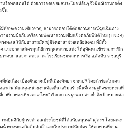
ค่าหรือทดแทนได้ ด้วยการชดเชยผลประโยชน์อื่นๆ จึงมีปณิธานก่อตั้ง
ขึ้น
เลให้มีทักษะความเชี่ยวชาญ สามารถตอบโต้ต่อสถานการณ์ฉุกเฉินทาง
้ความร่วมมือกับเครือข่ายพัฒนาความเข้มแข็งต่อภัยพิบัติไทย (TNDR)
งทะเล ให้กับอาสาสมัครผู้มีจิตอาสาช่วยเหลือสังคม ที่มีทั้ง
และอาสาสมัครมูลนิธิการกุศลหลายแห่ง ได้อุทิศตนเข้าร่วมการฝึก
ึกทั้งภาคบก และภาคทะเล ณ โรงเรียนชุมพลทหารเรือ อ.สัตหีบ จ.ชลบุรี
พที่ต่อเนื่อง เบื้องต้นอาจเป็นที่เมืองพัทยา จ.ชลบุรี โดยนำร่องโมเดล
จิตอาสาสนับสนุนหน่วยงานท้องถิ่น เสริมสร้างพื้นที่เศรษฐกิจชายทะเลที่
ี่ยวที่มาท่องเที่ยวทะเลไทย” เรือเอก ดร.ฐาพล กล่าวย้ำถึงเป้าหมายต่อ
งความยินดีกับผู้กระทำคุณประโยชน์ที่ได้สนับสนุนหลักสูตรฯ โดยคณะ
น้ำทางทะเลกิตติมศักดิ์” และใบประกาศนียบัตร ให้ทุกท่านที่ผ่าน