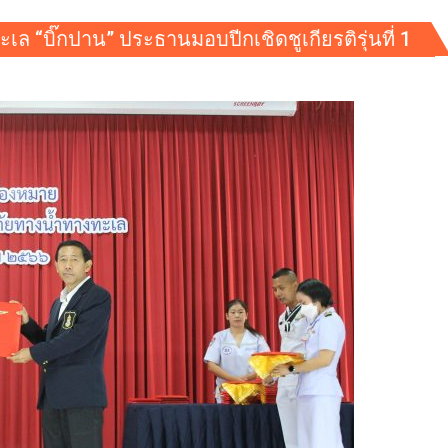
ทะเล “บิ๊กปาน” ประธานมอบปีกเชิดชูเกียรติรุ่นที่ 1