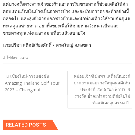
แต่บางครั้งทางจากเจ้าของร้านอาหารริมชายหาดก็ช่วยเหลือให้ค่า
ตอบแทนเป็นเงินบ้างเป็นอาหารบ้าง และจะเก็บกวาดขยะทำอย่างนี้
ตลอดไป และลุงยังฝากบอกชาวบ้านและนักท่องเที่ยวให้ช่วยกันดูแล
ทะเลดูแลชายหาด อย่าทิ้งขยะเพื่อให้ชายหาดวังหนาวบีทและ
ชายหาดทุกแห่งสะอาดมาเที่ยวแล้วสบายใจ
นายปรีชา สถิตย์เรืองศักดิ์ / หาดใหญ่ จ.สงขลา
โฟกัสข่าวเด่น
แนะแนว
เชียงใหม่-การแข่งขัน
หม่อมเจ้าฑิฆัมพร เสด็จเป็นองค์
เรื่อง
ประธานมอบรางวัลบุคคลดีเด่น
Amazing Thailand Golf Tour
ประจำปี 2566 “ผอ.ฟ้า”รับ 3
2023 – Chiangmai
รางวัล ย้ำจะทำความดีต่อไปไม่
ท้อแม้เจออุปสรรค
RELATED POSTS