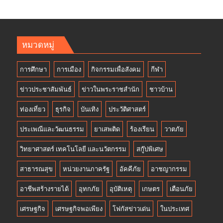
หมวดหมู่
การศึกษา
การเมือง
กิจกรรมเพื่อสังคม
กีฬา
ข่าวประชาสัมพันธ์
ข่าวในพระราชสำนัก
ชาวบ้าน
ท่องเที่ยว
ธุรกิจ
บันเทิง
ประวัติศาสตร์
ประเพณีและวัฒนธรรม
ยาเสพติด
ร้องเรียน
วาตภัย
วิทยาศาสตร์ เทคโนโลยี และนวัตกรรม
สกู๊ปพิเศษ
สาธารณสุข
หน่วยงานภาครัฐ
อัคคีภัย
อาชญากรรม
อาชีพสร้างรายได้
อุทกภัย
อุบัติเหตุ
เกษตร
เตือนภัย
เศรษฐกิจ
เศรษฐกิจพอเพียง
โฟกัสข่าวเด่น
ในประเทศ