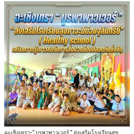
ฉะเชิงเทรา-​“ บูรพาพาวเวอร์ ” ส่งเสริมโรงเรียนสุข