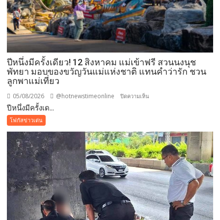
Healthy
school)
เสริม
ความ
รู้
เยาวชน
ปีหนึ่งมีครั้งเดียว! 12 สิงหาคม แม่เข้าฟรี สวนนงนุช
จัดการ
พัทยา มอบของขวัญวันแม่แห่งชาติ แทนคำว่ารัก ชวน
ลูกพาแม่เที่ยว
สิ่ง
แวดล้อม
05/08/2026
@hotnewstimeonline
บน
ปิดความเห็น
ปลอดภัย
ปีหนึ่งมีครั้งเด...
ปี
ยั่งยืน
หนึ่ง
โฟกัสข่าวเด่น
มี
ครั้ง
เดียว!
12
สิงหาคม
แม่
เข้า
ฟรี
สวน