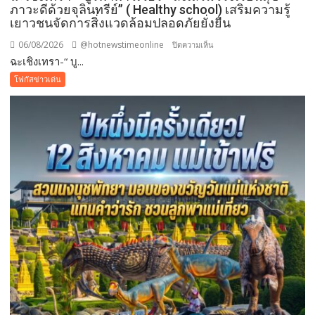
ภาวะดีด้วยจุลินทรีย์” ( Healthy school) เสริมความรู้
เยาวชนจัดการสิ่งแวดล้อมปลอดภัยยั่งยืน
06/08/2026
@hotnewstimeonline
บน
ปิดความเห็น
ฉะเชิงเทรา-​“ บู...
ฉะเชิงเทรา-​
“
โฟกัสข่าวเด่น
บูร
พา
พา
ว
เวอร์
”
ส่ง
เสริม
โรงเรียน
สุข
ภาวะ
ดี
ด้วย
จุลินทรีย์”
(