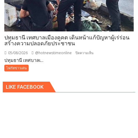
นงนุช
พัทยา
มอบ
ของ
ขวัญ
ปทุมธานี เทศบาลเมืองคูคต เดินหน้าแก้ปัญหาผู้เร่ร่อน
วัน
สร้างความปลอดภัยประชาชน
แม่
แห่ง
05/08/2026
@hotnewstimeonline
บน
ปิดความเห็น
ชาติ
ปทุมธานี เทศบาลเ...
ปทุมธานี
แทน
เทศบาล
โฟกัสข่าวเด่น
คำ
เมือง
ว่า
คูคต
รัก
LIKE FACEBOOK
เดิน
ชวน
หน้า
ลูก
แก้
พา
ปัญหา
แม่
ผู้
เที่ยว
เร่ร่อน
สร้าง
ความ