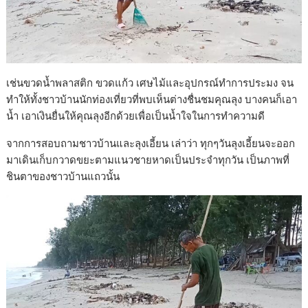
เช่นขวดน้ำพลาสติก ขวดแก้ว เศษไม้และอุปกรณ์ทำการประมง จน
ทำให้ทั้งชาวบ้านนักท่องเที่ยวที่พบเห็นต่างชื่นชมคุณลุง บางคนก็เอา
น้ำ เอาเงินยื่นให้คุณลุงอีกด้วยเพื่อเป็นน้ำใจในการทำความดี
จากการสอบถามชาวบ้านและลุงเอี้ยน เล่าว่า ทุกๆวันลุงเอี้ยนจะออก
มาเดินเก็บกวาดขยะตามแนวชายหาดเป็นประจำทุกวัน เป็นภาพที่
ชินตาของชาวบ้านแถวนั้น