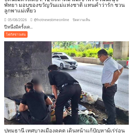
พัทยา มอบของขวัญวันแม่แห่งชาติ แทนคำว่ารัก ชวน
ลูกพาแม่เที่ยว
05/08/2026
@hotnewstimeonline
บน
ปิดความเห็น
ปีหนึ่งมีครั้งเด...
ปี
หนึ่ง
โฟกัสข่าวเด่น
มี
ครั้ง
เดียว!
12
สิงหาคม
แม่
เข้า
ฟรี
สวน
นงนุช
พัทยา
มอบ
ของ
ขวัญ
ปทุมธานี เทศบาลเมืองคูคต เดินหน้าแก้ปัญหาผู้เร่ร่อน
วัน