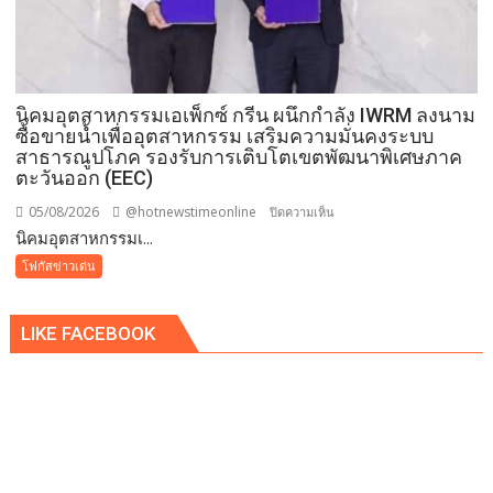
นิคมอุตสาหกรรมเอเพ็กซ์ กรีน ผนึกกำลัง IWRM ลงนาม
ซื้อขายน้ำเพื่ออุตสาหกรรม เสริมความมั่นคงระบบ
สาธารณูปโภค รองรับการเติบโตเขตพัฒนาพิเศษภาค
ตะวันออก (EEC)
05/08/2026
@hotnewstimeonline
บน
ปิดความเห็น
​นิคมอุตสาหกรรมเ...
นิคม
โฟกัสข่าวเด่น
อุตสาหกรรม
เอ
LIKE FACEBOOK
เพ็ก
ซ์
กรีน
ผนึก
กำลัง
IWRM
ลง