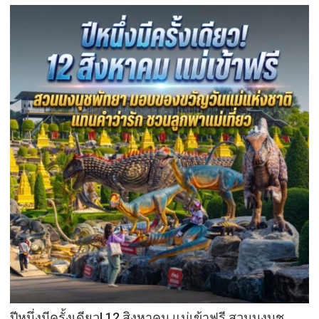
ปีหนึ่งมีครั้งเดียว! 12 สิงหาคม แม่เข้าฟรี สวนนงนุช