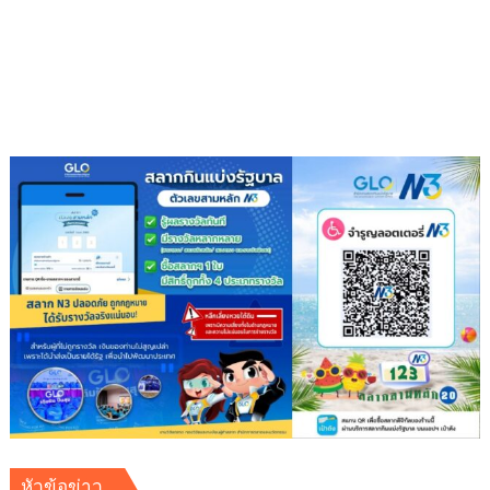
นาม
ซื้อ
ขาย
น้ำ
เพื่อ
อุตสาหกรรม
เสริม
ความ
มั่นคง
ระบบ
สาธารณูปโภค
รองรับ
การ
เติบโต
เขต
พัฒนา
พิเศษ
ภาค
ตะวัน
ออก
หัวข้อข่าว
(EEC)