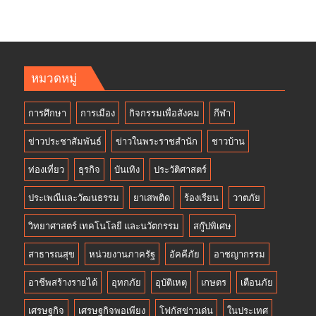
หมวดหมู่
การศึกษา
การเมือง
กิจกรรมเพื่อสังคม
กีฬา
ข่าวประชาสัมพันธ์
ข่าวในพระราชสำนัก
ชาวบ้าน
ท่องเที่ยว
ธุรกิจ
บันเทิง
ประวัติศาสตร์
ประเพณีและวัฒนธรรม
ยาเสพติด
ร้องเรียน
วาตภัย
วิทยาศาสตร์ เทคโนโลยี และนวัตกรรม
สกู๊ปพิเศษ
สาธารณสุข
หน่วยงานภาครัฐ
อัคคีภัย
อาชญากรรม
อาชีพสร้างรายได้
อุทกภัย
อุบัติเหตุ
เกษตร
เตือนภัย
เศรษฐกิจ
เศรษฐกิจพอเพียง
โฟกัสข่าวเด่น
ในประเทศ