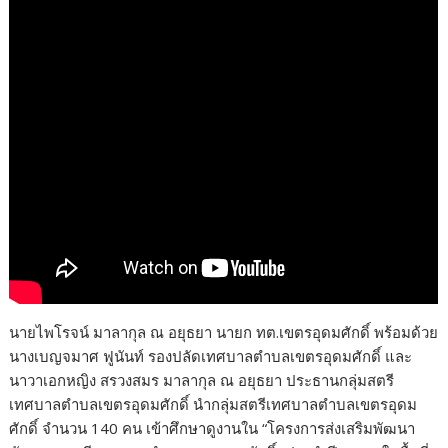
นายไพโรจน์ มาลากุล ณ อยุธยา นายก ทต.เขตรอุดมศักดิ์ พร้อมด้วย
นางเบญจมาศ ฟูนันท์ รองปลัดเทศบาลตำบลเขตรอุดมศักดิ์ และ
นาวาเอกหญิง สรวงสมร มาลากุล ณ อยุธยา ประธานกลุ่มสตรี
เทศบาลตำบลเขตรอุดมศักดิ์ นำกลุ่มสตรีเทศบาลตำบลเขตรอุดม
ศักดิ์ จำนวน 140 คน เข้าศึกษาดูงานใน “โครงการส่งเสริมพัฒนา