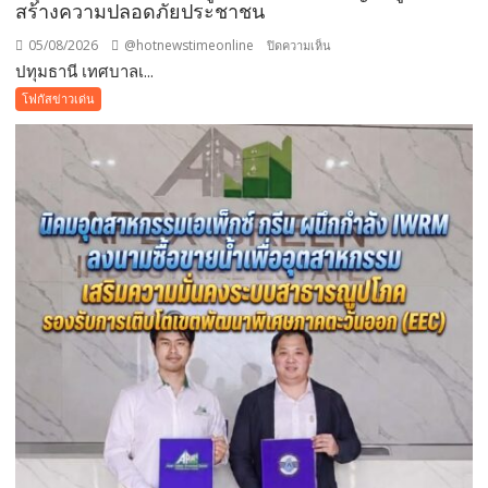
สร้างความปลอดภัยประชาชน
แม่
แห่ง
05/08/2026
@hotnewstimeonline
บน
ปิดความเห็น
ชาติ
ปทุมธานี เทศบาลเ...
ปทุมธานี
แทน
เทศบาล
โฟกัสข่าวเด่น
คำ
เมือง
ว่า
คูคต
รัก
เดิน
ชวน
หน้า
ลูก
แก้
พา
ปัญหา
แม่
ผู้
เที่ยว
เร่ร่อน
สร้าง
ความ
ปลอดภัย
ประชาชน