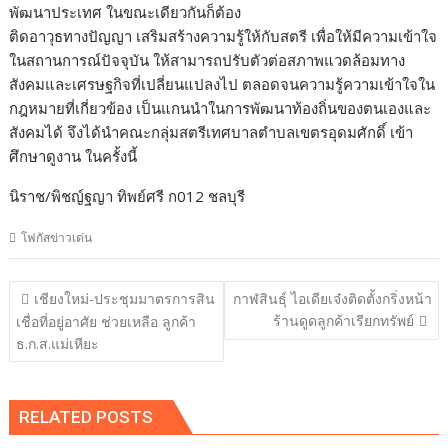
พัฒนาประเทศ ในขณะเดียวกันก็ต้อง
ติดอาวุธทางปัญญา เสริมสร้างความรู้ให้กับสตรี เพื่อให้มีความเข้าใจ
ในสถานการณ์ปัจจุบัน ให้สามารถปรับตัวต่อสภาพแวดล้อมทาง
สังคมและเศรษฐกิจที่เปลี่ยนแปลงไป ตลอดจนความรู้ความเข้าใจใน
กฎหมายที่เกี่ยวข้อง เป็นแกนนำในการพัฒนาท้องถิ่นของตนเองและ
สังคมได้ จึงได้นำคณะกลุ่มสตรีเทศบาลตำบลเขตรอุดมศักดิ์ เข้า
ศึกษาดูงาน ในครั้งนี้
นิราช/พิชญ์ฐญา ทิพย์ศรี ก012 ชลบุรี
โฟกัสข่าวเด่น
แนะแนว
เชียงใหม่-ประชุมมาตรการสิน
กาฬสินธุ์ ไอเดียเจ๋งติดตั้งกริ่งหน้า
เรื่อง
ร้านดูดลูกค้าเรียกทรัพย์
เชื่อที่อยู่อาศัย ช่วยเหลือ ลูกค้า
ธ.ก.ส.แม่เหียะ
RELATED POSTS