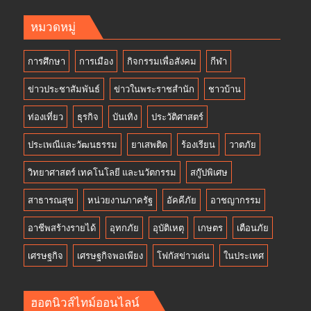
หมวดหมู่
การศึกษา
การเมือง
กิจกรรมเพื่อสังคม
กีฬา
ข่าวประชาสัมพันธ์
ข่าวในพระราชสำนัก
ชาวบ้าน
ท่องเที่ยว
ธุรกิจ
บันเทิง
ประวัติศาสตร์
ประเพณีและวัฒนธรรม
ยาเสพติด
ร้องเรียน
วาตภัย
วิทยาศาสตร์ เทคโนโลยี และนวัตกรรม
สกู๊ปพิเศษ
สาธารณสุข
หน่วยงานภาครัฐ
อัคคีภัย
อาชญากรรม
อาชีพสร้างรายได้
อุทกภัย
อุบัติเหตุ
เกษตร
เตือนภัย
เศรษฐกิจ
เศรษฐกิจพอเพียง
โฟกัสข่าวเด่น
ในประเทศ
ฮอตนิวส์ไทม์ออนไลน์