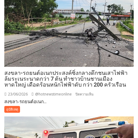
สงขลา-รถยนต์อเนกประสงค์ซิ่งกลางดึกชนเสาไฟฟ้า
ล้มระเนระนาดกว่า 7 ต้น ทำชาวบ้านชานเมือง
หาดใหญ่ เดือดร้อนหนักไฟฟ้าดับ กว่า 200 ครัวเรือน
23/06/2026
@hotnewstimeonline
บน
ปิดความเห็น
สงขลา-รถยนต์อเนก...
สงขลา-
รถยนต์
อุบัติเหตุ
อเนกประสงค์
ซิ่ง
กลาง
ดึก