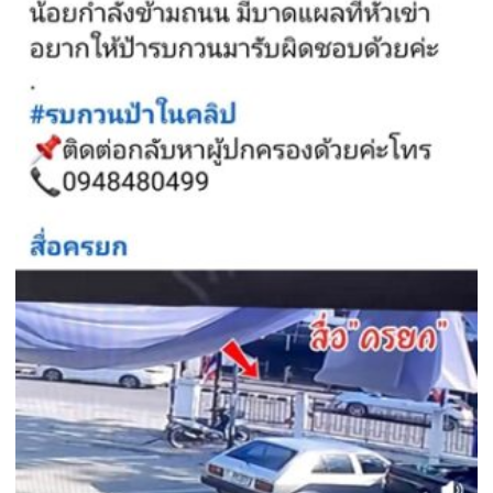
ครัว
ขา
เรือน
หัก
หวิด
ดับ