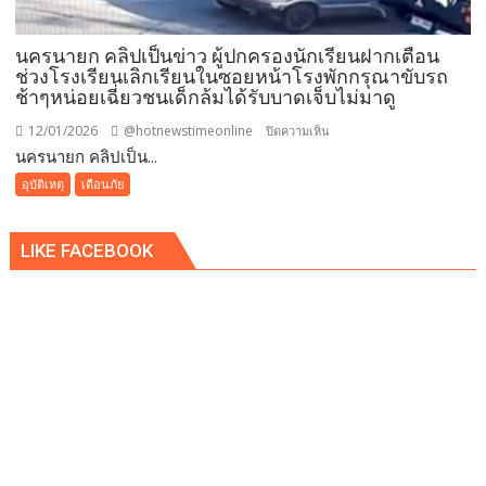
นครนายก คลิปเป็นข่าว ผู้ปกครองนักเรียนฝากเตือน
ช่วงโรงเรียนเลิกเรียนในซอยหน้าโรงพักกรุณาขับรถ
ช้าๆหน่อยเฉี่ยวชนเด็กล้มได้รับบาดเจ็บไม่มาดู
12/01/2026
@hotnewstimeonline
บน
ปิดความเห็น
นครนายก คลิปเป็น...
นครนายก
คลิป
อุบัติเหตุ
เตือนภัย
เป็น
ข่าว
LIKE FACEBOOK
ผู้
ปกครอง
นักเรียน
ฝาก
เตือน
ช่วง
โรงเรียน
เลิก
เรียน
ใน