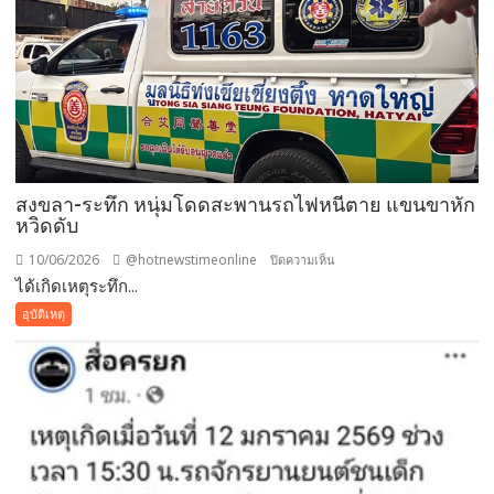
ชน
เสา
ไฟฟ้า
ล้ม
ระเนระนาด
กว่า
7
ต้น
สงขลา-ระทึก หนุ่มโดดสะพานรถไฟหนีตาย แขนขาหัก
ทำ
หวิดดับ
ชาว
บ้าน
10/06/2026
@hotnewstimeonline
บน
ปิดความเห็น
ชานเมือง
ได้เกิดเหตุระทึก...
สงขลา-
หาดใหญ่
ระทึก
อุบัติเหตุ
เดือด
หนุ่ม
ร้อน
โดด
หนัก
สะพาน
ไฟฟ้า
รถไฟ
ดับ
หนี
กว่า
ตาย
200
แขน