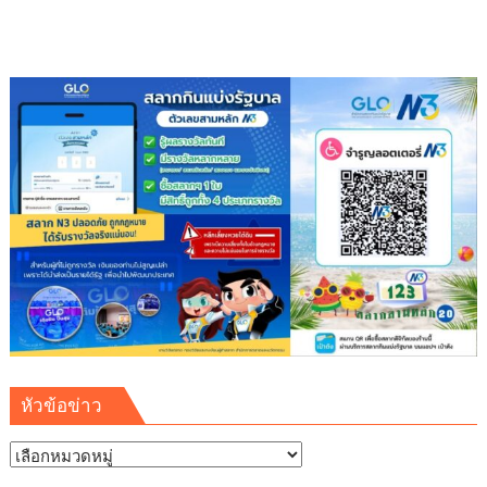
ซอย
หน้า
โรง
พัก
กรุณา
ขับ
รถ
ช้าๆ
หน่อย
เฉี่ยว
ชน
เด็ก
ล้ม
ได้
รับ
บาด
เจ็บ
หัวข้อข่าว
ไม่
มาดู
หัวข้อ
ข่าว