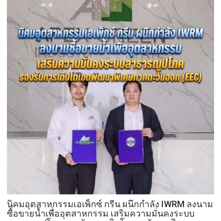
รัก
เดิน
ชวน
หน้า
ลูก
แก้
พา
ปัญหา
แม่
ผู้
เที่ยว
เร่ร่อน
สร้าง
ความ
ปลอดภัย
ประชาชน
นิคมอุตสาหกรรมเอเพ็กซ์ กรีน ผนึกกำลัง IWRM ลงนาม
ซื้อขายน้ำเพื่ออุตสาหกรรม เสริมความมั่นคงระบบ