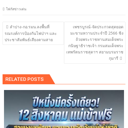
โฟกัสข่าวเด่น
แนะแนว
ลำปาง-กอ.รมน.ลงพื้นที่
เพชรบูรณ์-จัดประกวดสุดยอด
เรื่อง
มะขามหวานประจำปี 2566 ชิง
รณรงค์การป้องกันไฟป่าฯ และ
ถ้วยพระราชทานสมเด็จพระ
ประชาสัมพันธ์เสียงตามสาย
กนิษฐาธิราชเจ้า กรมสมเด็จพระ
เทพรัตนราชสุดาฯ สยามบรมราช
กุมารี
RELATED POSTS