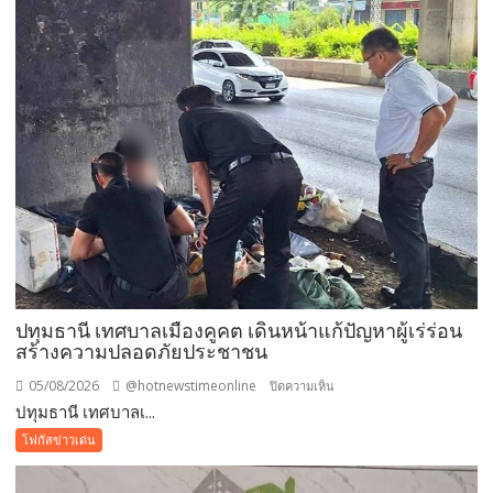
ครั้ง
เดียว!
12
สิงหาคม
แม่
เข้า
ฟรี
สวน
นงนุช
พัทยา
มอบ
ของ
ขวัญ
ปทุมธานี เทศบาลเมืองคูคต เดินหน้าแก้ปัญหาผู้เร่ร่อน
วัน
สร้างความปลอดภัยประชาชน
แม่
แห่ง
05/08/2026
@hotnewstimeonline
บน
ปิดความเห็น
ชาติ
ปทุมธานี เทศบาลเ...
ปทุมธานี
แทน
เทศบาล
โฟกัสข่าวเด่น
คำ
เมือง
ว่า
คูคต