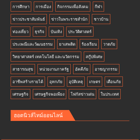
การศึกษา
การเมือง
กิจกรรมเพื่อสังคม
กีฬา
ข่าวประชาสัมพันธ์
ข่าวในพระราชสำนัก
ชาวบ้าน
ท่องเที่ยว
ธุรกิจ
บันเทิง
ประวัติศาสตร์
ประเพณีและวัฒนธรรม
ยาเสพติด
ร้องเรียน
วาตภัย
วิทยาศาสตร์ เทคโนโลยี และนวัตกรรม
สกู๊ปพิเศษ
สาธารณสุข
หน่วยงานภาครัฐ
อัคคีภัย
อาชญากรรม
อาชีพสร้างรายได้
อุทกภัย
อุบัติเหตุ
เกษตร
เตือนภัย
เศรษฐกิจ
เศรษฐกิจพอเพียง
โฟกัสข่าวเด่น
ในประเทศ
ฮอตนิวส์ไทม์ออนไลน์