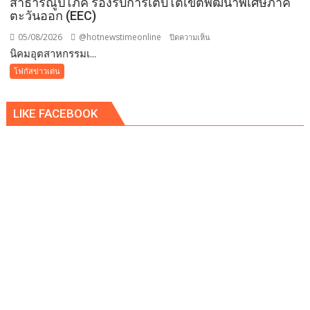
สาธารณูปโภค รองรับการเติบโตเขตพัฒนาพิเศษภาค
ตะวันออก (EEC)
05/08/2026
@hotnewstimeonline
บน
ปิดความเห็น
​นิคมอุตสาหกรรมเ...
นิคม
โฟกัสข่าวเด่น
อุตสาหกรรม
เอ
LIKE FACEBOOK
เพ็ก
ซ์
กรีน
ผนึก
กำลัง
IWRM
ลง
นาม
ซื้อ
ขาย
น้ำ
เพื่อ
อุตสาหกรรม