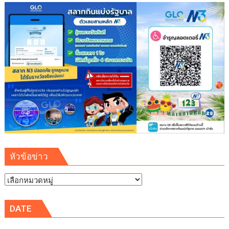
เสริม
ความ
มั่นคง
ระบบ
สาธารณูปโภค
รองรับ
การ
เติบโต
เขต
พัฒนา
พิเศษ
ภาค
ตะวัน
ออก
หัวข้อข่าว
(EEC)
หัวข้อ
ข่าว
DATE