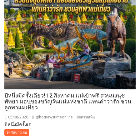
ปีหนึ่งมีครั้งเดียว! 12 สิงหาคม แม่เข้าฟรี สวนนงนุช
พัทยา มอบของขวัญวันแม่แห่งชาติ แทนคำว่ารัก ชวน
ลูกพาแม่เที่ยว
05/08/2026
@hotnewstimeonline
บน
ปิดความเห็น
ปีหนึ่งมีครั้งเด...
ปี
หนึ่ง
โฟกัสข่าวเด่น
มี