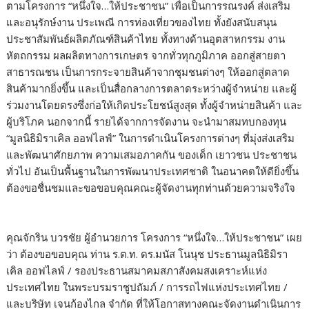
ตามโครงการ “หนึ่งใจ…ให้ประชาชน” เพื่อเป็นการรณรงค์ ส่งเสริม
และอนุรักษ์งาน ประเพณี การท่องเที่ยวของไทย ทั้งยังสนับสนุน
ประชาสัมพันธ์ผลิตภัณฑ์สินค้าไทย ทั้งทางด้านอุตสาหกรรม งาน
หัตถกรรม ผลผลิตทางการเกษตร จากทั่วทุกภูมิภาค ออกสู่สายตา
สาธารณชน เป็นการกระจายสินค้าจากชุมชนต่างๆ ให้ออกสู่ตลาด
สินค้ามากยิ่งขึ้น และเป็นสื่อกลางการตลาดระหว่างผู้จำหน่าย และผู้
ร่วมงานโดยตรงซึ่งก่อให้เกิดประโยชน์สูงสุด ทั้งผู้จำหน่ายสินค้า และ
ผู้บริโภค นอกจากนี้ รายได้จากการจัดงาน จะนำมาสมทบกองทุน
“มูลนิธิมิราเคิล ออฟไลฟ์” ในการดำเนินโครงการต่างๆ ที่มุ่งส่งเสริม
และพัฒนาศักยภาพ ความเสมอภาคกัน ของเด็ก เยาวชน ประชาชน
ทั่วไป อันเป็นพื้นฐานในการพัฒนาประเทศชาติ ในอนาคตให้ดียิ่งขึ้น
ต้องขอชื่นชมและขอขอบคุณคณะผู้จัดงานทุกท่านด้วยความจริงใจ
คุณจักริน บวรชัย ผู้อำนวยการ โครงการ “หนึ่งใจ…ให้ประชาชน” เผย
ว่า ต้องขอขอบคุณ ท่าน ร.ต.ท. ดร.มนัส โนนุช ประธานมูลนิธิมิรา
เคิล ออฟไลฟ์ / รองประธานสมาคมสภาสังคมสงเคราะห์แห่ง
ประเทศไทย ในพระบรมราชูปถัมภ์ / การรถไฟแห่งประเทศไทย /
และบริษัท เจนก้องไกล จำกัด ที่ให้โอกาสทางคณะจัดงานดำเนินการ