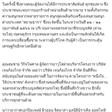
ในครั้งนี้ ซึ่งทางคณะผู้จัดงานได้มีการประชาสัมพันธ์ ทุกช่องทาง ซึ่ง
ประชาชนจะพบการออกร้านจำหน่ายสินค้ามากมาย รวมทั้งกิจกรรม
ความสนุกหลากหลายรายการ สนุกสุดเพลินกับเครื่องเล่นสวนสนุก
ต่างประเทศ “สยามธารา” ซึ่งจะจัดขึ้น ในระหว่างวันที่ ๑๒ – ๒๑
กุมภาพันธ์ ๒๕๖๖ ณ บริเวณลานจอดรถสวนวชิรเบญจทัศ (สวน
รถไฟ) เขตจตุจักร กรุงเทพมหานคร และยังเป็นการผลักดันให้เกิด
การแลกเปลี่ยนซื้อขาย ระหว่างผู้บริโภค กับผู้ค้า เป็นการกระตุ้น
เศรษฐกิจอีกทางหนึ่งด้วย
คุณสมชาย วิกิจไพศาล ผู้จัดการอาวุโสฝ่ายบริหารโครงการ บริษัท
เจนก้องไกล จำกัด เผยว่า บริษัท เจนก้องไกล จำกัด ยินดีที่จะ
สนับสนุนในส่วนของสถานที่ ในการจัดงาน ตามโครงการ “หนึ่งใจ…
ให้ประชาชน” ดังกล่าว ซึ่งส่วนของพื้นที่จัดงานจะอยู่ในส่วนของลาน
จอดรถสวนวชิรเบญจทัศ(สวนรถไฟ) ซึ่งมีพื้นที่กว้างขวาง อีกทั้ง
ประชาชนผู้ที่จะเดินทางมาชมภายในงานเรามีพื้นที่จอดรถสำหรับ
บริการทุกท่านด้วย
นาวาอากาศเอกปิยะพงษ์ ผิวอ่อน จิตอาสา มูลนิธิมิราเคิล ออฟไลฟ์