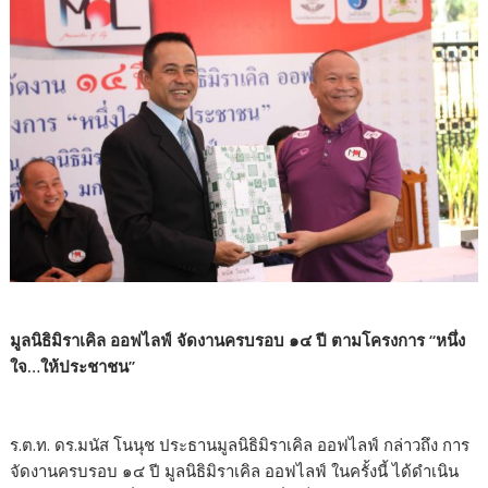
มูลนิธิมิราเคิล ออฟไลฟ์ จัดงานครบรอบ ๑๔ ปี ตามโครงการ “หนึ่ง
ใจ…ให้ประชาชน”
ร.ต.ท. ดร.มนัส โนนุช ประธานมูลนิธิมิราเคิล ออฟไลฟ์ กล่าวถึง การ
จัดงานครบรอบ ๑๔ ปี มูลนิธิมิราเคิล ออฟไลฟ์ ในครั้งนี้ ได้ดำเนิน