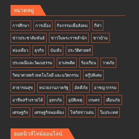
หมวดหมู่
การศึกษา
การเมือง
กิจกรรมเพื่อสังคม
กีฬา
ข่าวประชาสัมพันธ์
ข่าวในพระราชสำนัก
ชาวบ้าน
ท่องเที่ยว
ธุรกิจ
บันเทิง
ประวัติศาสตร์
ประเพณีและวัฒนธรรม
ยาเสพติด
ร้องเรียน
วาตภัย
วิทยาศาสตร์ เทคโนโลยี และนวัตกรรม
สกู๊ปพิเศษ
สาธารณสุข
หน่วยงานภาครัฐ
อัคคีภัย
อาชญากรรม
อาชีพสร้างรายได้
อุทกภัย
อุบัติเหตุ
เกษตร
เตือนภัย
เศรษฐกิจ
เศรษฐกิจพอเพียง
โฟกัสข่าวเด่น
ในประเทศ
ฮอตนิวส์ไทม์ออนไลน์