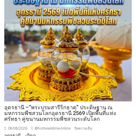
อุดรธานี –“พระบรมสารีริกธาตุ” ประดิษฐาน ณ
มหกรรมพืชสวนโลกอุดรธานี 2569 เปิดพื้นที่แห่ง
ศรัทธา คู่ขนานมหกรรมพืชสวนระดับโลก
08/08/2026
@hotnewstimeonline
บน
ปิดความเห็น
อุดรธานี – เกิดภ...
อุดรธานี