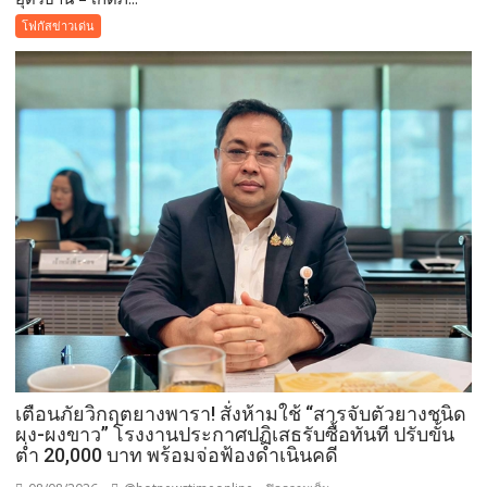
–“พระบรม
โฟกัสข่าวเด่น
สารีริกธาตุ”
ประดิษฐาน
ณ
มหกรรม
พืช
สวน
โลก
อุดรธานี
2569
เปิด
พื้นที่
แห่ง
ศรัทธา
คู่
ขนาน
มหกรรม
เตือนภัยวิกฤตยางพารา! สั่งห้ามใช้ “สารจับตัวยางชนิด
พืช
ผง-ผงขาว” โรงงานประกาศปฏิเสธรับซื้อทันที ปรับขั้น
สวน
ต่ำ 20,000 บาท พร้อมจ่อฟ้องดำเนินคดี
ระดับ