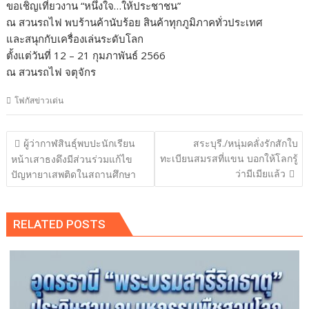
ขอเชิญเที่ยวงาน “หนึ่งใจ…ให้ประชาชน”
ณ สวนรถไฟ พบร้านค้านับร้อย สินค้าทุกภูมิภาคทั่วประเทศ
และสนุกกับเครื่องเล่นระดับโลก
ตั้งแต่วันที่ 12 – 21 กุมภาพันธ์ 2566
ณ สวนรถไฟ จตุจักร
โฟกัสข่าวเด่น
แนะแนว
ผู้ว่ากาฬสินธุ์พบปะนักเรียน
สระบุรี./หนุ่มคลั่งรักสักใบ
เรื่อง
ทะเบียนสมรสที่แขน บอกให้โลกรู้
หน้าเสาธงดึงมีส่วนร่วมแก้ไข
ว่ามีเมียแล้ว
ปัญหายาเสพติดในสถานศึกษา
RELATED POSTS