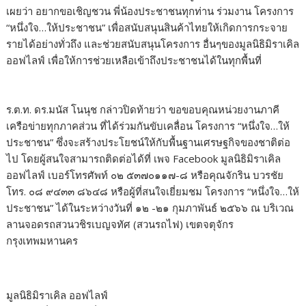
เผยว่า อยากขอเชิญชวน พี่น้องประชาชนทุกท่าน ร่วมงาน โครงการ
“หนึ่งใจ…ให้ประชาชน” เพื่อสนับสนุนสินค้าไทยให้เกิดการกระจาย
รายได้อย่างทั่วถึง และช่วยสนับสนุนโครงการ อื่นๆของมูลนิธิมิราเคิล
ออฟไลฟ์ เพื่อให้การช่วยเหลือเข้าถึงประชาชนได้ในทุกพื้นที่
ร.ต.ท. ดร.มนัส โนนุช กล่าวปิดท้ายว่า ขอขอบคุณหน่วยงานภาคี
เครือข่ายทุกภาคส่วน ที่ได้ร่วมกันขับเคลื่อน โครงการ “หนึ่งใจ…ให้
ประชาชน” ซึ่งจะสร้างประโยชน์ให้กับพื้นฐานเศรษฐกิจของชาติต่อ
ไป โดยผู้สนใจสามารถติดต่อได้ที่ เพจ Facebook มูลนิธิมิราเคิล
ออฟไลฟ์ เบอร์โทรศัพท์ ๐๒ ๕๓๗๐๑๑๗-๘ หรือคุณจักริน บวรชัย
โทร. ๐๘ ๙๔๓๓ ๘๖๔๘ หรือผู้ที่สนใจเยี่ยมชม โครงการ “หนึ่งใจ…ให้
ประชาชน” ได้ในระหว่างวันที่ ๑๒ -๒๑ กุมภาพันธ์ ๒๕๖๖ ณ บริเวณ
ลานจอดรถสวนวชิรเบญจทัศ (สวนรถไฟ) เขตจตุจักร
กรุงเทพมหานคร
มูลนิธิมิราเคิล ออฟไลฟ์