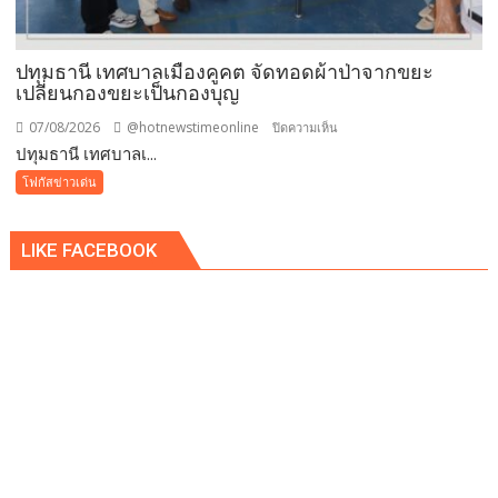
ปรับ
ขั้น
ต่ำ
ปทุมธานี เทศบาลเมืองคูคต จัดทอดผ้าป่าจากขยะ
20,000
เปลี่ยนกองขยะเป็นกองบุญ
บาท
07/08/2026
@hotnewstimeonline
บน
ปิดความเห็น
พร้อม
ปทุมธานี เทศบาลเ...
ปทุมธานี
จ่อ
เทศบาล
โฟกัสข่าวเด่น
ฟ้อง
เมือง
ดำเนิน
คูคต
คดี
LIKE FACEBOOK
จัด
ทอด
ผ้าป่า
จาก
ขยะ
เปลี่ยน
กอง
ขยะ
เป็นก
อง
บุญ