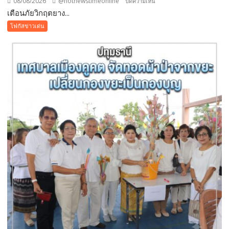
08/08/2026
@hotnewstimeonline
บน
ปิดความเห็น
โลก
เตือนภัยวิกฤตยาง...
เตือน
ภัย
โฟกัสข่าวเด่น
วิกฤต
ยางพารา!
สั่ง
ห้าม
ใช้
“สาร
จับ
ตัว
ยาง
ชนิด
ผง-
ผงขาว”
โรงงาน
ประกาศ
ปฏิเสธ
รับ
ซื้อ
ทันที