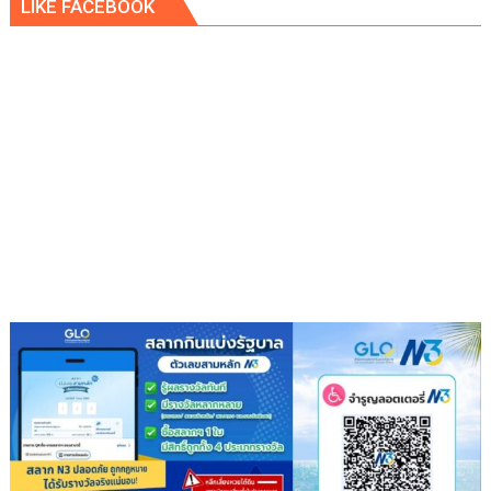
LIKE FACEBOOK
เพ็ก
ซ์
กรีน
ผนึก
กำลัง
IWRM
ลง
นาม
ซื้อ
ขาย
น้ำ
เพื่อ
อุตสาหกรรม
เสริม
ความ
มั่นคง
ระบบ
สาธารณูปโภค
รองรับ
การ
เติบโต