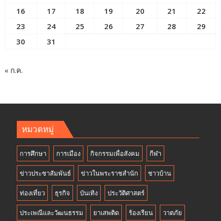
16
17
18
19
20
21
22
23
24
25
26
27
28
29
30
31
« ก.ค.
หมวดหมู่
การศึกษา
การเมือง
กิจกรรมเพื่อสังคม
กีฬา
ข่าวประชาสัมพันธ์
ข่าวในพระราชสำนัก
ชาวบ้าน
ท่องเที่ยว
ธุรกิจ
บันเทิง
ประวัติศาสตร์
ประเพณีและวัฒนธรรม
ยาเสพติด
ร้องเรียน
วาตภัย