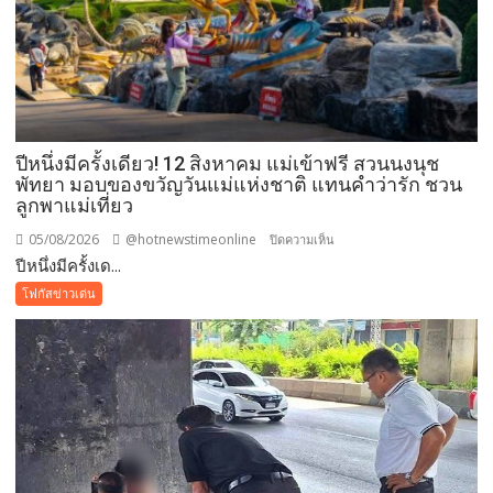
ปีหนึ่งมีครั้งเดียว! 12 สิงหาคม แม่เข้าฟรี สวนนงนุช
พัทยา มอบของขวัญวันแม่แห่งชาติ แทนคำว่ารัก ชวน
ลูกพาแม่เที่ยว
05/08/2026
@hotnewstimeonline
บน
ปิดความเห็น
ปีหนึ่งมีครั้งเด...
ปี
หนึ่ง
โฟกัสข่าวเด่น
มี
ครั้ง
เดียว!
12
สิงหาคม
แม่
เข้า
ฟรี