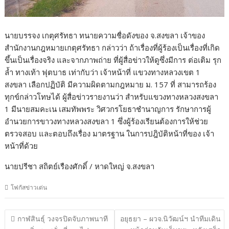
นายบรรจง เกตุศรัทธา ทนายความชื่อดังของ จ.สงขลา เจ้าของ
สำนักงานกฎหมายเกตุศรัทธา กล่าวว่า ถ้าเรื่องที่ผู้ร้องเป็นเรื่องที่เกิด
ขึ้นเป็นเรื่องจริง และจากภาพถ่าย ที่ผู้สื่อข่าวให้ดูซึ่งมีการ ต่อเติม รุก
ล้ำ ทางเท้า ฟุตบาธ เท่ากับว่า เจ้าหน้าที่ แขวงทางหลวงเขต 1
สงขลา เลือกปฏิบัติ มีความผิดตามกฎหมาย ม. 157 ที่ สามารถร้อง
ทุกข์กล่าวโทษได้ ผู้สื่อข่าวรายงานว่า สำหรับแขวงทางหลวงสงขลา
1 มีนายสมคะเน เสมทัพพระ วิศวกรโยธาชำนาญการ รักษาการผู้
อำนวยการขาวงทางหลวงสงขลา 1 ซึ่งผู้ร้องเรียนต้องการให้ช่วย
ตรวจสอบ และตอบถึงเรื่อง มาตรฐาน ในการปฎิบัติหน้าที่ของ เจ้า
หน้าที่ด้วย
นายปรีชา สถิตย์เรืองศักดิ์ / หาดใหญ่ จ.สงขลา
โฟกัสข่าวเด่น
แนะแนว
กาฬสินธุ์ วงจรปิดจับภาพนาที
อยุธยา – ผวจ.นิวัฒน์ฯ นำทีมเดิน