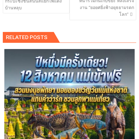
เรื่อง
หน้าร่วมกันเก็บขยะ หลังเสร็จ
กระบะซิ่งชนสนั่นสี่แยกไฟแดง
งาน “ยอยศยิ่งฟ้าอยุธยามรดก
บ้านหลุบ
โลก”
RELATED POSTS