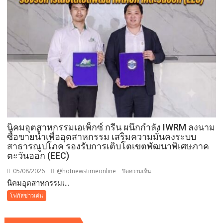
ความ
ปลอดภัย
ประชาชน
นิคมอุตสาหกรรมเอเพ็กซ์ กรีน ผนึกกำลัง IWRM ลงนาม
ซื้อขายน้ำเพื่ออุตสาหกรรม เสริมความมั่นคงระบบ
สาธารณูปโภค รองรับการเติบโตเขตพัฒนาพิเศษภาค
ตะวันออก (EEC)
05/08/2026
@hotnewstimeonline
บน
ปิดความเห็น
​นิคมอุตสาหกรรมเ...
นิคม
โฟกัสข่าวเด่น
อุตสาหกรรม
เอ