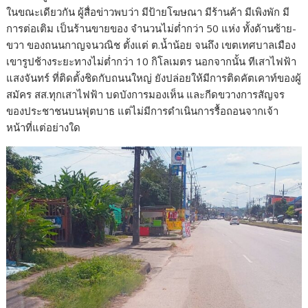
ในขณะเดียวกัน ผู้สื่อข่าวพบว่า มีป้ายโฆษณา มีร้านค้า มีเพิงพัก มี
การต่อเติม เป็นร้านขายของ จำนวนไม่ต่ำกว่า 50 แห่ง ทั้งด้านซ้าย-
ขวา ของถนนกาญจนวณิช ตั้งแต่ ต.น้ำน้อย จนถึง เขตเทศบาลเมือง
เขารูปช้างระยะทางไม่ต่ำกว่า 10 กิโลเมตร นอกจากนั้น ทีเสาไฟฟ้า
แสงจันทร์ ที่ติดตั้งชิดกับถนนใหญ่ ยังปล่อยให้มีการติดคัตเคาท์ของผู้
สมัคร สส.ทุกเสาไฟฟ้า บดบังการมองเห็น และกีดขวางการสัญจร
ของประชาชนบนฟุตบาธ แต่ไม่มีการดำเนินการรื้อถอนจากเจ้า
หน้าที่แต่อย่างใด