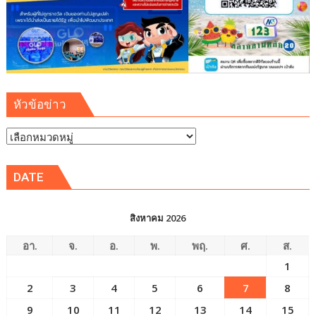
เขต
พัฒนา
พิเศษ
ภาค
ตะวัน
ออก
หัวข้อข่าว
(EEC)
หัวข้อ
ข่าว
DATE
สิงหาคม 2026
อา.
จ.
อ.
พ.
พฤ.
ศ.
ส.
1
2
3
4
5
6
7
8
9
10
11
12
13
14
15