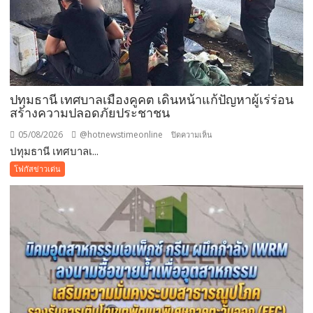
สวน
นงนุช
พัทยา
มอบ
ของ
ขวัญ
ปทุมธานี เทศบาลเมืองคูคต เดินหน้าแก้ปัญหาผู้เร่ร่อน
วัน
สร้างความปลอดภัยประชาชน
แม่
แห่ง
05/08/2026
@hotnewstimeonline
บน
ปิดความเห็น
ชาติ
ปทุมธานี เทศบาลเ...
ปทุมธานี
แทน
เทศบาล
โฟกัสข่าวเด่น
คำ
เมือง
ว่า
คูคต
รัก
เดิน
ชวน
หน้า
ลูก
แก้
พา
ปัญหา
แม่
ผู้
เที่ยว
เร่ร่อน
สร้าง