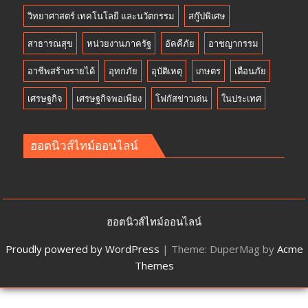
วิทยาศาสตร์ เทคโนโลยี และนวัตกรรม
สกู๊ปพิเศษ
สาธารณสุข
หน่วยงานภาครัฐ
อัคคีภัย
อาชญากรรม
อาชีพสร้างรายได้
อุทกภัย
อุบัติเหตุ
เกษตร
เตือนภัย
เศรษฐกิจ
เศรษฐกิจพอเพียง
โฟกัสข่าวเด่น
ในประเทศ
ฮอตนิวส์ไทม์ออนไลน์
ฮอตนิวส์ไทม์ออนไลน์
Proudly powered by WordPress
|
Theme: DuperMag by
Acme
Themes