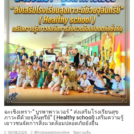
หา
วัน
รพี“
อุดมคติ
นัก
กฎหมาย
ภาย
ใต้
วิกฤติ
ศรัทธา
ฉะเชิงเทรา-​“ บูรพาพาวเวอร์ ” ส่งเสริมโรงเรียนสุข
ภาวะดีด้วยจุลินทรีย์” ( Healthy school) เสริมความรู้
เยาวชนจัดการสิ่งแวดล้อมปลอดภัยยั่งยืน
06/08/2026
@hotnewstimeonline
บน
ปิดความเห็น