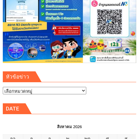
ความ
รู้
เยาวชน
จัดการ
สิ่ง
แวดล้อม
ปลอดภัย
ยั่งยืน
หัวข้อข่าว
หัวข้อ
ข่าว
DATE
สิงหาคม 2026
อา.
จ.
อ.
พ.
พฤ.
ศ.
ส.