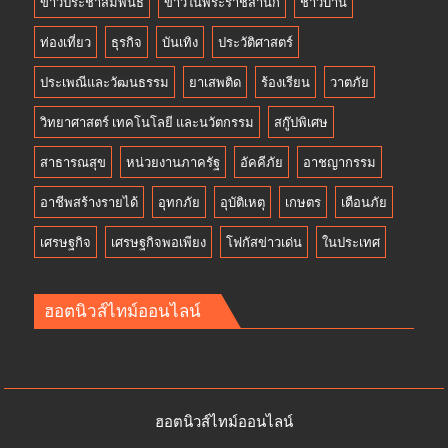
ข่าวประชาสัมพันธ์
ข่าวในพระราชสำนัก
ชาวบ้าน
ท่องเที่ยว
ธุรกิจ
บันเทิง
ประวัติศาสตร์
ประเพณีและวัฒนธรรม
ยาเสพติด
ร้องเรียน
วาตภัย
วิทยาศาสตร์ เทคโนโลยี และนวัตกรรม
สกู๊ปพิเศษ
สาธารณสุข
หน่วยงานภาครัฐ
อัคคีภัย
อาชญากรรม
อาชีพสร้างรายได้
อุทกภัย
อุบัติเหตุ
เกษตร
เตือนภัย
เศรษฐกิจ
เศรษฐกิจพอเพียง
โฟกัสข่าวเด่น
ในประเทศ
ฮอตนิวส์ไทม์ออนไลน์
ฮอตนิวส์ไทม์ออนไลน์