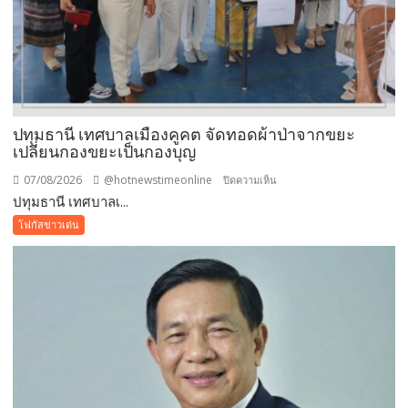
ปทุมธานี เทศบาลเมืองคูคต จัดทอดผ้าป่าจากขยะ
เปลี่ยนกองขยะเป็นกองบุญ
07/08/2026
@hotnewstimeonline
บน
ปิดความเห็น
ปทุมธานี เทศบาลเ...
ปทุมธานี
เทศบาล
โฟกัสข่าวเด่น
เมือง
คูคต
จัด
ทอด
ผ้าป่า
จาก
ขยะ
เปลี่ยน
กอง