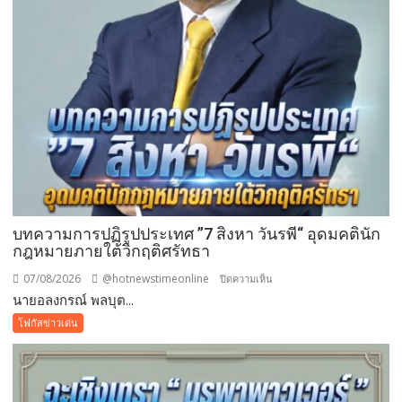
ขยะ
เป็นก
อง
บุญ
บทความการปฏิรูปประเทศ ”7 สิงหา วันรพี“ อุดมคตินัก
กฎหมายภายใต้วิกฤติศรัทธา
07/08/2026
@hotnewstimeonline
บน
ปิดความเห็น
นายอลงกรณ์ พลบุต...
บทความ
การ
โฟกัสข่าวเด่น
ปฏิรูป
ประเทศ
”7
สิง