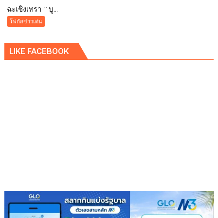
ฉะเชิงเทรา-​“ บู...
ฉะเชิงเทรา-​
“
โฟกัสข่าวเด่น
บูร
พา
LIKE FACEBOOK
พา
ว
เวอร์
”
ส่ง
เสริม
โรงเรียน
สุข
ภาวะ
ดี
ด้วย
จุลินทรีย์”
(
Healthy
school)
เสริม