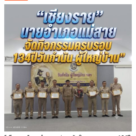
ลงพื้น
ที่
คลอง
ทด
ตา
พวง
รับ
ฟัง
ปัญหา
ผัก
ตบ
ชวา
และ
วัชพืช
ขวาง
ทาง
น้ำ
พร้อม
ประสาน
แนวทาง
แก้ไข