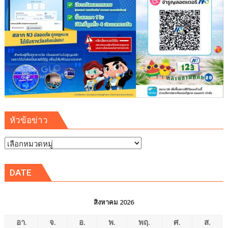
หัวข้อข่าว
หัวข้อ
ข่าว
DATE
สิงหาคม 2026
อา.
จ.
อ.
พ.
พฤ.
ศ.
ส.