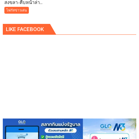
สงขลา-คืบหน้าล่า...
สงขลา-
คืบ
โฟกัสข่าวเด่น
หน้า
ล่าสุด
LIKE FACEBOOK
เบื้อง
ต้นทาง
โรงเรียน
ญว.
ได้
ปิด
ประตู
ทั้งหมด