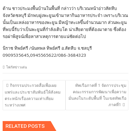
ด้าน ชาวประมงพื้นบ้านในพื้นที่ กล่าวว่า บริเวณหน้าอ่าวสัตหีบ
จังหวัดชลบุรี มักพบฝูงพะยูนเข้ามาหากินอาหารประจำ เพราะบริเวณ
นั้นเป็นแหล่งอาหารของพะยูน มีหญ้าทะเลขึ้นจำนวนมาก ส่วนพะยูน
ที่พบนี้รับว่าเป็นพะยูนที่กำลังเติบโต น่าเสียดายที่ต้องมาตาย ซึ่งต้อง
รอผ่าพิสูจน์เพื่อหาสาเหตุการตายแน่ชัดต่อไป
นิราช ทิพย์ศรี /นันทพล ทิพย์ศรี อ.สัตหีบ จ.ชลบุรี
0909535645,0945565622/086-3684323
โฟกัสข่าวเด่น
แนะแนว
กิจกรรมประกวดสื่อเพื่อเผย
ทัพเรือภาคที่ 1 จัดการประชุม
เรื่อง
คณะกรรมการพัฒนาเพื่อความ
แพร่และประชาสัมพันธ์ให้สังคม
มั่นคงในระดับพื้นที่ ในเขตทัพเรือ
ตระหนักเรื่องความเท่าเทียม
ภาคที่1
ระหว่างเพศ
RELATED POSTS