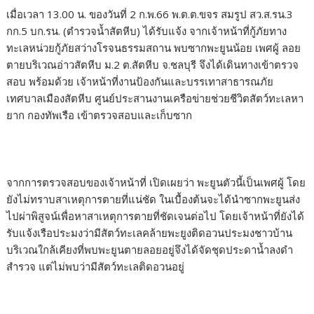
เมื่อเวลา 13.00 น. ของวันที่ 2 ก.พ.66 พ.ต.ต.ขจร สมรูป สว.ส.รน.3
กก.5 บก.รน. (ตำรวจน้ำสัตหีบ) ได้รับแจ้ง จากเจ้าหน้าที่กู้ภัยทาง
ทะเลหน่วยกู้ภัยสว่างโรจนธรรมสถาน พบซากพะยูนน้อย เพศผู้ ลอย
ตายบริเวณอ่าวสัตหีบ ม.2 ต.สัตหีบ จ.ชลบุรี จึงได้เดินทางเข้าตรวจ
สอบ พร้อมด้วย เจ้าหน้าที่งานป้องกันและบรรเทาสาธารณภัย
เทศบาลเมืองสัตหีบ ศูนย์ประสานงานเครือข่ายช่วยชีวิตสัตว์ทะเลหา
ยาก กองทัพเรือ เข้าตรวจสอบและเก็บซาก
จากการตรวจสอบของเจ้าหน้าที่ เปิดเผยว่า พะยูนตัวนี้เป็นเพศผู้ โดย
ยังไม่ทราบสาเหตุการตายที่แน่ชัด ในเบื้องต้นจะได้นำซากพะยูนส่ง
ไปผ่าพิสูจน์เพื่อหาสาเหตุการตายที่ชัดเจนต่อไป โดยเจ้าหน้าที่ยังได้
รับแจ้งเรือประมงว่ามีสัตว์ทะเลคล้ายพะยูงติดอวนประมงชาวบ้าน
บริเวณใกล้เคียงที่พบพะยูนตายลอยอยู่จึงได้จัดชุดประดาน้ำลงดำ
สำรวจ แต่ไม่พบว่ามีสัตว์ทะเลติดอวนอยู่