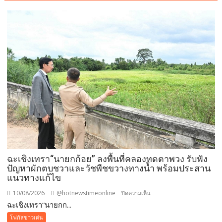
ฉะเชิงเทรา“นายกก้อย” ลงพื้นที่คลองทดตาพวง รับฟัง
ปัญหาผักตบชวาและวัชพืชขวางทางน้ำ พร้อมประสาน
แนวทางแก้ไข
10/08/2026
@hotnewstimeonline
บน
ปิดความเห็น
ฉะเชิงเทรา“นายกก...
ฉะเชิงเทรา“นายก
ก้อย”
โฟกัสข่าวเด่น