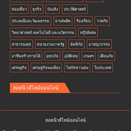
ท่องเที่ยว
ธุรกิจ
บันเทิง
ประวัติศาสตร์
ประเพณีและวัฒนธรรม
ยาเสพติด
ร้องเรียน
วาตภัย
วิทยาศาสตร์ เทคโนโลยี และนวัตกรรม
สกู๊ปพิเศษ
สาธารณสุข
หน่วยงานภาครัฐ
อัคคีภัย
อาชญากรรม
อาชีพสร้างรายได้
อุทกภัย
อุบัติเหตุ
เกษตร
เตือนภัย
เศรษฐกิจ
เศรษฐกิจพอเพียง
โฟกัสข่าวเด่น
ในประเทศ
ฮอตนิวส์ไทม์ออนไลน์
ฮอตนิวส์ไทม์ออนไลน์