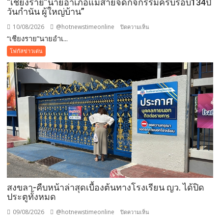
“เชียงราย”นายอำเภอแม่สายจัดกิจกรรมครบรอบ134ปี
วันกำนัน ผู้ใหญ่บ้าน”
10/08/2026
@hotnewstimeonline
บน
ปิดความเห็น
“เชียงราย”นายอำเ...
“เชียงราย”นาย
อำเภอ
โฟกัสข่าวเด่น
แม่สาย
จัด
กิจกรรม
ครบ
รอบ134ปี
วัน
กำนัน
ผู้ใหญ่
บ้าน”
สงขลา-คืบหน้าล่าสุดเบื้องต้นทางโรงเรียน ญว. ได้ปิด
ประตูทั้งหมด
09/08/2026
@hotnewstimeonline
บน
ปิดความเห็น