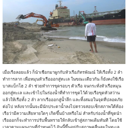
เมื่อเรือลอยแล้ว ก็นำเชือกมาผูกกับหัวเรือภัทรพัณณ์ ให้เรือทั้ง 2 ลำ
ทำการลาก เพื่อหมุนหัวเรือออกสู่ทะเล ในขณะเดียวกัน ก็ยังคงใช้เรือ
บาสแบ็กโฮ 2 ลำ ช่วยทำการขุดรอบๆ ตัวเรือ จนกระทั่งหัวเรือหมุน
ออกสู่ทะเล และเข้าไปในร่องน้ำที่ทำการขุดไว้ด้วยเรือขุดหัวสว่าน
แล้วให้เรือทั้ง 2 ลำ ลากเรือออกสู่น้ำลึก และทิ้งสมอในจุดที่ปลอดภัย
ต่อไป หลังจากนั้นจะมีนักประดาน้ำลงไปตรวจสอบเช็กสภาพใต้ท้อง
เรือว่ามีความเสียหายใดๆ เกิดขึ้นบ้างหรือไม่ สำหรับร่องน้ำที่ขุดนำ
เรือออกก็จะทำการปรับพื้นทรายให้กลับเข้าสู่สภาพเดิมทันที โดยใช้
เวลาตามแผนงานที่กำหนดไว้ อันนี้ขึ้นอยู่กับสภาพคลื่นลมในทะเล