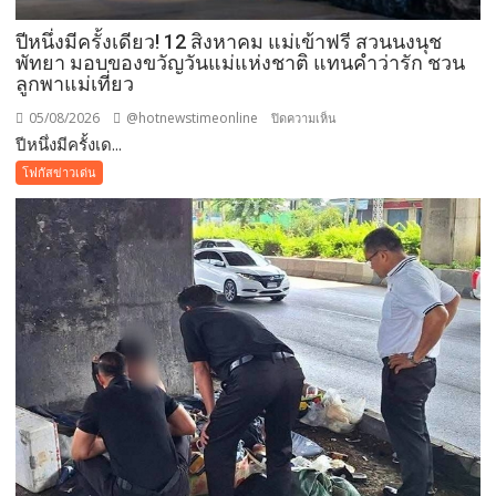
รู้
เยาวชน
ปีหนึ่งมีครั้งเดียว! 12 สิงหาคม แม่เข้าฟรี สวนนงนุช
จัดการ
พัทยา มอบของขวัญวันแม่แห่งชาติ แทนคำว่ารัก ชวน
ลูกพาแม่เที่ยว
สิ่ง
แวดล้อม
05/08/2026
@hotnewstimeonline
บน
ปิดความเห็น
ปลอดภัย
ปีหนึ่งมีครั้งเด...
ปี
ยั่งยืน
หนึ่ง
โฟกัสข่าวเด่น
มี
ครั้ง
เดียว!
12
สิงหาคม
แม่
เข้า
ฟรี
สวน
นงนุช
พัทยา
มอบ
ของ