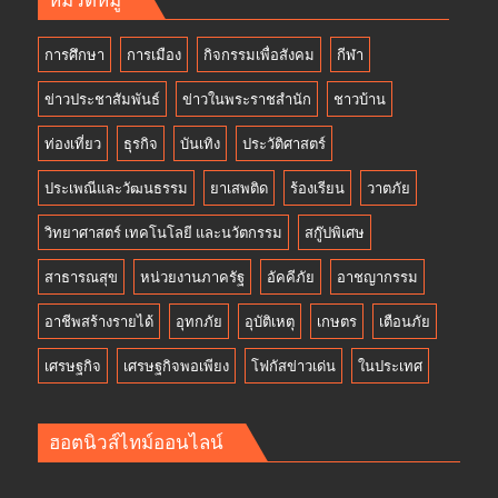
หมวดหมู่
การศึกษา
การเมือง
กิจกรรมเพื่อสังคม
กีฬา
ข่าวประชาสัมพันธ์
ข่าวในพระราชสำนัก
ชาวบ้าน
ท่องเที่ยว
ธุรกิจ
บันเทิง
ประวัติศาสตร์
ประเพณีและวัฒนธรรม
ยาเสพติด
ร้องเรียน
วาตภัย
วิทยาศาสตร์ เทคโนโลยี และนวัตกรรม
สกู๊ปพิเศษ
สาธารณสุข
หน่วยงานภาครัฐ
อัคคีภัย
อาชญากรรม
อาชีพสร้างรายได้
อุทกภัย
อุบัติเหตุ
เกษตร
เตือนภัย
เศรษฐกิจ
เศรษฐกิจพอเพียง
โฟกัสข่าวเด่น
ในประเทศ
ฮอตนิวส์ไทม์ออนไลน์