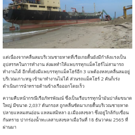
แต่เนื่องจากคลื่นลมบริเวณชายหาดที่เรือเกยตื้นยังมีกำลังแรงเป็น
อุปสรรคในการทำงาน ส่งผลทำให้แพบรรทุกแม็คโฮร์ไม่สามารถ
ทำงานได้ อีกทั้งยังมีแพบรรทุกแม็คโฮร์อีก 3 แพต้องหลบคลื่นลมอยู่
บริเวณเกาะหนู เข้ามาทำงานไม่ได้ ส่วนรถแม็คโฮร์ 2 คันก็เร่ง
ดำเนินการนำทรายด้านข้างเรือออกโดยเร็ว
ความคืบหน้ากรณีเรือภัทรพัณณ์ ซึ่งเป็นเรือบรรทุกน้ำมันปาล์มขนาด
ใหญ่ มีขนาด 2,037 ตันกรอส ถูกคลื่นซัดมาเกยตื้นบริเวณชายหาด
ปลายแหลมสนอ่อน แหลมสมิหลา อ.เมืองสงขลา ซึ่งอยู่ใกล้กับเขื่อน
กันทราย ปากร่องน้ำทะเลสาบสงขลาเมื่อวันที่ 18 ธันวาคม 2565 ที่
ผ่านมา