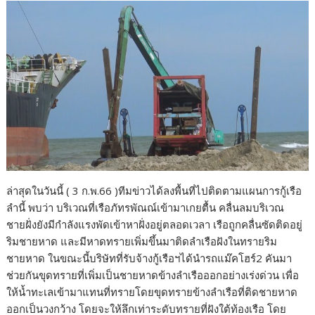
ล่าสุดในวันนี้ ( 3 ก.พ.66 )ทีมข่าวได้ลงพื้นที่ไปติดตามแผนการกู้เรือ
ลำนี้ พบว่า บริเวณที่เรือภัทรพัณณ์เข้ามาเกยตื้น คลื่นลมบริเวณ
ชายฝั่งยังมีกำลังแรงพัดเข้าหาฝั่งอยู่ตลอดเวลา เรือถูกคลื่นซัดติดอยู่
ริมชายหาด และมีหาดทรายเพิ่มขึ้นมาติดลำเรือฝังในทรายริม
ชายหาด ในขณะนี้บริษัทที่รับจ้างกู้เรือฯได้นำรถแม๊คโฮร์2 คันมา
ช่วยกันขุดทรายที่เพิ่มเป็นชายหาดข้างลำเรือออกอย่างเร่งด่วน เพื่อ
ให้น้ำทะเลเข้ามาแทนที่ทรายโดยขุดทรายข้างลำเรือที่ติดชายหาด
ออกเป็นวงกว้าง โดยจะให้ลึกเท่าระดับทรายที่ฝังใต้ท้องเรือ โดย