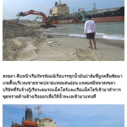
สงขลา-คืบหน้าเรือภัทรพัณณ์เรือบรรทุกน้ำมันปาล์มที่ถูกคลื่นซัดมา
เกยตื้นบริเวณชายหาดปลายแหลมสนอ่อน แหลมสมิหลาสงขลา
บริษัทที่รับจ้างกู้เรือระดมรถแม็คโฮร์และเรือแม็คโฮร์เข้ามาทำการ
ขุดทรายด้านข้างเรือออกเพื่อให้น้ำทะเลเข้ามาแทนที่