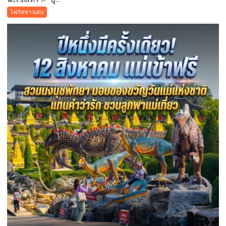
“
โฟกัสข่าวเด่น
บูร
พา
พา
ว
เวอร์
”
ส่ง
เสริม
โรงเรียน
สุข
ภาวะ
ดี
ด้วย
จุลินทรีย์”
(
Healthy
school)
เสริม
ความ