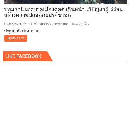
ขวัญ
ปทุมธานี เทศบาลเมืองคูคต เดินหน้าแก้ปัญหาผู้เร่ร่อน
วัน
สร้างความปลอดภัยประชาชน
แม่
แห่ง
05/08/2026
@hotnewstimeonline
บน
ปิดความเห็น
ชาติ
ปทุมธานี เทศบาลเ...
ปทุมธานี
แทน
เทศบาล
โฟกัสข่าวเด่น
คำ
เมือง
ว่า
คูคต
รัก
LIKE FACEBOOK
เดิน
ชวน
หน้า
ลูก
แก้
พา
ปัญหา
แม่
ผู้
เที่ยว
เร่ร่อน
สร้าง
ความ
ปลอดภัย
ประชาชน