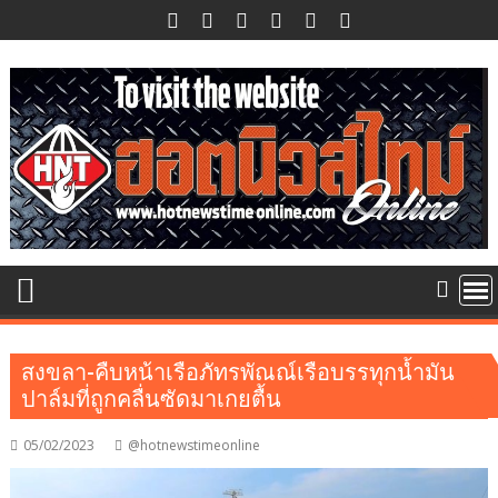
Skip
to
content
สงขลา-คืบหน้าเรือภัทรพัณณ์เรือบรรทุกน้ำมัน
ปาล์มที่ถูกคลื่นซัดมาเกยตื้น
05/02/2023
@hotnewstimeonline