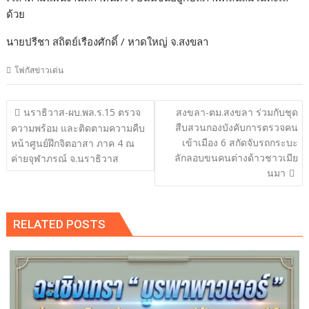
ด้วย
นายปรีชา สถิตย์เรืองศักดิ์ / หาดใหญ่ จ.สงขลา
โฟกัสข่าวเด่น
แนะแนว
นราธิวาส-ผบ.พล.ร.15 ตรวจ
สงขลา-ตม.สงขลา ร่วมกับชุด
เรื่อง
สืบสวนกองบังคับการตรวจคน
ความพร้อม และติดตามความคืบ
เข้าเมือง 6 สกัดจับรถกระบะ
หน้าศูนย์ฝึกจิตอาสา ภาค 4 ณ
ลักลอบขนคนต่างด้าวชาวเมีย
ค่ายจุฬาภรณ์ จ.นราธิวาส
นมา
RELATED POSTS