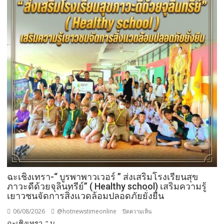
ฉะเชิงเทรา-​“ บูรพาพาวเวอร์ ” ส่งเสริมโรงเรียนสุข
ภาวะดีด้วยจุลินทรีย์” ( Healthy school) เสริมความรู้
เยาวชนจัดการสิ่งแวดล้อมปลอดภัยยั่งยืน
06/08/2026
@hotnewstimeonline
บน
ปิดความเห็น
ฉะเชิงเทรา-​“ บู...
ฉะเชิงเทรา-​