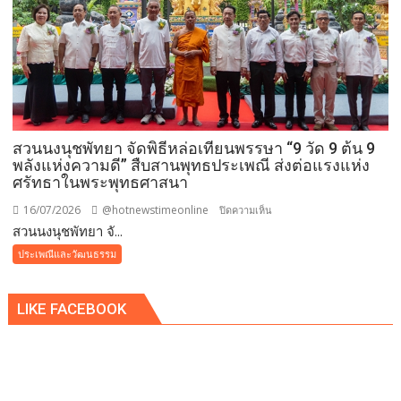
สม
ธัมม์
มงคล
แบบ
ล้าน
นา
ถวาย
สวนนงนุชพัทยา จัดพิธีหล่อเทียนพรรษา “9 วัด 9 ต้น 9
พระ
พลังแห่งความดี” สืบสานพุทธประเพณี ส่งต่อแรงแห่ง
ราช
ศรัทธาในพระพุทธศาสนา
กุศล
และ
16/07/2026
@hotnewstimeonline
บน
ปิดความเห็น
ถวาย
สวนนงนุชพัทยา จั...
สวน
พระพร
นงนุช
ประเพณีและวัฒนธรรม
ชัยมงคล
พัทยา
แด่
จัด
พระบาท
LIKE FACEBOOK
พิธี
สมเด็จ
หล่อ
พระเจ้าอยู่หัว
เทียน
เนื่อง
พรรษา
ใน
“9