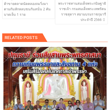
พระราชทานสมเด็จพระกนิษฐาธิ
ค้าขายตลาดนัดคลองถมวิ่งมา
ราชเจ้า กรมสมเด็จพระเทพรัตน
ตามกันหักหลบชนกันสนั่น 2 คัน
ราชสุดาฯ สยามบรมราชกุมารี
บาดเจ็บ 1 ราย
ประจำปี 2566
RELATED POSTS