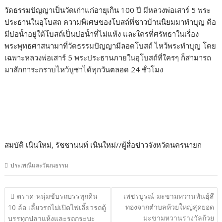
วัดธรรมปัญญาเป็นวัดเก่าแก่อายุเกิน 100 ปี มีหลวงพ่อเสาร์ 5 พระ
ประธานในอุโบสถ ความพิเศษของโบสถ์ที่ชาวบ้านนิยมมาทำบุญ คือ
มีบ่อน้ำอยู่ใต้โบสถ์เป็นบ่อน้ำที่ไม่แห้ง และใครที่ศรัทธาในเรื่อง
พระพุทธศาสนามาที่วัดธรรมปัญญามีลอดโบสถ์ ไหว้พระทำบุญ โดย
เฉพาะหลวงพ่อเสาร์ 5 พระประธานภายในอุโบสถ์ที่ใครๆ ก็สามารถ
มาสักการะกราบไหว้บูชาได้ทุกวันตลอด 24 ชั่วโมง
สมบัติ เนินใหม่, รัชชานนท์ เนินใหม่//ผู้สื่อข่าวจังหวัดนครนายก
ประเพณีและวัฒนธรรม
แนะแนว
ตราด-หนุ่มขับรถบรรทุกดิน
เพชรบูรณ์-มะขามหวานพันธุ์สี
เรื่อง
ทองจากตำบลห้วยใหญ่สุดยอด
10 ล้อ เลี้ยวรถไม่เปิดไฟเลี้ยวรถตู้
มะขามหวานรางวัลถ้วย
บรรทุกปลาแห้งและรถกระบะ