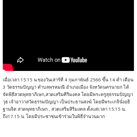
เมื่อเวลา 15.15 น.ของวันเสาร์ที่ 4 กุมภาพันธ์ 2566 ขึ้น 14 ค่ำ เดือน
3 วัดธรรมปัญญา ตำบลพรหมณี อำเภอเมือง จังหวัดนครนายก ได้
จัดพิธีสวดพุทธาภิเษก,สวดเสริมศิริมงคล โดยมีพระครูสุธรรมปัญญา
วุธ เจ้าอาวาสวัดธรรมปัญญา เป็นประธานสงฆ์ โดยมีพระเกจินั่งอธิ
ฐานจิต สวดพุทธาภิเษก , สวดเสริมสิริมงคล ตั้งแต่เวลา 15.15 น.
ถึง17.15 น. โดยมีประชาชนเข้าร่วมในพิธีจำนวนมาก