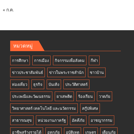
« ก.ค.
หมวดหมู่
การศึกษา
การเมือง
กิจกรรมเพื่อสังคม
กีฬา
ข่าวประชาสัมพันธ์
ข่าวในพระราชสำนัก
ชาวบ้าน
ท่องเที่ยว
ธุรกิจ
บันเทิง
ประวัติศาสตร์
ประเพณีและวัฒนธรรม
ยาเสพติด
ร้องเรียน
วาตภัย
วิทยาศาสตร์ เทคโนโลยี และนวัตกรรม
สกู๊ปพิเศษ
สาธารณสุข
หน่วยงานภาครัฐ
อัคคีภัย
อาชญากรรม
อาชีพสร้างรายได้
อุทกภัย
อุบัติเหตุ
เกษตร
เตือนภัย