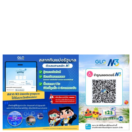
โอกาส
วัด
วัน
9
เฉลิม
ต้น
พระชนมพรรษา
9
พลัง
แห่ง
ความ
ดี”
สืบสาน
พุทธ
ประเพณี
ส่ง
ต่อ
แรง
แห่ง
ศรัทธา
ใน
พระพุทธ
ศาสนา