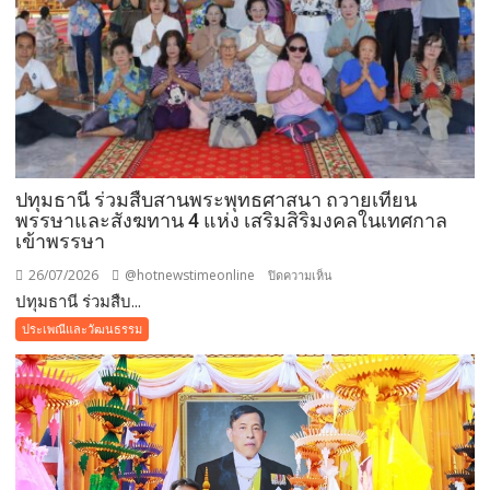
ปทุมธานี ร่วมสืบสานพระพุทธศาสนา ถวายเทียน
พรรษาและสังฆทาน 4 แห่ง เสริมสิริมงคลในเทศกาล
เข้าพรรษา
26/07/2026
@hotnewstimeonline
บน
ปิดความเห็น
ปทุมธานี ร่วมสืบ...
ปทุมธานี ร่วม
สืบสาน
ประเพณีและวัฒนธรรม
พระพุทธ
ศาสนา
ถวาย
เทียน
พรรษา
และ