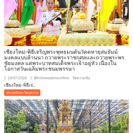
สังฆทาน
4
แห่ง
เสริม
สิริ
มงคล
ใน
เทศกาล
เชียงใหม่-พิธีเจริญพระพุทธมนต์นวัคคหายุสมธัมม์
เข้า
มงคลแบบล้านนา ถวายพระราชกุศลและถวายพระพร
พรรษา
ชัยมงคล แด่พระบาทสมเด็จพระเจ้าอยู่หัว เนื่องใน
โอกาสวันเฉลิมพระชนมพรรษา
20/07/2026
@hotnewstimeonline
บน
ปิดความเห็น
เชียงใหม่-พิธีเจ...
เชียงใหม่-
พิธี
ประเพณีและวัฒนธรรม
เจริญ
พระพุทธ
มนต์
นวัค
คหา
ยุ