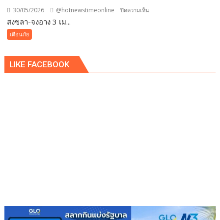
30/05/2026
@hotnewstimeonline
บน
ปิดความเห็น
สงขลา-จงอาง 3 เม...
สงขลา-
จงอาง
เตือนภัย
3
เมตร
LIKE FACEBOOK
เศษ
โผล่
กอ
ไผ่
ชาวสวน
ไม่
กล้า
กรีด
ยาง