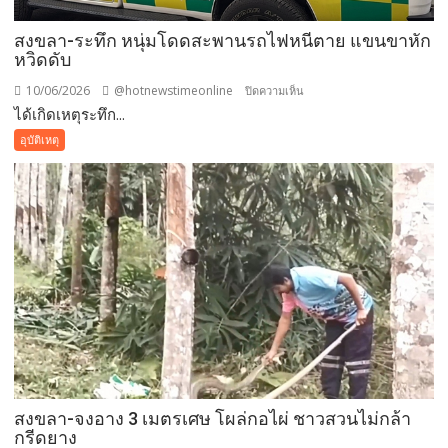
ต้น
สงขลา-ระทึก หนุ่มโดดสะพานรถไฟหนีตาย แขนขาหัก
ทำ
หวิดดับ
ชาว
บ้าน
10/06/2026
@hotnewstimeonline
บน
ปิดความเห็น
ชานเมือง
ได้เกิดเหตุระทึก...
สงขลา-
หาดใหญ่
ระทึก
อุบัติเหตุ
เดือด
หนุ่ม
ร้อน
โดด
หนัก
สะพาน
ไฟฟ้า
รถไฟ
ดับ
หนี
กว่า
ตาย
200
แขน
ครัว
ขา
เรือน
หัก
หวิด
ดับ
สงขลา-จงอาง 3 เมตรเศษ โผล่กอไผ่ ชาวสวนไม่กล้า
กรีดยาง