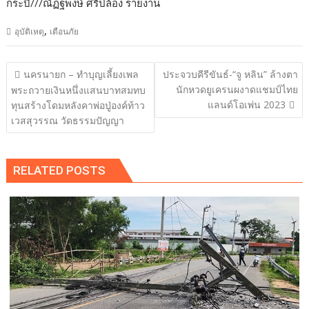
กระบี่///ณัฏฐพงษ์ ศรีปล้อง รายงาน
,
อุบัติเหตุ
เตือนภัย
แนะแนว
นครนายก – ทำบุญเลี้ยงเพล
ประจวบคีรีขันธ์-“จู หลิน” ล้างตา
เรื่อง
นักหวดยูเครนผงาดแชมป์ไทย
พระถวายเงินหนึ่งแสนบาทสมทบ
แลนด์โอเพ่น 2023
ทุนสร้างโดมหลังคาพ่อปู่องค์ท้าว
เวสสุวรรณ วัดธรรมปัญญา
RELATED POSTS