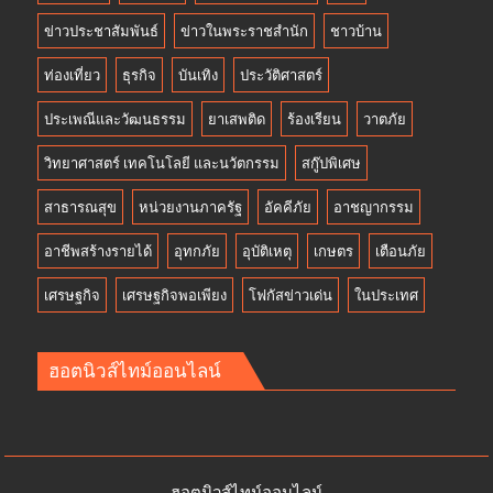
ข่าวประชาสัมพันธ์
ข่าวในพระราชสำนัก
ชาวบ้าน
ท่องเที่ยว
ธุรกิจ
บันเทิง
ประวัติศาสตร์
ประเพณีและวัฒนธรรม
ยาเสพติด
ร้องเรียน
วาตภัย
วิทยาศาสตร์ เทคโนโลยี และนวัตกรรม
สกู๊ปพิเศษ
สาธารณสุข
หน่วยงานภาครัฐ
อัคคีภัย
อาชญากรรม
อาชีพสร้างรายได้
อุทกภัย
อุบัติเหตุ
เกษตร
เตือนภัย
เศรษฐกิจ
เศรษฐกิจพอเพียง
โฟกัสข่าวเด่น
ในประเทศ
ฮอตนิวส์ไทม์ออนไลน์
ฮอตนิวส์ไทม์ออนไลน์