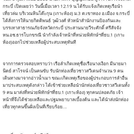
กระบี่ เปิดเผยว่า วันนี้เมื่อเวลา 12.19 น.ได้รับแจ้งเกิดเหตุเรือนำ
เที่ยวล่ม บริเวณหินโต๊ะกุน (เกาะห้อง) ม.3 ต.เขาทอง อ.เมือง จ.กระบี่
ได้สั่งการให้นายกิตติพนธ์ วุฒิวงศ์ หัวหน้าสำนักงานป้องกันและ
บรรเทาสาธารณภัยจังหวัดกระบี่ ประสานนายวีระศักดิ์ ศรีสัจจัง
หน.อช.ธารโบกขรณี นำกำลังเจ้าหน้าที่หน่วยพิทักษ์ฯที่ธบ.1 (เกาะ
ห้อง)ออกไปช่วยเหลือผู้ประสบเหตุทันที
จากการตรวจสอบทราบว่า เรือลำเกิดเหตุชื่อเรือนางเงือก มีนายมา
นิตย์ สาโรจน์ เป็นคนขับ รับนักท่องเที่ยวชาวสวีเดนจำนวน 9 คน
เดินทางมาจากอ่าวน้ำเมา ขณะเกิดเหตุเรือของผู้ประกอบการลำอื่น
มาประสบเหตุดังกล่าว ได้เข้าช่วยเหลือนำนักท่องเที่ยวชาวสวีเดนทั้ง
9 คน มาส่งที่หน่วยพิทักษ์ฯที่ธบ.1 (เกาะห้อง) ทุกคนปลอดภัย เจ้า
หน้าที่จึงได้ช่วยเหลือและปฐมพยาบาลเบี้องต้น และได้นำส่งนักท่อง
เที่ยวทุกคนขึ้นฝั่งเป็นที่เรียบร้อย….