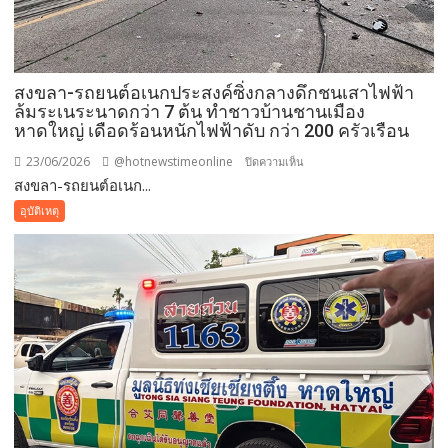
สงขลา-รถยนต์อเนกประสงค์ซิ่งกลางดึกชนเสาไฟฟ้า
ล้มระเนระนาดกว่า 7 ต้น ทำชาวบ้านชานเมือง
หาดใหญ่ เดือดร้อนหนักไฟฟ้าดับ กว่า 200 ครัวเรือน
23/06/2026
@hotnewstimeonline
บน
ปิดความเห็น
สงขลา-รถยนต์อเนก...
สงขลา-
รถยนต์
อุบัติเหตุ
อเนกประสงค์
ซิ่ง
กลาง
ดึก
ชน
เสา
ไฟฟ้า
ล้ม
ระเนระนาด
กว่า
7