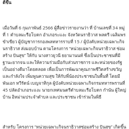
ดีขึ้น
เมื่อวันที่ 6 กุมภาพันธ์ 2566 ผู้สื่อข่าวรายงานว่า ที่ บ้านเลขที่ 34 หมู่
ที่ 1 ตำบลมะรือโบตก อำเภอระแงะ จังหวัดนราธิวาส พลตรี เฉลิมพร
ขำเขียว ผู้บัญชาการกองพลทหารราบที่ 15 / ผู้บังคับหน่วยเฉพาะกิจ
นราธิวาส ส่งมอบบ้าน ตามโครงการ “หน่วยเฉพาะกิจนราธิวาส ซ่อม
สร้าง ปันสุข” ให้กับ นางสาวยุวนี ธยามานนท์ ซึ่งเป็นประชาชนที่มี
ฐานะยากจน และให้ความร่วมมือกับส่วนราชการ และหน่วยของรัฐ
เป็นอย่างดีมาโดยตลอด เพื่อเป็นการพัฒนาคุณภาพชีวิตสร้างขวัญ
และกำลังใจ เพิ่มพูนความสุข ให้กับพี่น้องประชาชนในพื้นที่ โดยมี
พันเอก ทวีรัตน์ เบญจาทิกุล ผู้บังคับหน่วยเฉพาะกิจกรมทหารพรานที่
45 ปลัดอำเภอระแงะ นายกเทศมนตรีตำบลมะรือโบตก กำนัน ผู้ใหญ่
บ้าน อิหม่ามประจำตำบล และประชาชน เข้าร่วมในพิธี
สำหรับ โครงการ “หน่วยเฉพาะกิจนราธิวาสซ่อมสร้าง ปันสุข” เกิดขึ้น