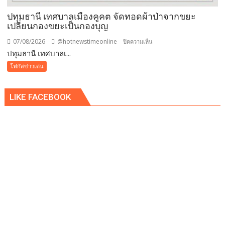
ขั้น
ต่ำ
ปทุมธานี เทศบาลเมืองคูคต จัดทอดผ้าป่าจากขยะ
20,000
เปลี่ยนกองขยะเป็นกองบุญ
บาท
07/08/2026
@hotnewstimeonline
บน
ปิดความเห็น
พร้อม
ปทุมธานี เทศบาลเ...
ปทุมธานี
จ่อ
เทศบาล
โฟกัสข่าวเด่น
ฟ้อง
เมือง
ดำเนิน
คูคต
คดี
LIKE FACEBOOK
จัด
ทอด
ผ้าป่า
จาก
ขยะ
เปลี่ยน
กอง
ขยะ
เป็นก
อง
บุญ