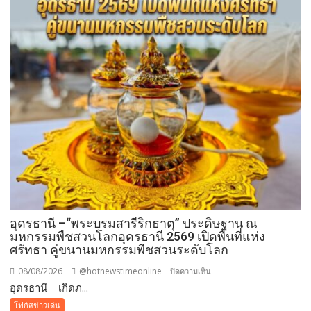
อุดรธานี –“พระบรมสารีริกธาตุ” ประดิษฐาน ณ
มหกรรมพืชสวนโลกอุดรธานี 2569 เปิดพื้นที่แห่ง
ศรัทธา คู่ขนานมหกรรมพืชสวนระดับโลก
08/08/2026
@hotnewstimeonline
บน
ปิดความเห็น
อุดรธานี – เกิดภ...
อุดรธานี
–“พระบรม
โฟกัสข่าวเด่น