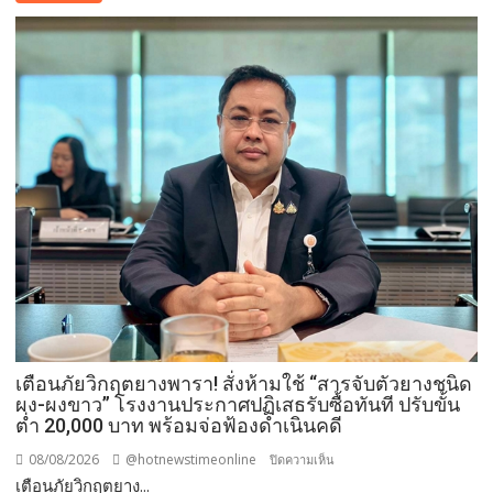
สารีริกธาตุ”
ประดิษฐาน
ณ
มหกรรม
พืช
สวน
โลก
อุดรธานี
2569
เปิด
พื้นที่
แห่ง
ศรัทธา
คู่
ขนาน
มหกรรม
เตือนภัยวิกฤตยางพารา! สั่งห้ามใช้ “สารจับตัวยางชนิด
พืช
ผง-ผงขาว” โรงงานประกาศปฏิเสธรับซื้อทันที ปรับขั้น
สวน
ต่ำ 20,000 บาท พร้อมจ่อฟ้องดำเนินคดี
ระดับ
08/08/2026
@hotnewstimeonline
บน
ปิดความเห็น
โลก
เตือนภัยวิกฤตยาง...
เตือน