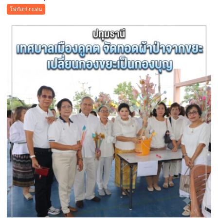
ภัย
โฟกัสข่าวเด่น
วิกฤต
ยางพารา!
สั่ง
ห้าม
ใช้
“สาร
จับ
ตัว
ยาง
ชนิด
ผง-
ผงขาว”
โรงงาน
ประกาศ
ปฏิเสธ
รับ
ซื้อ
ทันที
ปรับ