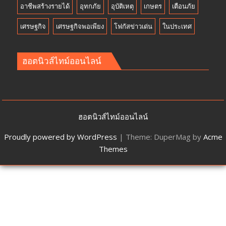
อาชีพสร้างรายได้
อุทกภัย
อุบัติเหตุ
เกษตร
เตือนภัย
เศรษฐกิจ
เศรษฐกิจพอเพียง
โฟกัสข่าวเด่น
ในประเทศ
ฮอตนิวส์ไทม์ออนไลน์
ฮอตนิวส์ไทม์ออนไลน์
Proudly powered by WordPress
|
Theme: DuperMag by
Acme
Themes