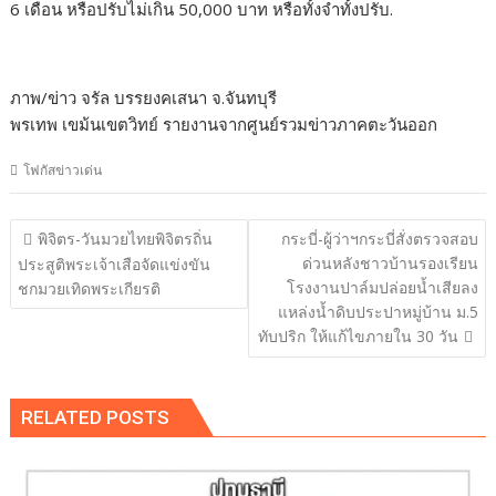
6 เดือน หรือปรับไม่เกิน 50,000 บาท หรือทั้งจำทั้งปรับ.
ภาพ/ข่าว จรัล บรรยงคเสนา จ.จันทบุรี
พรเทพ เขม้นเขตวิทย์ รายงานจากศูนย์รวมข่าวภาคตะวันออก
โฟกัสข่าวเด่น
แนะแนว
พิจิตร-วันมวยไทยพิจิตรถิ่น
กระบี่-ผู้ว่าฯกระบี่สั่งตรวจสอบ
เรื่อง
ด่วนหลังชาวบ้านรองเรียน
ประสูติพระเจ้าเสือจัดแข่งขัน
โรงงานปาล์มปล่อยน้ำเสียลง
ชกมวยเทิดพระเกียรติ
แหล่งน้ำดิบประปาหมู่บ้าน ม.5
ทับปริก ให้แก้ไขภายใน 30 วัน
RELATED POSTS