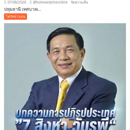
07/08/2026
@hotnewstimeonline
บน
ปิดความเห็น
ปทุมธานี เทศบาลเ...
ปทุมธานี
เทศบาล
โฟกัสข่าวเด่น
เมือง
คูคต
จัด
ทอด
ผ้าป่า
จาก
ขยะ
เปลี่ยน
กอง
ขยะ
เป็นก
อง
บุญ