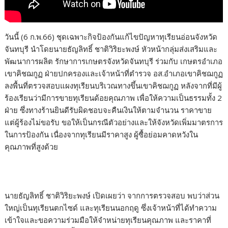
วันนี้ (6 ก.พ.66) ชุดเฉพาะกิจป้องกันแก้ไขปัญหาทุเรียนอ่อนจังหวัด
จันทบุรี นำโดยนายธัญลิทธิ์ ชาติวิริยะพงษ์ หัวหน้ากลุ่มส่งเสริมและ
พัฒนาการผลิต รักษาการเกษตรจังหวัดจันทบุรี ร่วมกับ เกษตรอำเภอ
เขาคิชฌกูฏ ฝ่ายปกครองและเจ้าหน้าที่ตำรวจ อส.อำเภอเขาคิชฌกูฏ
ลงพื้นที่ตรวจสอบแผงทุเรียนบริเวณทางขึ้นเขาคิชฌกูฏ หลังจากที่มีผู้
ร้องเรียนว่ามีการขายทุเรียนด้อยคุณภาพ เพื่อให้ความเป็นธรรมทั้ง 2
ฝ่าย ซึ่งทางร้านยินดีรับผิดชอบจะคืนเงินให้ตามจำนวน ราคาขาย
แต่ผู้ร้องไม่ขอรับ ขอให้เป็นกรณีตัวอย่างและให้จังหวัดเพิ่มมาตรการ
ในการป้องกัน เนื่องจากทุเรียนมีราคาสูง ผู้ซื้อย่อมคาดหวังใน
คุณภาพที่สูงด้วย
นายธัญลิทธิ์ ชาติวิริยะพงษ์ เปิดเผยว่า จากการตรวจสอบ พบว่าส่วน
ใหญ่เป็นทุเรียนตกไซด์ และทุเรียนนอกฤดู ซึ่งเจ้าหน้าที่ได้ทำความ
เข้าใจและขอความร่วมมือให้จำหน่ายทุเรียนคุณภาพ และราคาที่