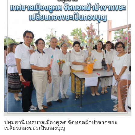
ปทุมธานี เทศบาลเมืองคูคต จัดทอดผ้าป่าจากขยะ
เปลี่ยนกองขยะเป็นกองบุญ