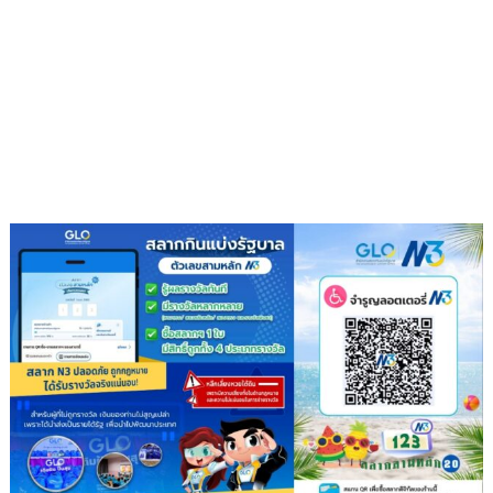
ส่ง
เสริม
โรงเรียน
สุข
ภาวะ
ดี
ด้วย
จุลินทรีย์”
(
Healthy
school)
เสริม
ความ
รู้
เยาวชน
จัดการ
สิ่ง
แวดล้อม
ปลอดภัย
ยั่งยืน