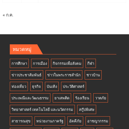
« ก.ค.
หมวดหมู่
การศึกษา
การเมือง
กิจกรรมเพื่อสังคม
กีฬา
ข่าวประชาสัมพันธ์
ข่าวในพระราชสำนัก
ชาวบ้าน
ท่องเที่ยว
ธุรกิจ
บันเทิง
ประวัติศาสตร์
ประเพณีและวัฒนธรรม
ยาเสพติด
ร้องเรียน
วาตภัย
วิทยาศาสตร์ เทคโนโลยี และนวัตกรรม
สกู๊ปพิเศษ
สาธารณสุข
หน่วยงานภาครัฐ
อัคคีภัย
อาชญากรรม