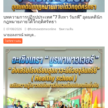
บทความการปฏิรูปประเทศ ”7 สิงหา วันรพี“ อุดมคตินัก
กฎหมายภายใต้วิกฤติศรัทธา
07/08/2026
@hotnewstimeonline
บน
ปิดความเห็น
นายอลงกรณ์ พลบุต...
บทความ
การ
โฟกัสข่าวเด่น
ปฏิรูป
ประเทศ
”7
สิง
หา
วัน
รพี“
อุดมคติ
นัก
กฎหมาย
ภาย
ใต้