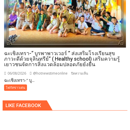
วิกฤติ
ศรัทธา
ฉะเชิงเทรา-​“ บูรพาพาวเวอร์ ” ส่งเสริมโรงเรียนสุข
ภาวะดีด้วยจุลินทรีย์” ( Healthy school) เสริมความรู้
เยาวชนจัดการสิ่งแวดล้อมปลอดภัยยั่งยืน
06/08/2026
@hotnewstimeonline
บน
ปิดความเห็น
ฉะเชิงเทรา-​“ บู...
ฉะเชิงเทรา-​
“
โฟกัสข่าวเด่น
บูร
พา
LIKE FACEBOOK
พา
ว
เวอร์
”