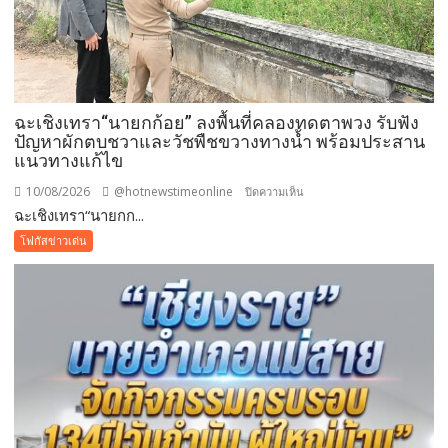
ฉะเชิงเทรา“นายกก้อย” ลงพื้นที่คลองทดตาพวง รับฟัง
ปัญหาผักตบชวาและวัชพืชขวางทางน้ำ พร้อมประสาน
แนวทางแก้ไข
10/08/2026
@hotnewstimeonline
บน
ปิดความเห็น
ฉะเชิงเทรา“นายกก...
ฉะเชิงเทรา“นายก
ก้อย”
โฟกัสข่าวเด่น
ลงพื้น
ที่
คลอง
ทด
ตา
พวง
รับ
ฟัง
ปัญหา