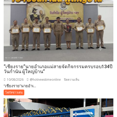
ผัก
ตบ
ชวา
และ
วัชพืช
ขวาง
ทาง
น้ำ
พร้อม
ประสาน
แนวทาง
แก้ไข
“เชียงราย”นายอำเภอแม่สายจัดกิจกรรมครบรอบ134ปี
วันกำนัน ผู้ใหญ่บ้าน”
10/08/2026
@hotnewstimeonline
บน
ปิดความเห็น
“เชียงราย”นายอำเ...
“เชียงราย”นาย
อำเภอ
โฟกัสข่าวเด่น
แม่สาย
จัด
กิจกรรม
ครบ