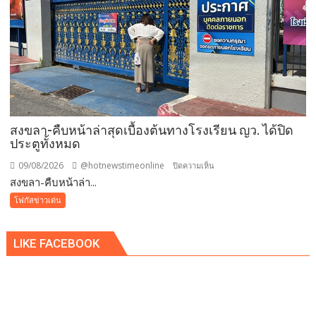
รอบ134ปี
วัน
กำนัน
ผู้ใหญ่
บ้าน”
สงขลา-คืบหน้าล่าสุดเบื้องต้นทางโรงเรียน ญว. ได้ปิด
ประตูทั้งหมด
09/08/2026
@hotnewstimeonline
บน
ปิดความเห็น
สงขลา-คืบหน้าล่า...
สงขลา-
คืบ
โฟกัสข่าวเด่น
หน้า
ล่าสุด
LIKE FACEBOOK
เบื้อง
ต้นทาง
โรงเรียน
ญว.
ได้