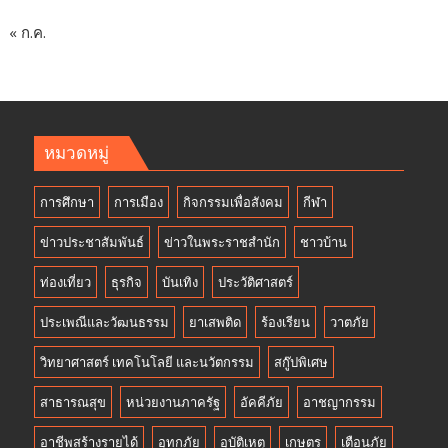
« ก.ค.
หมวดหมู่
การศึกษา
การเมือง
กิจกรรมเพื่อสังคม
กีฬา
ข่าวประชาสัมพันธ์
ข่าวในพระราชสำนัก
ชาวบ้าน
ท่องเที่ยว
ธุรกิจ
บันเทิง
ประวัติศาสตร์
ประเพณีและวัฒนธรรม
ยาเสพติด
ร้องเรียน
วาตภัย
วิทยาศาสตร์ เทคโนโลยี และนวัตกรรม
สกู๊ปพิเศษ
สาธารณสุข
หน่วยงานภาครัฐ
อัคคีภัย
อาชญากรรม
อาชีพสร้างรายได้
อุทกภัย
อุบัติเหตุ
เกษตร
เตือนภัย