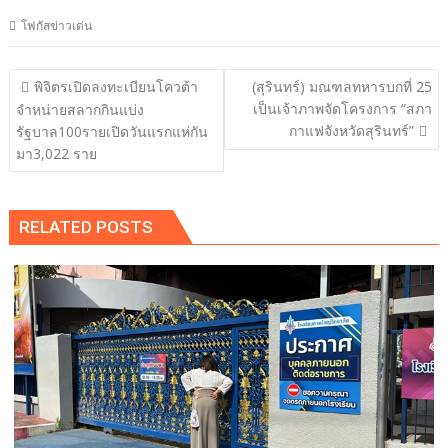
โฟกัสข่าวเด่น
แนะแนว
พิจิตรเปิดลงทะเบียนโควต้า
(สุรินทร์) มณฑลทหารบกที่ 25
เรื่อง
เป็นเจ้าภาพจัดโครงการ “สภา
จำหน่ายสลากกินแบ่ง
กาแฟจังหวัดสุรินทร์”
รัฐบาล100รายเปิดวันแรกแห่กัน
มา3,022 ราย
RELATED POSTS