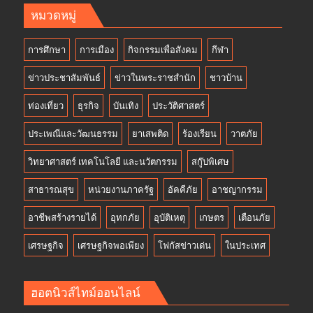
หมวดหมู่
การศึกษา
การเมือง
กิจกรรมเพื่อสังคม
กีฬา
ข่าวประชาสัมพันธ์
ข่าวในพระราชสำนัก
ชาวบ้าน
ท่องเที่ยว
ธุรกิจ
บันเทิง
ประวัติศาสตร์
ประเพณีและวัฒนธรรม
ยาเสพติด
ร้องเรียน
วาตภัย
วิทยาศาสตร์ เทคโนโลยี และนวัตกรรม
สกู๊ปพิเศษ
สาธารณสุข
หน่วยงานภาครัฐ
อัคคีภัย
อาชญากรรม
อาชีพสร้างรายได้
อุทกภัย
อุบัติเหตุ
เกษตร
เตือนภัย
เศรษฐกิจ
เศรษฐกิจพอเพียง
โฟกัสข่าวเด่น
ในประเทศ
ฮอตนิวส์ไทม์ออนไลน์