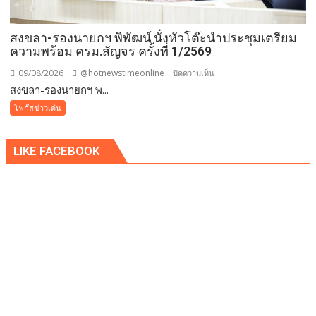
กว่า
๕๐๐
สงขลา-รองนายกฯ พิพัฒน์ นั่งหัวโต๊ะนำประชุมเตรียม
คน
ความพร้อม ครม.สัญจร ครั้งที่ 1/2569
ต้าน
ยา
09/08/2026
@hotnewstimeonline
บน
ปิดความเห็น
เสพ
สงขลา-รองนายกฯ พ...
สงขลา-
ติด
รอง
โฟกัสข่าวเด่น
นา
ยกฯ
LIKE FACEBOOK
พิพัฒน์
นั่ง
หัว
โต๊ะ
นำ
ประชุม
เตรียม
ความ
พร้อม
ครม.สัญจร
ครั้ง