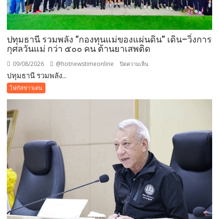
ปทุมธานี รวมพลัง “กองทุนแม่ของแผ่นดิน” เดิน–วิ่งการ
กุศลวันแม่ กว่า ๕๐๐ คน ต้านยาเสพติด
09/08/2026
@hotnewstimeonline
บน
ปิดความเห็น
ปทุมธานี รวมพลัง...
ปทุมธานี
รวม
โฟกัสข่าวเด่น
พลัง
“กองทุน
แม่
ของ
แผ่น
ดิน”
เดิน–
วิ่ง
การ
กุศล
วัน
แม่