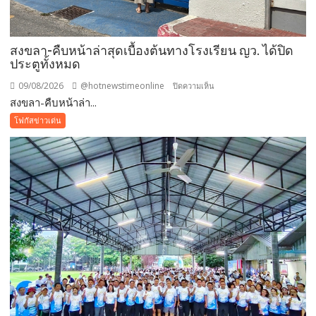
สงขลา-คืบหน้าล่าสุดเบื้องต้นทางโรงเรียน ญว. ได้ปิด
ประตูทั้งหมด
09/08/2026
@hotnewstimeonline
บน
ปิดความเห็น
สงขลา-คืบหน้าล่า...
สงขลา-
คืบ
โฟกัสข่าวเด่น
หน้า
ล่าสุด
เบื้อง
ต้นทาง
โรงเรียน
ญว.
ได้
ปิด
ประตู
ทั้งหมด