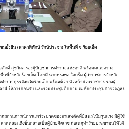
ยั้งยืน (นาคาพิทักษ์ รักษ์ประชา) ในพื้นที่ จ.ร้อยเอ็ด
ต่อศักดิ์ สุขวิมล รองผู้บัญชาการตำรวจแห่งชาติ พร้อมคณะตรวจ
้นที่จังหวัดร้อยเอ็ด โดยมี นายทรงพล ใจกริ่ม ผู้ว่าราชการจังหวัด
การตำรวจภูธรจังหวัดร้อยเอ็ด พร้อมด้วย หัวหน้าส่วนราชการ รองผู้
้าสถานี ให้การต้อนรับ และร่วมประชุมติดตาม ณ ห้องประชุมตำรวจภูธร
า จากสถานการณ์การแพร่ระบาดของยาเสพติดที่มีแนวโน้มรุนแรง มีผู้ใช้
าทหลอนถึงขั้นกลายเป็นผู้ป่วยจิตเวช ก่อเหตุทำร้ายประชาชนให้ได้