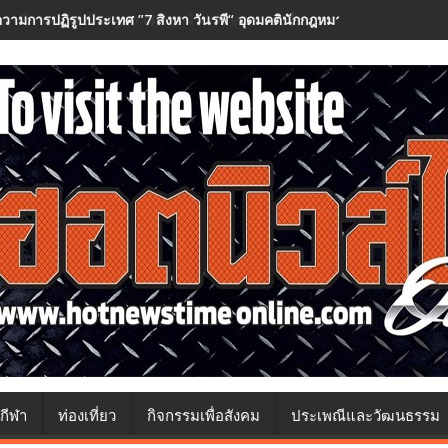
วามการปฏิรูปประเทศ ”7 สิงหา วันรพี“ อุดมคตินักกฎหมายภายใต้วิกฤติศรั
กีฬา
ท่องเที่ยว
กิจกรรมเพื่อสังคม
ประเพณีและวัฒนธรรม