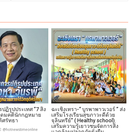
ฏิรูปประเทศ ”7 สิง
ฉะเชิงเทรา-​“ บูรพาพาวเวอร์ ” ส่ง
 อุดมคตินักกฎหมาย
เสริมโรงเรียนสุขภาวะดีด้วย
ติศรัทธา
จุลินทรีย์” ( Healthy school)
เสริมความรู้เยาวชนจัดการสิ่ง
@hotnewstimeonline
แวดล้อมปลอดภัยยั่งยืน