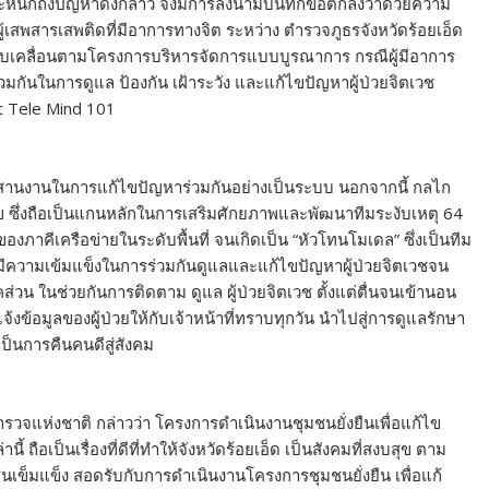
ตระหนักถึงปัญหาดังกล่าว จึงมีการลงนามบันทึกข้อตกลงว่าด้วยความ
ู้เสพสารเสพติดที่มีอาการทางจิต ระหว่าง ตำรวจภูธรจังหวัดร้อยเอ็ด
รขับเคลื่อนตามโครงการบริหารจัดการแบบบูรณาการ กรณีผู้มีอาการ
วมกันในการดูแล ป้องกัน เฝ้าระวัง และแก้ไขปัญหาผู้ป่วยจิตเวช
t Tele Mind 101
ระสานงานในการแก้ไขปัญหาร่วมกันอย่างเป็นระบบ นอกจากนี้ กลไก
ซึ่งถือเป็นแกนหลักในการเสริมศักยภาพและพัฒนาทีมระงับเหตุ 64
องภาคีเครือข่ายในระดับพื้นที่ จนเกิดเป็น “หัวโทนโมเดล” ซึ่งเป็นทีม
ี่มีความเข้มแข็งในการร่วมกันดูแลและแก้ไขปัญหาผู้ป่วยจิตเวชจน
น ในช่วยกันการติดตาม ดูแล ผู้ป่วยจิตเวช ตั้งแต่ตื่นจนเข้านอน
ข้อมูลของผู้ป่วยให้กับเจ้าหน้าที่ทราบทุกวัน นำไปสู่การดูแลรักษา
เป็นการคืนคนดีสู่สังคม
ำรวจแห่งชาติ กล่าวว่า โครงการดำเนินงานชุมชนยั่งยืนเพื่อแก้ไข
ือเป็นเรื่องที่ดีที่ทำให้จังหวัดร้อยเอ็ด เป็นสังคมที่สงบสุข ตาม
เข็มแข็ง สอดรับกับการดำเนินงานโครงการชุมชนยั่งยืน เพื่อแก้