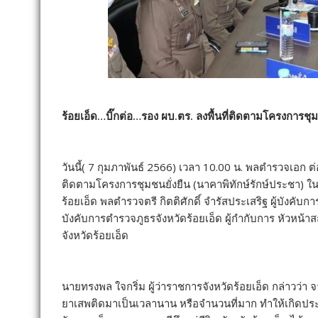
ร้อยเอ็ด…บิ๊กต่อ…รอง ผบ.ตร. ลงพื้นที่ติดตามโครงการชุมชน
วันนี้( 7 กุมภาพันธ์ 2566) เวลา 10.00 น. พลตำรวจเอก 
ติดตามโครงการชุมชนยั่งยืน (นาคาพิทักษ์รักษ์ประชา) ในพื
ร้อยเอ็ด พลตำรวจตรี กิตติศักดิ์ จำรัสประเสริฐ ผู้บังคับ
บังคับการตำรวจภูธรจังหวัดร้อยเอ็ด ผู้กำกับการ หัวหน
จังหวัดร้อยเอ็ด
นายทรงพล ใจกริ่ม ผู้ว่าราชการจังหวัดร้อยเอ็ด กล่าวว่
ยาเสพติดมาเป็นเวลานาน หรือจำนวนที่มาก ทำให้เกิดประส