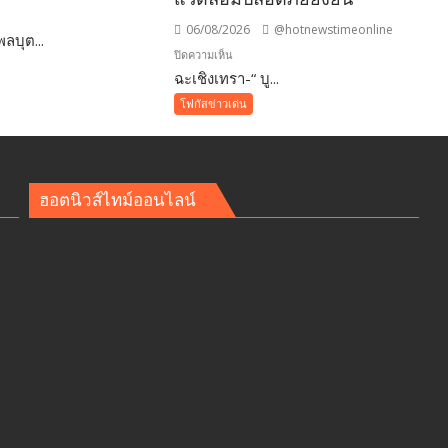
06/08/2026
@hotnewstimeonline
ลบุต...
าม
บน
ปิดความเห็น
ฉะเชิงเทรา-​“ บู...
ฉะเชิงเทรา-​
“
ศ
โฟกัสข่าวเด่น
บูร
พา
พา
ว
ฮอตนิวส์ไทม์ออนไลน์
เวอร์
”
ิ
ส่ง
เสริม
าย
โรงเรียน
สุข
ภาวะ
ดี
า
ด้วย
จุลินทรีย์”
(