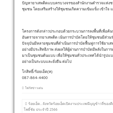
ปัญหายาเสพติดแบบครบวงจรของสำนักงานตำรวจแห่งชาต
ชุมชน โดยเสริมสร้างให้ชุมชนเกิดความเข้มแข็ง เข้าใจ
โครงการดังกล่าวประกอบด้วยกระบวนการลงพื้นที่เพื่อค้น
อันตรายจากยาเสพติด เน้นการบำบัดโดยให้ชุมชนมีส่วนร่วม 
ปัจจุบันมีหลายชุมชนที่ดำเนินการบำบัดฟื้นฟูการใช้ยาเ
อย่างมีประสิทธิภาพ ส่งผลให้ผู้ผ่านการบำบัดมีพลังในการด
มาเป็นชุมชนต้นแบบ เพื่อให้ชุมชนทั่วประเทศได้นำรูป
อย่างเป็นระบบและยั่งยืน ต่อไป
โกสิทธิ์/ร้อยเอ็ด(ห)
087-864-4400
โฟกัสข่าวเด่น
แนะแนว
ร้อยเอ็ด…จังหวัดร้อยเอ็ดเปิดงานประเพณีบุญข้าวจี่ของดี
เรื่อง
โพธิ์ชัย ประจำปี 2566