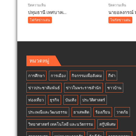
บน
บน
ปิดความเห็น
ปิดความเห็น
ปทุมธานี เทศบาลเ...
ปทุมธานี
นายอลงกรณ์ พ
บทคว
เทศบาล
การ
โฟกัสข่าวเด่น
โฟกัสข่าวเด่น
เมือง
ปฏิรูป
คูคต
ประเท
จัด
”7
ทอด
สิง
ผ้าป่า
หา
จาก
วัน
หมวดหมู่
ขยะ
รพี“
เปลี่ยน
อุดมคต
การศึกษา
การเมือง
กิจกรรมเพื่อสังคม
กีฬา
กอง
นัก
ขยะ
กฎหม
ข่าวประชาสัมพันธ์
ข่าวในพระราชสำนัก
ชาวบ้าน
เป็นก
ภาย
อง
ใต้
ท่องเที่ยว
ธุรกิจ
บันเทิง
ประวัติศาสตร์
บุญ
วิกฤติ
ประเพณีและวัฒนธรรม
ยาเสพติด
ร้องเรียน
วาตภัย
ศรัทธ
วิทยาศาสตร์ เทคโนโลยี และนวัตกรรม
สกู๊ปพิเศษ