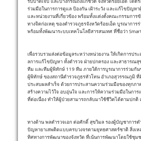
รับบาดเจ็บ และบางกรณีถึงแก่ชีวิต จังหวัดร้อยเอ็ด ได้
ร่วมมือในการการดูแล ป้องกัน เฝ้าระวัง และแก้ไขปัญหาผ
และหน่วยงานที่เกี่ยวข้อง พร้อมทั้งแต่งตั้งคณะกรรมกา
ทางจิตก่อเหตุ ของตำรวจภูธรจังหวัดร้อยเอ็ด บูรณาการร่
พร้อมทั้งพัฒนาระบบเทคโนโลยีสารสนเทศ ที่ชื่อว่า Smar
เพื่อรวบรวมส่งต่อข้อมูลระหว่างหน่วยงาน ให้เกิดการป
ลการแก้ไขปัญหา ทั้งตำรวจ ฝ่ายปกครอง และสาธารณสุข 
ทีม และทีมผู้พิทักษ์ 119 ทีม ภายใต้การบูรณาการร่วมกันข
ผู้พิทักษ์ ของสถานีตำรวจภูธรหัวโทน อำเภอสุวรรณภูมิ ท
ประสบผลสำเร็จ ด้วยการประสานความร่วมมือของทุกภาคส่ว
สร้างความไว้ใจ อบอุ่นใจ และการให้ความร่วมมือในการแจ้ง
ที่ต่อเนื่อง ทำให้ผู้ป่วยสามารถกลับมาใช้ชีวิตได้ตามปกติ 
ทางด้าน พลตำรวจเอก ต่อศักดิ์ สุขวิมล รองผู้บัญชาการต
ปัญหายาเสพติดแบบครบวงจรตามยุทธศาสตร์ชาติ สิ่งเหล่านี้ ถ
ทิศทางการพัฒนาของจังหวัด ที่เน้นการพัฒนาโดยใช้ชุมชน