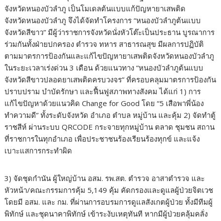
จังหวัดหนองบัวลำภู เป็นโมเดลต้นแบบแก้ปัญหายาเสพติด
จังหวัดหนองบัวลำภู จึงได้จัดทำโครงการ “หนองบัวลำภูต้นแบบ
จังหวัดสีขาว” มีผู้ว่าราชการจังหวัดนั่งหัวโต๊ะเป็นประธาน บูรณาการ
ร่วมกันทั้งฝ่ายปกครอง ตำรวจ ทหาร สาธารณสุข มีผลการปฏิบัติ
ตามมาตรการป้องกันและแก้ไขปัญหายาเสพติดจังหวัดหนองบัวลำภู
ในระยะเวลาเร่งด่วน 3 เดือน ด้วยแนวทาง “หนองบัวลำภูต้นแบบ
จังหวัดสีขาวปลอดยาเสพติดครบวงจร” ที่ครอบคลุมมาตรการป้องกัน
ปราบปราม บำบัดรักษา และฟื้นฟูสภาพทางสังคม ได้แก่ 1) การ
แก้ไขปัญหาด้วยแนวคิด Change for Good โดย “5 เสือพาพี่น้อง
ทำความดี” ทั้งระดับจังหวัด อำเภอ ตำบล หมู่บ้าน และคุ้ม 2) จัดทำตู้
ราชสีห์ ผ่านระบบ QRCODE กระจายทุกหมู่บ้าน ตลาด ชุมชน สถาน
ที่ราชการในทุกอำเภอ เพื่อประชาชนร้องเรียนร้องทุกข์ และแจ้ง
เบาะแสการกระทำผิด
3) จัดชุดกำนัน ผู้ใหญ่บ้าน อสม. รพ.สต. ตำรวจ อาสาตำรวจ และ
หัวหน้า/คณะกรรมการคุ้ม 5,149 คุ้ม คัดกรองและดูแลผู้ป่วยจิตเวช
โดยมี อสม. และ กม. ที่ผ่านการอบรมการดูแลสังเกตผู้ป่วย ทั้งมีทีมผู้
พิทักษ์ และชุดนาคาพิทักษ์ เข้าระงับเหตุทันที หากมีผู้ป่วยคลุ้มคลั่ง