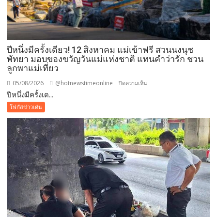
ปีหนึ่งมีครั้งเดียว! 12 สิงหาคม แม่เข้าฟรี สวนนงนุช
พัทยา มอบของขวัญวันแม่แห่งชาติ แทนคำว่ารัก ชวน
ลูกพาแม่เที่ยว
05/08/2026
@hotnewstimeonline
บน
ปิดความเห็น
ปีหนึ่งมีครั้งเด...
ปี
หนึ่ง
โฟกัสข่าวเด่น
มี
ครั้ง
เดียว!
12
สิงหาคม
แม่
เข้า
ฟรี
สวน
นงนุช