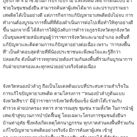
ภูธรภาค 4 มาช่วยในการปราบปราม และส่งทีมวิทยากรต้นแบบ มา
ช่วยในชุมชนยั่งยืน สามารถค้นหาผู้เสพได้มาก และปราบปรามยา
เสพติดได้เป็นอย่างดี แต่ภารกิจการแก้ปัญหายาเสพติดยังไม่จบ การ
ทำงานต้องบูรณาการพื้นที่ที่ต้องดำเนินการต่อไปเพื่อทำให้ทุกอย่างดี
ขึ้น นอกจากนี้ ได้สั่งการให้ผู้บังคับการตำรวจภูธรจังหวัดทุกจังหวัด
เป็นขุนพลช่วยสนับสนุนผู้ว่าราชการจังหวัดและนายอำเภอ ลงพื้นที่
แก้ปัญหาและติดตามการแก้ปัญหาอย่างต่อเนื่อง เพราะ “การลงพื้น
ที่” เป็นคำตอบสุดท้ายที่พี่น้องประชาชนจะพึงพอใจและรู้สึกว่า
ปลอดภัย ดังนั้นตำรวจทุกหน่วยต้องร่วมกันลงพื้นที่ร่วมกันบูรณาการ
กับฝ่ายปกครองและทุกหน่วยอย่างจริงจังต่อเนื่อง
จังหวัดหนองบัวลำภู ถือเป็นโมเดลต้นแบบที่ประสบความสำเร็จใน
การแก้ไขปัญหายาเสพติด ตามโครงการ ““หนองบัวลำภูต้นแบบ
จังหวัดสีขาว” มีผู้ว่าราชการจังหวัดที่เข้มแข็ง นั่งหัวโต๊ะร่วมกับ
ตำรวจ ฝ่ายปกครอง ทหาร สาธารณสุข ชุมชน รวมทั้งวัด ในการนำผู้
เสพเข้าสู่ขบวนการบำบัดฟื้นฟู โดยเฉพาะโครงการชุมชนยั่งยืนฯ
บ้านท่าอุทัย ซึ่งหลังเกิดเหตุโศกนาฏกรรม ทุกภาคส่วนลงพื้นที่ร่วมกัน
แก้ไขปัญหายาเสพติดอย่างจริงจัง มีการค้นหาผู้เสพ เข้าสู่