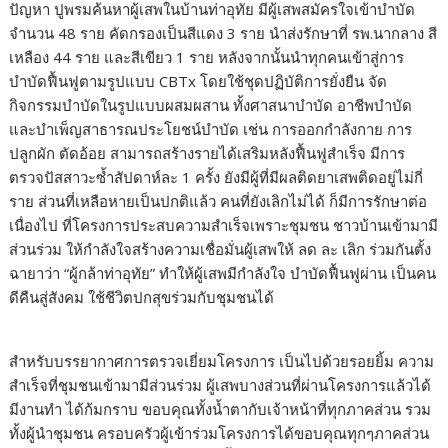
ปัญหา ปูพรมค้นหาผู้เสพในบ้านท่าอุทัย มีผู้เสพสมัครใจเข้าบำบัด
จำนวน 48 ราย คัดกรองเป็นสีแดง 3 ราย นำส่งรักษาที่ รพ.นากลาง สี
เหลือง 44 ราย และสีเขียว 1 ราย หลังจากนั้นนำทุกคนเข้าสู่การ
บำบัดฟื้นฟูตามรูปแบบ CBTx โดยใช้ชุดปฏิบัติการยั่งยืน จัด
กิจกรรมบำบัดในรูปแบบผสมผสาน ทั้งศาสนาบำบัด อาชีพบำบัด
และบำเพ็ญสาธารณประโยชน์บำบัด เช่น การออกกำลังกาย การ
ปลูกผัก ตัดอ้อย สามารถสร้างรายได้เสริมหลังฟื้นฟูสำเร็จ มีการ
ตรวจปัสสาวะซ้ำสัปดาห์ละ 1 ครั้ง ยังมีผู้ที่มีผลติดยาเสพติดอยู่ไม่กี่
ราย ส่วนที่เหลือหายเป็นปกติแล้ว คนที่ยังเลิกไม่ได้ ก็มีการรักษาต่อ
เนื่องไป ที่โครงการประสบความสำเร็จเพราะชุมชน ชาวบ้านเข้ามามี
ส่วนร่วม ให้กำลังใจสร้างความเชื่อมั่นผู้เสพให้ ลด ละ เลิก ร่วมกันตั้ง
ฉายาว่า “ผู้กล้าท่าอุทัย” ทำให้ผู้เสพมีกำลังใจ บำบัดฟื้นฟูผ่าน เป็นคน
ดีคืนสู่สังคม ใช้ชีวิตปกสุขร่วมกับชุมชนได้
สำหรับบรรยากาศการตรวจเยี่ยมโครงการ เป็นไปด้วยรอยยิ้ม ความ
สำเร็จที่ชุมชนเข้ามามีส่วนร่วม ผู้เสพบางส่วนที่ผ่านโครงการแล้วได้
มีงานทำ ได้ก้มกราบ ขอบคุณทั้งน้ำตากับเจ้าหน้าที่ทุกภาคส่วน รวม
ทั้งผู้นำชุมชน ครอบครัวผู้เข้าร่วมโครงการได้ขอบคุณทุกๆภาคส่วน