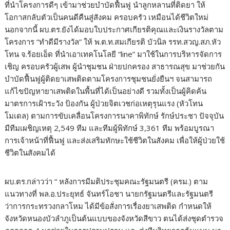
ที่นำโครงการดีๆ เข้ามาช่วยบำบัดฟื้นฟู นำลูกหลานที่ติดยา ให้
โอกาสกลับตัวเป็นคนดีคืนสู่สังคม ครอบครัว เหมือนได้ชีวิตใหม่
นอกจากนี้ ผบ.ตร.ยังได้มอบใบประกาศเกียรติคุณและเงินรางวัลตาม
โครงการ “ทำดีมีรางวัล” ให้ พ.ต.ท.สมเกียรติ บัวนิล รรท.สวญ.สภ.หัว
โทน จ.ร้อยเอ็ด ที่นำเอาเทคโนโลยี “line” มาใช้ในการบริหารจัดการ
เชิญ ครอบครัวผู้เสพ ผู้นำชุมชน ฝ่ายปกครอง สาธารณสุข มาช่วยกัน
บำบัดฟื้นฟูผู้ติดยาเสพติดตามโครงการชุมชนยั่งยืนฯ จนสามารถ
แก้ไขปัญหายาเสพติดในพื้นที่ได้เป็นอย่างดี รวมทั้งเป็นผู้คิดค้น
มาตรการเฝ้าระวัง ป้องกัน ผู้ป่วยจิตเวชก่อเหตุรุนแรง (หัวโทน
โมเดล) ตามการขับเคลื่อนโครงการนาคาพิทักษ์ รักษ์ประชา ปัจจุบัน
มีทีมเผชิญเหตุ 2,549 ทีม และทีมผู้พิทักษ์ 3,361 ทีม พร้อมบูรณา
การเจ้าหน้าที่ฟื้นฟู และส่งเสริมทักษะใช้ชีวิตในสังคม เพื่อให้ผู้ป่วยใช้
ชีวิตในสังคมได้
ผบ.ตร.กล่าวว่า “ หลังการมีมติประชุมคณะรัฐมนตรี (ครม.) ตาม
แนวทางที่ พล.อ.ประยุทธ์ จันทร์โอชา นายกรัฐมนตรีและรัฐมนตรี
ว่าการกระทรวงกลาโหม ได้มีข้อสั่งการเรื่องยาเสพติด กำหนดให้
จังหวัดหนองบัวลำภูเป็นต้นแบบของจังหวัดสีขาว ตนได้ส่งชุดตำรวจ