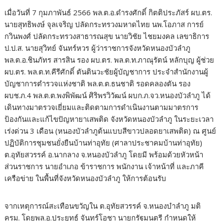
เมื่อวันที่ 7 กุมภาพันธ์ 2566 พล.ต.อ.ดำรงศักดิ์ กิตติประภัสร์ ผบ.ตร.
นายสุทธิพงษ์ จุลเจริญ ปลัดกระทรวงมหาดไทย นพ.โอภาส การย์
กวินพงศ์ ปลัดกระทรวงสาธารณสุข นายวิชัย ไชยมงคล เลขาธิการ
ป.ป.ส. นายสุวิทย์ จันทร์หวร ผู้ว่าราชการจังหวัดหนองบัวลำภู
พล.ต.อ.ชินภัทร สารสิน รอง ผบ.ตร. พล.ต.ท.ภาณุรัตน์ หลักบุญ ผู้ช่วย
ผบ.ตร. พล.ต.ท.คีรีศักดิ์ ตันตินวะชัยผู้บัญชาการ ประจำสำนักงานผู้
บัญชาการตำรวจแห่งชาติ พล.ต.ต.ธนชาติ รอดคลองตัน รอง
ผบช.ภ.4 พล.ต.ต.พงพิพัฒน์ ศิริพรวิวัฒน์ ผบก.ภ.จว.หนองบัวลำภู ได้
เดินทางมาตรวจเยี่ยมและติดตามการดําเนินงานตามมาตรการ
ป้องกันและแก้ไขปัญหายาเสพติด จังหวัดหนองบัวลําภู ในระยะเวลา
เร่งด่วน 3 เดือน (หนองบัวลําภูต้นแบบสีขาวปลอดยาเสพติด) ณ ศูนย์
ปฏิบัติการชุมชนยั่งยืนบ้านท่าอุทัย (ศาลาประชาคมบ้านท่าอุทัย)
ต.อุทัยสวรรค์ อ.นากลาง จ.หนองบัวลำภู โดยมี พร้อมด้วยหัวหน้า
ส่วนราชการ นายอำเภอ ข้าราชการ พนักงาน เจ้าหน้าที่ และภาคี
เครือข่าย ในพื้นที่จังหวัดหนองบัวลำภู ให้การต้อนรับ
จากเหตุการณ์สะเทือนขวัญใน ต.อุทัยสวรรค์ จ.หนองบำลำภู มติ
ครม. โดยพล.อ.ประยุทธ์ จันทร์โอชา นายกรัฐมนตรี กำหนดให้