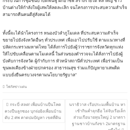
กระบวนการชุมชนบำบัดฟื้นฟู ฝึกอาชีพ สร้างรายได้ ที่สำคัญ ชาว
บ้านต่างให้กำลังใจผู้เสพให้ลดละเลิก จนโครงการประสบความสำเร็จ
สามารถคืนคนดีสู่สังคมได้
ทั้งนี้จะได้นำโครงการ หนองบัวลำภูโมเดล ที่ประสบความสำเร็จ
ขยายไปยังจังหวัดอื่นๆ ทั่วประเทศ เพื่อเอาไปปรับใช้ ตามแนวทางที่
ปลัดกระทรวงมหาดไทย ได้สั่งการไปยังผู้ว่าราชการจังหวัดทุกแห่ง
ให้ไปขับเคลื่อนตามโมเดลนี้ ในส่วนของตำรวจจะได้สั่งการไปยังผู้
บังคับการจังหวัด ผู้กำกับการ หัวหน้าสถานีทั่วประเทศ เพื่อร่วมเป็น
ขุนพลเคียงข้างฝ่ายปกครอง สาธารณสุข ร่วมแก้ปัญหายาเสพติด
แบบยั่งยืนครบวงจรตามนโยบายรัฐบาล”
โฟกัสข่าวเด่น
แนะแนว
กระบี่-สลด! เพื่อนบ้านปืนโหด
นราธิวาส-เรือประมงพื้นบ้าน หา
เรื่อง
เช้ากินค่ำลุกฮือ ไล่จับเรือเล็ก
ควงปืนลูกซอง บุกจ่อยิงเพื่อนบ้าน
ส่วนเรือนายทุนใหญ่ 2 มาตรา
ดับ 2 ศพ คาดปมปัญหา เขตที่ดิน
ฐานชาวบ้านกังขา 2มาตรฐาน
หรือไม่