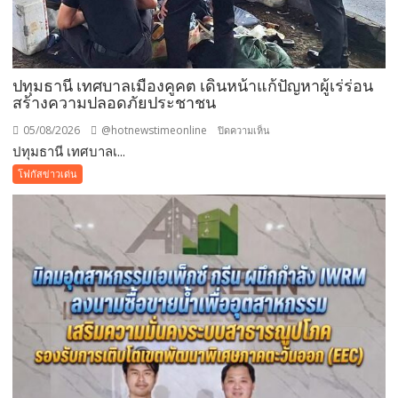
พัทยา
มอบ
ของ
ขวัญ
ปทุมธานี เทศบาลเมืองคูคต เดินหน้าแก้ปัญหาผู้เร่ร่อน
วัน
สร้างความปลอดภัยประชาชน
แม่
แห่ง
05/08/2026
@hotnewstimeonline
บน
ปิดความเห็น
ชาติ
ปทุมธานี เทศบาลเ...
ปทุมธานี
แทน
เทศบาล
โฟกัสข่าวเด่น
คำ
เมือง
ว่า
คูคต
รัก
เดิน
ชวน
หน้า
ลูก
แก้
พา
ปัญหา
แม่
ผู้
เที่ยว
เร่ร่อน
สร้าง
ความ
ปลอดภัย