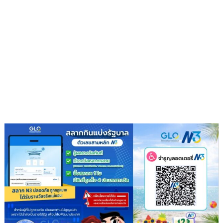
กรีน
ผนึก
กำลัง
IWRM
ลง
นาม
ซื้อ
ขาย
น้ำ
เพื่อ
อุตสาหกรรม
เสริม
ความ
มั่นคง
ระบบ
สาธารณูปโภค
รองรับ
การ
เติบโต
เขต
พัฒนา