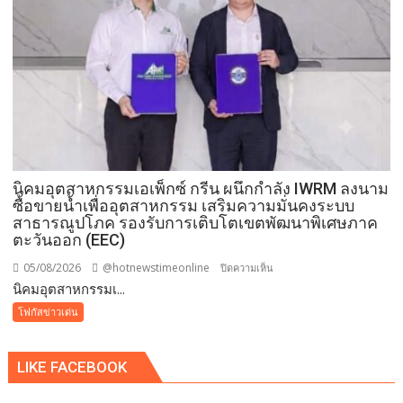
ประชาชน
นิคมอุตสาหกรรมเอเพ็กซ์ กรีน ผนึกกำลัง IWRM ลงนาม
ซื้อขายน้ำเพื่ออุตสาหกรรม เสริมความมั่นคงระบบ
สาธารณูปโภค รองรับการเติบโตเขตพัฒนาพิเศษภาค
ตะวันออก (EEC)
05/08/2026
@hotnewstimeonline
บน
ปิดความเห็น
​นิคมอุตสาหกรรมเ...
นิคม
โฟกัสข่าวเด่น
อุตสาหกรรม
เอ
LIKE FACEBOOK
เพ็ก
ซ์