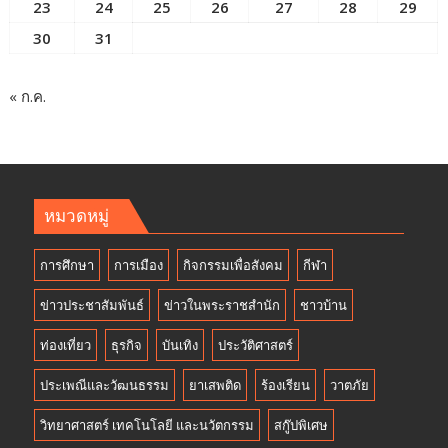
23
24
25
26
27
28
29
30
31
« ก.ค.
หมวดหมู่
การศึกษา
การเมือง
กิจกรรมเพื่อสังคม
กีฬา
ข่าวประชาสัมพันธ์
ข่าวในพระราชสำนัก
ชาวบ้าน
ท่องเที่ยว
ธุรกิจ
บันเทิง
ประวัติศาสตร์
ประเพณีและวัฒนธรรม
ยาเสพติด
ร้องเรียน
วาตภัย
วิทยาศาสตร์ เทคโนโลยี และนวัตกรรม
สกู๊ปพิเศษ