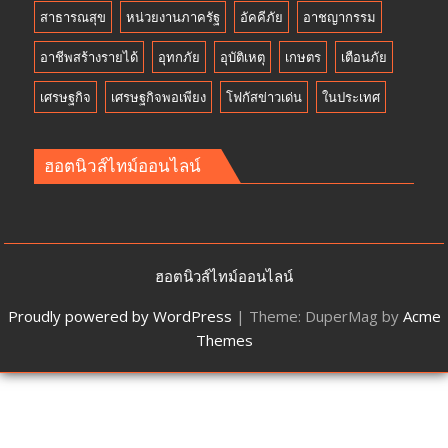
สาธารณสุข
หน่วยงานภาครัฐ
อัคคีภัย
อาชญากรรม
อาชีพสร้างรายได้
อุทกภัย
อุบัติเหตุ
เกษตร
เตือนภัย
เศรษฐกิจ
เศรษฐกิจพอเพียง
โฟกัสข่าวเด่น
ในประเทศ
ฮอตนิวส์ไทม์ออนไลน์
ฮอตนิวส์ไทม์ออนไลน์
Proudly powered by WordPress
|
Theme: DuperMag by
Acme
Themes