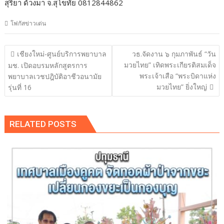
สุริยา ด้วงมา จ.สุโขทัย 0812844862
โฟกัสข่าวเด่น
แนะแนว
เชียงใหม่-ศูนย์บริการพยาบาล
วธ.จัดงาน ๖ กุมภาพันธ์ “วัน
เรื่อง
มวยไทย” เทิดพระเกียรติสมเด็จ
มช. เปิดอบรมหลักสูตรการ
พระเจ้าเสือ “พระบิดาแห่ง
พยาบาลเวชปฎิบัติอาชีวอนามัย
มวยไทย” ยิ่งใหญ่
รุ่นที่ 16
RELATED POSTS