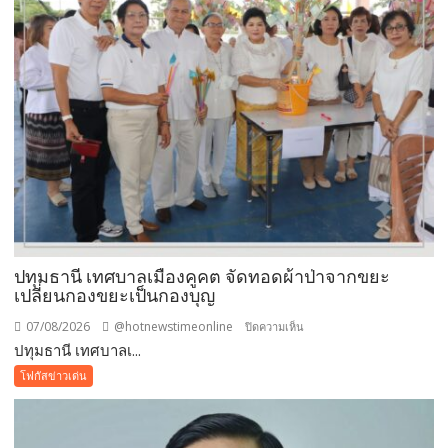
ปทุมธานี เทศบาลเมืองคูคต จัดทอดผ้าป่าจากขยะ
เปลี่ยนกองขยะเป็นกองบุญ
07/08/2026
@hotnewstimeonline
บน
ปิดความเห็น
ปทุมธานี เทศบาลเ...
ปทุมธานี
เทศบาล
โฟกัสข่าวเด่น
เมือง
คูคต
จัด