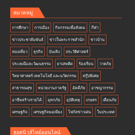
หมวดหมู่
การศึกษา
การเมือง
กิจกรรมเพื่อสังคม
กีฬา
ข่าวประชาสัมพันธ์
ข่าวในพระราชสำนัก
ชาวบ้าน
ท่องเที่ยว
ธุรกิจ
บันเทิง
ประวัติศาสตร์
ประเพณีและวัฒนธรรม
ยาเสพติด
ร้องเรียน
วาตภัย
วิทยาศาสตร์ เทคโนโลยี และนวัตกรรม
สกู๊ปพิเศษ
สาธารณสุข
หน่วยงานภาครัฐ
อัคคีภัย
อาชญากรรม
อาชีพสร้างรายได้
อุทกภัย
อุบัติเหตุ
เกษตร
เตือนภัย
เศรษฐกิจ
เศรษฐกิจพอเพียง
โฟกัสข่าวเด่น
ในประเทศ
ฮอตนิวส์ไทม์ออนไลน์