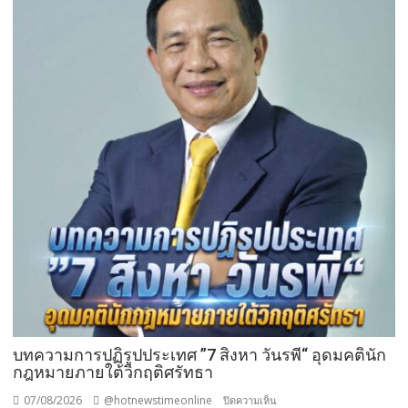
ทอด
ผ้าป่า
จาก
ขยะ
เปลี่ยน
กอง
ขยะ
เป็นก
อง
บุญ
บทความการปฏิรูปประเทศ ”7 สิงหา วันรพี“ อุดมคตินัก
กฎหมายภายใต้วิกฤติศรัทธา
07/08/2026
@hotnewstimeonline
บน
ปิดความเห็น