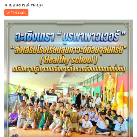
นายอลงกรณ์ พลบุต...
บทความ
การ
โฟกัสข่าวเด่น
ปฏิรูป
ประเทศ
”7
สิง
หา
วัน
รพี“
อุดมคติ
นัก
กฎหมาย
ภาย
ใต้
วิกฤติ
ศรัทธา