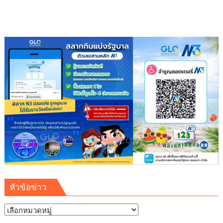
ด้วย
จุลินทรีย์”
(
Healthy
school)
เสริม
ความ
รู้
เยาวชน
จัดการ
สิ่ง
แวดล้อม
ปลอดภัย
ยั่งยืน
หัวข้อข่าว
หัวข้อ
ข่าว