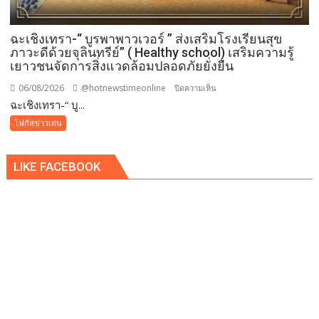
ฉะเชิงเทรา-​“ บูรพาพาวเวอร์ ” ส่งเสริมโรงเรียนสุข
ภาวะดีด้วยจุลินทรีย์” ( Healthy school) เสริมความรู้
เยาวชนจัดการสิ่งแวดล้อมปลอดภัยยั่งยืน
06/08/2026
@hotnewstimeonline
บน
ปิดความเห็น
ฉะเชิงเทรา-​“ บู...
ฉะเชิงเทรา-​
“
โฟกัสข่าวเด่น
บูร
พา
LIKE FACEBOOK
พา
ว
เวอร์
”
ส่ง
เสริม
โรงเรียน
สุข
ภาวะ
ดี