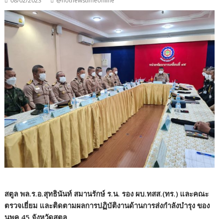
08/02/2023
@hotnewstimeonline
สตูล พล.ร.อ.สุทธินันท์ สมานรักษ์ ร.น. รอง ผบ.ทสส.(ทร.) และคณะ
ตรวจเยี่ยม และติดตามผลการปฏิบัติงานด้านการส่งกำลังบำรุง ของ
นพค.45 จังหวัดสตูล