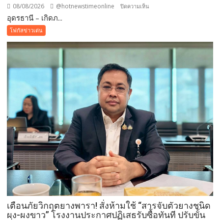
08/08/2026
@hotnewstimeonline
บน
ปิดความเห็น
อุดรธานี – เกิดภ...
อุดรธานี
–“พระบรม
โฟกัสข่าวเด่น
สารีริกธาตุ”
ประดิษฐาน
ณ
มหกรรม
พืช
สวน
โลก
อุดรธานี
2569
เปิด
พื้นที่
แห่ง
ศรัทธา
คู่
ขนาน
มหกรรม
เตือนภัยวิกฤตยางพารา! สั่งห้ามใช้ “สารจับตัวยางชนิด
พืช
ผง-ผงขาว” โรงงานประกาศปฏิเสธรับซื้อทันที ปรับขั้น