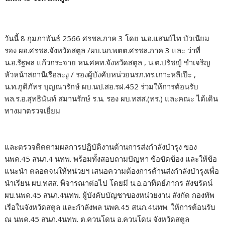
วันนี้ 8 กุมภาพันธ์ 2566 ศรชล.ภาค 3 โดย น.อ.แสนย์ไท บัวเนียม
รอง ผอ.ศรชล.จังหวัดสตูล /ผบ.นก.พตต.ศรชล.ภาค 3 และ ว่าที่
น.อ.รัฐพล แก้วกระจาย หน.ศคท.จังหวัดสตูล , น.ต.ปรัชญ์ ขำเจริญ
หัวหน้าสถานีเรือละงู / รองผู้บังคับหน่วยนรภ.ทร.เกาะหลีเป๊ะ ,
น.ท.ภูติภัทร บุญณารักษ์ ผบ.นป.สอ.รฝ.452 ร่วมให้การต้อนรับ
พล.ร.อ.สุทธินันท์ สมานรักษ์ ร.น. รอง ผบ.ทสส.(ทร.) และคณะ ได้เดิน
ทางมาตรวจเยี่ยม
และตรวจติดตามผลการปฏิบัติงานด้านการส่งกำลังบำรุง ของ
นพค.45 สนภ.4 นทพ. พร้อมทั้งสอบถามปัญหา ข้อขัดข้อง และให้ข้อ
แนะนำ ตลอดจนให้หน่วยฯ เสนอความต้องการด้านส่งกำลังบำรุงเพื่อ
นำเรียน ผบ.ทสส. พิจารณาต่อไป โดยมี น.อ.อาทิตย์ภากร สังขรัตน์
ผบ.นพค.45 สนภ.4นทพ. ผู้บังคับบัญชาของหน่วยงาน สังกัด กองทัพ
เรือในจังหวัดสตูล และกำลังพล นพค.45 สนภ.4นทพ. ให้การต้อนรับ
ณ นพค.45 สนภ.4นทพ. ต.ควนโดน อ.ควนโดน จังหวัดสตูล