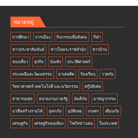
หมวดหมู่
การศึกษา
การเมือง
กิจกรรมเพื่อสังคม
กีฬา
ข่าวประชาสัมพันธ์
ข่าวในพระราชสำนัก
ชาวบ้าน
ท่องเที่ยว
ธุรกิจ
บันเทิง
ประวัติศาสตร์
ประเพณีและวัฒนธรรม
ยาเสพติด
ร้องเรียน
วาตภัย
วิทยาศาสตร์ เทคโนโลยี และนวัตกรรม
สกู๊ปพิเศษ
สาธารณสุข
หน่วยงานภาครัฐ
อัคคีภัย
อาชญากรรม
อาชีพสร้างรายได้
อุทกภัย
อุบัติเหตุ
เกษตร
เตือนภัย
เศรษฐกิจ
เศรษฐกิจพอเพียง
โฟกัสข่าวเด่น
ในประเทศ