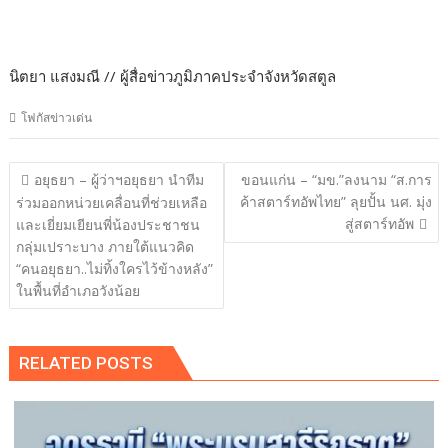
นิตยา แสงมณี // ผู้สื่อข่าวภูมิภาคประจำจังหวัดสตูล
โฟกัสข่าวเด่น
แนะแนว
อยุธยา – ผู้ว่าฯอยุธยา นำทีม
ขอนแก่น – “มข.”ลงนาม “ส.การ
เรื่อง
ค้าสตาร์ทอัพไทย” ลุยปั้น นศ. มุ่ง
ร่วมออกหน่วยเคลื่อนที่ช่วยเหลือ
สู่สตาร์ทอัพ
และเยี่ยมเยียนพี่น้องประชาชน
กลุ่มเปราะบาง ภายใต้แนวคิด
“คนอยุธยา..ไม่ทิ้งใครไว้ข้างหลัง”
ในพื้นที่อำเภอวังน้อย
RELATED POSTS