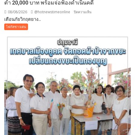
สวน
ต่ำ 20,000 บาท พร้อมจ่อฟ้องดำเนินคดี
ระดับ
08/08/2026
@hotnewstimeonline
บน
ปิดความเห็น
โลก
เตือนภัยวิกฤตยาง...
เตือน
ภัย
โฟกัสข่าวเด่น
วิกฤต
ยางพารา!
สั่ง
ห้าม
ใช้
“สาร
จับ
ตัว
ยาง
ชนิด
ผง-
ผงขาว”
โรงงาน
ประกาศ
ปฏิเสธ
รับ