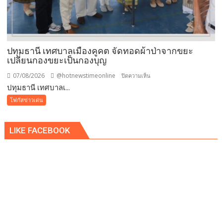
ซื้อ
ทันที
ปรับ
ขั้น
ต่ำ
ปทุมธานี เทศบาลเมืองคูคต จัดทอดผ้าป่าจากขยะ
20,000
เปลี่ยนกองขยะเป็นกองบุญ
บาท
07/08/2026
@hotnewstimeonline
บน
ปิดความเห็น
พร้อม
ปทุมธานี เทศบาลเ...
ปทุมธานี
จ่อ
เทศบาล
โฟกัสข่าวเด่น
ฟ้อง
เมือง
ดำเนิน
คูคต
คดี
LIKE FACEBOOK
จัด
ทอด
ผ้าป่า
จาก
ขยะ
เปลี่ยน
กอง
ขยะ
เป็นก