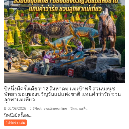
ปีหนึ่งมีครั้งเดียว! 12 สิงหาคม แม่เข้าฟรี สวนนงนุช
พัทยา มอบของขวัญวันแม่แห่งชาติ แทนคำว่ารัก ชวน
ลูกพาแม่เที่ยว
05/08/2026
@hotnewstimeonline
บน
ปิดความเห็น
ปีหนึ่งมีครั้งเด...
ปี
หนึ่ง
โฟกัสข่าวเด่น
มี