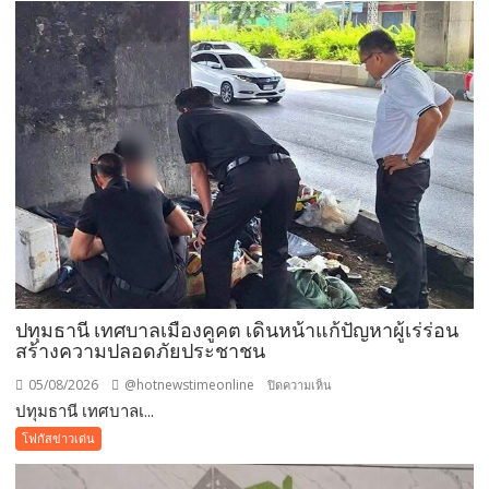
ครั้ง
เดียว!
12
สิงหาคม
แม่
เข้า
ฟรี
สวน
นงนุช
พัทยา
มอบ
ของ
ขวัญ
ปทุมธานี เทศบาลเมืองคูคต เดินหน้าแก้ปัญหาผู้เร่ร่อน
วัน
สร้างความปลอดภัยประชาชน
แม่
แห่ง
05/08/2026
@hotnewstimeonline
บน
ปิดความเห็น
ชาติ
ปทุมธานี เทศบาลเ...
ปทุมธานี
แทน
เทศบาล
โฟกัสข่าวเด่น
คำ
เมือง
ว่า
คูคต