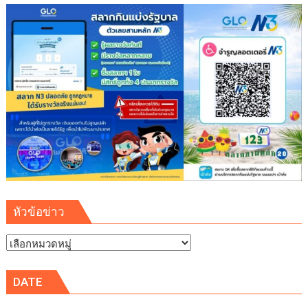
เสริม
ความ
มั่นคง
ระบบ
สาธารณูปโภค
รองรับ
การ
เติบโต
เขต
พัฒนา
พิเศษ
ภาค
ตะวัน
ออก
หัวข้อข่าว
(EEC)
หัวข้อ
ข่าว
DATE