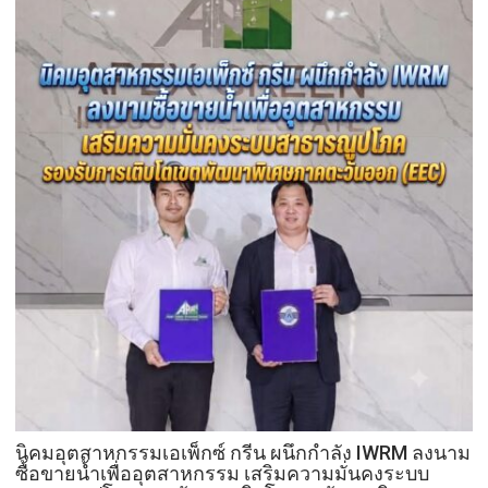
รัก
เดิน
ชวน
หน้า
ลูก
แก้
พา
ปัญหา
แม่
ผู้
เที่ยว
เร่ร่อน
สร้าง
ความ
ปลอดภัย
ประชาชน
นิคมอุตสาหกรรมเอเพ็กซ์ กรีน ผนึกกำลัง IWRM ลงนาม
ซื้อขายน้ำเพื่ออุตสาหกรรม เสริมความมั่นคงระบบ