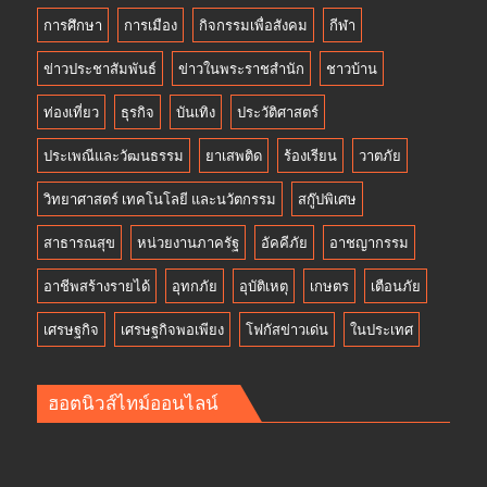
การศึกษา
การเมือง
กิจกรรมเพื่อสังคม
กีฬา
ข่าวประชาสัมพันธ์
ข่าวในพระราชสำนัก
ชาวบ้าน
ท่องเที่ยว
ธุรกิจ
บันเทิง
ประวัติศาสตร์
ประเพณีและวัฒนธรรม
ยาเสพติด
ร้องเรียน
วาตภัย
วิทยาศาสตร์ เทคโนโลยี และนวัตกรรม
สกู๊ปพิเศษ
สาธารณสุข
หน่วยงานภาครัฐ
อัคคีภัย
อาชญากรรม
อาชีพสร้างรายได้
อุทกภัย
อุบัติเหตุ
เกษตร
เตือนภัย
เศรษฐกิจ
เศรษฐกิจพอเพียง
โฟกัสข่าวเด่น
ในประเทศ
ฮอตนิวส์ไทม์ออนไลน์