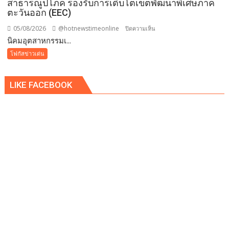
สาธารณูปโภค รองรับการเติบโตเขตพัฒนาพิเศษภาค
ตะวันออก (EEC)
05/08/2026
@hotnewstimeonline
บน
ปิดความเห็น
​นิคมอุตสาหกรรมเ...
นิคม
โฟกัสข่าวเด่น
อุตสาหกรรม
เอ
LIKE FACEBOOK
เพ็ก
ซ์
กรีน
ผนึก
กำลัง
IWRM
ลง
นาม
ซื้อ
ขาย
น้ำ
เพื่อ
อุตสาหกรรม