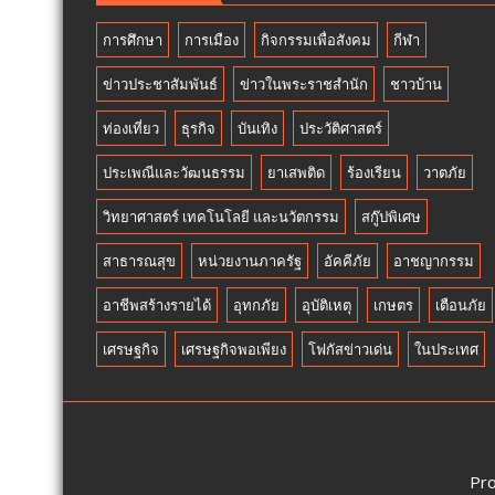
เข้า
ประช
ฟรี
การศึกษา
การเมือง
กิจกรรมเพื่อสังคม
กีฬา
สวน
นงนุช
ข่าวประชาสัมพันธ์
ข่าวในพระราชสำนัก
ชาวบ้าน
พัทยา
มอบ
ท่องเที่ยว
ธุรกิจ
บันเทิง
ประวัติศาสตร์
ของ
ประเพณีและวัฒนธรรม
ยาเสพติด
ร้องเรียน
วาตภัย
ขวัญ
วัน
วิทยาศาสตร์ เทคโนโลยี และนวัตกรรม
สกู๊ปพิเศษ
แม่
แห่ง
สาธารณสุข
หน่วยงานภาครัฐ
อัคคีภัย
อาชญากรรม
ชาติ
แทน
อาชีพสร้างรายได้
อุทกภัย
อุบัติเหตุ
เกษตร
เตือนภัย
คำ
ว่า
เศรษฐกิจ
เศรษฐกิจพอเพียง
โฟกัสข่าวเด่น
ในประเทศ
รัก
ชวน
ลูก
พา
แม่
Pr
เที่ยว