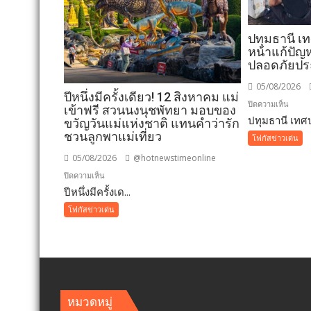
ปทุมธานี เ
หน้าแก้ปัญห
ปลอดภัยป
05/08/2026
ปีหนึ่งมีครั้งเดียว! 12 สิงหาคม แม่
บน
ปิดความเห็น
เข้าฟรี สวนนงนุชพัทยา มอบของ
ปทุมธานี เทศบ
ปทุมธา
ขวัญวันแม่แห่งชาติ แทนคำว่ารัก
เทศบา
ชวนลูกพาแม่เที่ยว
โฟกัสข่าวเด่น
เมือง
05/08/2026
@hotnewstimeonline
คูคต
บน
ปิดความเห็น
เดิน
ปีหนึ่งมีครั้งเด...
ปี
หน้า
หนึ่ง
โฟกัสข่าวเด่น
แก้
มี
ปัญหา
ครั้ง
ผู้
เดียว!
เร่ร่อน
12
สร้าง
สิงหาคม
ความ
แม่
หมวดหมู่
ปลอดภ