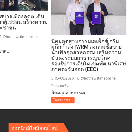
ทศบาลเมืองคูคต เดิน
าผู้เร่ร่อน สร้างความ
ระชาชน
@hotnewstimeonline
นิคมอุตสาหกรรมเอเพ็กซ์ กรีน
ผนึกกำลัง IWRM ลงนามซื้อขาย
าลเ...
นี
น้ำเพื่ออุตสาหกรรม เสริมความ
ล
มั่นคงระบบสาธารณูปโภค
รองรับการเติบโตเขตพัฒนาพิเศษ
ภาคตะวันออก (EEC)
05/08/2026
@hotnewstimeonline
บน
ปิดความเห็น
​นิคมอุตสาหกรรมเ...
นิคม
โฟกัสข่าวเด่น
อุตสาหกรรม
เอ
เพ็ก
ซ์
ฮอตนิวส์ไทม์ออนไลน์
ัย
กรีน