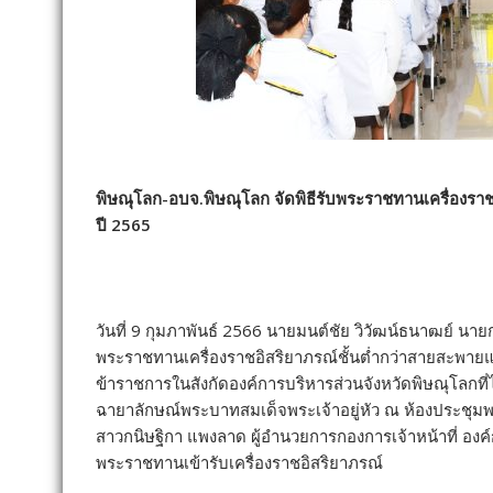
พิษณุโลก-อบจ.พิษณุโลก จัดพิธีรับพระราชทานเครื่องร
ปี 2565
วันที่ 9 กุมภาพันธ์ 2566 นายมนต์ชัย วิวัฒน์ธนาฒย์ นา
พระราชทานเครื่องราชอิสริยาภรณ์ชั้นต่ำกว่าสายสะพา
ข้าราชการในสังกัดองค์การบริหารส่วนจังหวัดพิษณุโลกท
ฉายาลักษณ์พระบาทสมเด็จพระเจ้าอยู่หัว ณ ห้องประชุมพร
สาวกนิษฐิกา แพงลาด ผู้อำนวยการกองการเจ้าหน้าที่ องค์ก
พระราชทานเข้ารับเครื่องราชอิสริยาภรณ์