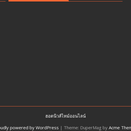
าชน
ผนึก
กำลัง
IWRM
ลง
นาม
ซื้อ
ขาย
น้ำ
เพื่อ
อุตสาหกรรม
เสริม
ความ
มั่นคง
ระบบ
สาธารณูปโภค
รองรับ
การ
เติบโต
ฮอตนิวส์ไทม์ออนไลน์
เขต
oudly powered by WordPress
|
Theme: DuperMag by
Acme The
พัฒนา