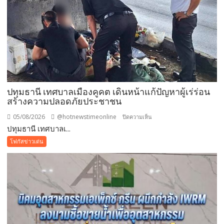
เข้า
ฟรี
สวน
นงนุช
พัทยา
มอบ
ของ
ขวัญ
ปทุมธานี เทศบาลเมืองคูคต เดินหน้าแก้ปัญหาผู้เร่ร่อน
วัน
สร้างความปลอดภัยประชาชน
แม่
แห่ง
05/08/2026
@hotnewstimeonline
บน
ปิดความเห็น
ชาติ
ปทุมธานี เทศบาลเ...
ปทุมธานี
แทน
เทศบาล
โฟกัสข่าวเด่น
คำ
เมือง
ว่า
คูคต
รัก
เดิน
ชวน
หน้า
ลูก
แก้
พา
ปัญหา
แม่
ผู้
เที่ยว