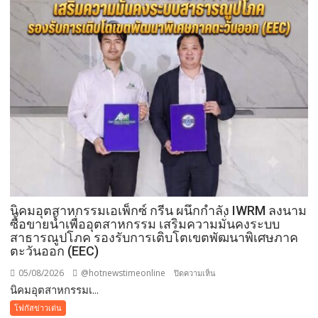
เร่ร่อน
สร้าง
ความ
ปลอดภัย
ประชาชน
นิคมอุตสาหกรรมเอเพ็กซ์ กรีน ผนึกกำลัง IWRM ลงนาม
ซื้อขายน้ำเพื่ออุตสาหกรรม เสริมความมั่นคงระบบ
สาธารณูปโภค รองรับการเติบโตเขตพัฒนาพิเศษภาค
ตะวันออก (EEC)
05/08/2026
@hotnewstimeonline
บน
ปิดความเห็น
​นิคมอุตสาหกรรมเ...
นิคม
โฟกัสข่าวเด่น