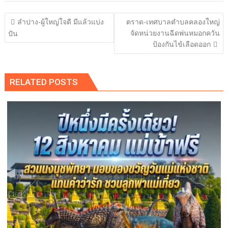
แนะแนว
ลำปาง-ผู้ใหญ่ใจดี มีแล้วแบ่ง
ตราด-เทศบาลตําบลคลองใหญ่
เรื่อง
จัดหน่วยงานฉีดพ่นหมอกควัน
ปัน
ป้องกันไข้เลือดออก
RELATED POSTS