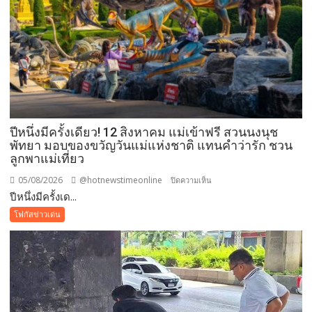
ปีหนึ่งมีครั้งเดียว! 12 สิงหาคม แม่เข้าฟรี สวนนงนุช
พัทยา มอบของขวัญวันแม่แห่งชาติ แทนคำว่ารัก ชวน
ลูกพาแม่เที่ยว
05/08/2026
@hotnewstimeonline
บน
ปิดความเห็น
ปีหนึ่งมีครั้งเด...
ปี
หนึ่ง
โฟกัสข่าวเด่น
มี
ครั้ง
เดียว!
12
สิงหาคม
แม่