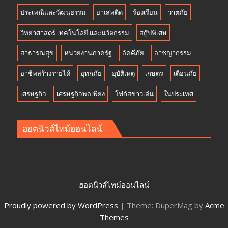
ประเพณีและวัฒนธรรม
ยาเสพติด
ร้องเรียน
วาตภัย
วิทยาศาสตร์ เทคโนโลยี และนวัตกรรม
สกู๊ปพิเศษ
สาธารณสุข
หน่วยงานภาครัฐ
อัคคีภัย
อาชญากรรม
อาชีพสร้างรายได้
อุทกภัย
อุบัติเหตุ
เกษตร
เตือนภัย
เศรษฐกิจ
เศรษฐกิจพอเพียง
โฟกัสข่าวเด่น
ในประเทศ
ฮอตนิวส์ไทม์ออนไลน์
ฮอตนิวส์ไทม์ออนไลน์
Proudly powered by WordPress
|
Theme: DuperMag by
Acme
Themes