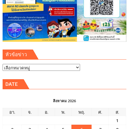
การ
เติบโต
เขต
พัฒนา
พิเศษ
ภาค
ตะวัน
ออก
หัวข้อข่าว
(EEC)
หัวข้อ
ข่าว
DATE
สิงหาคม 2026
อา.
จ.
อ.
พ.
พฤ.
ศ.
ส.
1