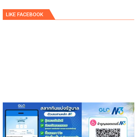
อุตสาหกรรม
เอ
LIKE FACEBOOK
เพ็ก
ซ์
กรีน
ผนึก
กำลัง
IWRM
ลง
นาม
ซื้อ
ขาย
น้ำ
เพื่อ
อุตสาหกรรม
เสริม
ความ
มั่นคง
ระบบ
สาธารณูปโภค
รองรับ