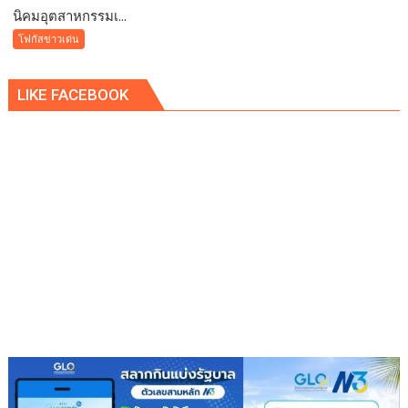
​นิคมอุตสาหกรรมเ...
นิคม
โฟกัสข่าวเด่น
อุตสาหกรรม
เอ
LIKE FACEBOOK
เพ็ก
ซ์
กรีน
ผนึก
กำลัง
IWRM
ลง
นาม
ซื้อ
ขาย
น้ำ
เพื่อ
อุตสาหกรรม
เสริม
ความ
มั่นคง