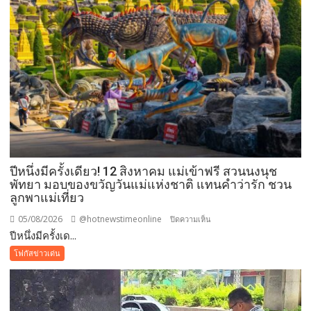
ปีหนึ่งมีครั้งเดียว! 12 สิงหาคม แม่เข้าฟรี สวนนงนุช
พัทยา มอบของขวัญวันแม่แห่งชาติ แทนคำว่ารัก ชวน
ลูกพาแม่เที่ยว
05/08/2026
@hotnewstimeonline
บน
ปิดความเห็น
ปีหนึ่งมีครั้งเด...
ปี
หนึ่ง
โฟกัสข่าวเด่น
มี
ครั้ง
เดียว!
12