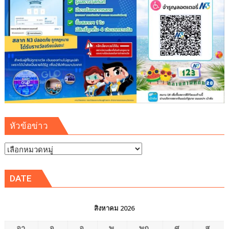
ระบบ
สาธารณูปโภค
รองรับ
การ
เติบโต
เขต
พัฒนา
พิเศษ
ภาค
ตะวัน
ออก
หัวข้อข่าว
(EEC)
หัวข้อ
ข่าว
DATE
สิงหาคม 2026
อา.
จ.
อ.
พ.
พฤ.
ศ.
ส.