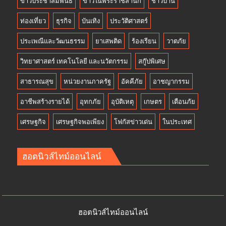
ข่าวประชาสัมพันธ์
ข่าวในพระราชสำนัก
ชาวบ้าน
ท่องเที่ยว
ธุรกิจ
บันเทิง
ประวัติศาสตร์
ประเพณีและวัฒนธรรม
ยาเสพติด
ร้องเรียน
วาตภัย
วิทยาศาสตร์ เทคโนโลยี และนวัตกรรม
สกู๊ปพิเศษ
สาธารณสุข
หน่วยงานภาครัฐ
อัคคีภัย
อาชญากรรม
อาชีพสร้างรายได้
อุทกภัย
อุบัติเหตุ
เกษตร
เตือนภัย
เศรษฐกิจ
เศรษฐกิจพอเพียง
โฟกัสข่าวเด่น
ในประเทศ
ฮอตนิวส์ไทม์ออนไลน์
ฮอตนิวส์ไทม์ออนไลน์