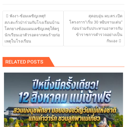
แนะแนว
พังงา-ซ้อมเผชิญเหตุ!!
สุดอบอุ่น ผบ.ตร.เปิด
เรื่อง
โครงการ”เริ่ม 30 หยิบจานเด่น”
สภ.ตะกั่วป่าร่วมกับโรงเรียนบ้าน
ก่อนร่วมรับประทานอาหารกับ
โคกยางซ้อมแผนเผชิญเหตุให้ครู
ข้าราชการตำรวจอย่างเป็น
นักเรียนเอาตัวรอดจากคนร้ายก่อ
กันเอง
เหตุในโรงเรียน
RELATED POSTS