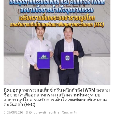
พา
ปัญหา
แม่
ผู้
เที่ยว
เร่ร่อน
สร้าง
ความ
ปลอดภัย
ประชาชน
นิคมอุตสาหกรรมเอเพ็กซ์ กรีน ผนึกกำลัง IWRM ลงนาม
ซื้อขายน้ำเพื่ออุตสาหกรรม เสริมความมั่นคงระบบ
สาธารณูปโภค รองรับการเติบโตเขตพัฒนาพิเศษภาค
ตะวันออก (EEC)
05/08/2026
@hotnewstimeonline
บน
ปิดความเห็น