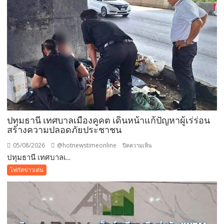
สิงหาคม
แม่
เข้า
ฟรี
สวน
นงนุช
พัทยา
มอบ
ของ
ขวัญ
ปทุมธานี เทศบาลเมืองคูคต เดินหน้าแก้ปัญหาผู้เร่ร่อน
วัน
สร้างความปลอดภัยประชาชน
แม่
แห่ง
05/08/2026
@hotnewstimeonline
บน
ปิดความเห็น
ชาติ
ปทุมธานี เทศบาลเ...
ปทุมธานี
แทน
เทศบาล
โฟกัสข่าวเด่น
คำ
เมือง
ว่า
คูคต
รัก
เดิน
ชวน
หน้า
ลูก
แก้