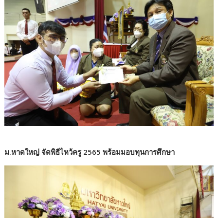
ม.หาดใหญ่ จัดพิธีไหว้ครู 2565 พร้อมมอบทุนการศึกษา