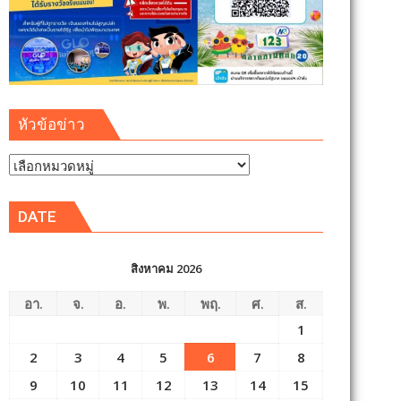
หัวข้อข่าว
หัวข้อ
ข่าว
DATE
สิงหาคม 2026
อา.
จ.
อ.
พ.
พฤ.
ศ.
ส.
1
2
3
4
5
6
7
8
9
10
11
12
13
14
15