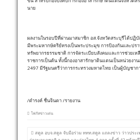
ขึ้น สำหรับกองบังคับการกองอาสารักษาดินแดนจังหวัดสระ
นาย
ผลงานในรอบปีที่ผ่านมาสมาชิก อส.จังหวัดสระบุรีได้ปฏิ
มีพระมหากษัตริย์ทรงเป็นพระประมุข การป้องกันและป
ทรัพยากรธรรมชาติ การจัดระเบียบสังคมและการช่วยเหล
ราชการเป็นต้น ทั้งนี้กองอาสารักษาดินแดนเป็นหน่วยง
2497 มีรัฐมนตรีว่าการกระทรวงมหาดไทย เป็นผู้บัญชาก
/ดำรงค์ ชื่นจินดา /รายงาน
โฟกัสข่าวเด่น
แนะแนว
สตูล อบจ.สตูล จับมือร่วม ททท.สตูล แถลงข่าว ว่าวประเ
เรื่อง
ว่าวนานาชาติ จ.สตูล และว่าวไทย 4 ภาค ครั้งที่ 42 พร้อมดึ