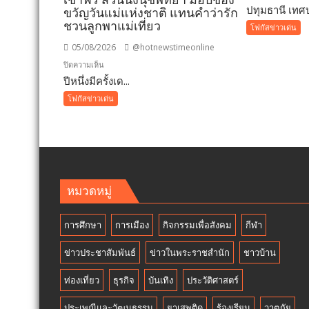
ปทุมธานี เทศบ
ปทุมธา
ขวัญวันแม่แห่งชาติ แทนคำว่ารัก
เทศบา
ชวนลูกพาแม่เที่ยว
โฟกัสข่าวเด่น
เมือง
05/08/2026
@hotnewstimeonline
คูคต
บน
ปิดความเห็น
เดิน
ปีหนึ่งมีครั้งเด...
ปี
หน้า
หนึ่ง
โฟกัสข่าวเด่น
แก้
มี
ปัญหา
ครั้ง
ผู้
เดียว!
เร่ร่อน
12
สร้าง
สิงหาคม
ความ
แม่
หมวดหมู่
ปลอดภ
เข้า
ประช
ฟรี
การศึกษา
การเมือง
กิจกรรมเพื่อสังคม
กีฬา
สวน
นงนุช
ข่าวประชาสัมพันธ์
ข่าวในพระราชสำนัก
ชาวบ้าน
พัทยา
มอบ
ท่องเที่ยว
ธุรกิจ
บันเทิง
ประวัติศาสตร์
ของ
ประเพณีและวัฒนธรรม
ขวัญ
ยาเสพติด
ร้องเรียน
วาตภัย