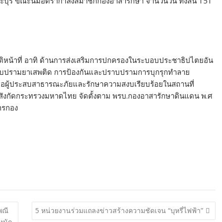
บุรี ขณะนี้มีอัตรากำลังสมาชิกกองอาสารักษา จำนวนวน ทั้งสิ้น 151
บัติหน้าที่ อาทิ ด้านการส่งเสริมการปกครองในระบอบประชาธิปไตยอัน
ราบปรามยาเสพติด การป้องกันและปราบปรามการบุกรุกทำลาย
ือผู้ประสบสาธารณะภัยและรักษาความสงบเรียบร้อยในสถานที่
านสังกัดกระทรวงมหาดไทย จัดตั้งตาม พรบ.กองอาสารักษาดินแดน พ.ศ
ารกอง
พณี
5 หน่วยงานร่วมแถลงข่าวสร้างความชัดเจน “บุหรี่ไฟฟ้า”
งนัก