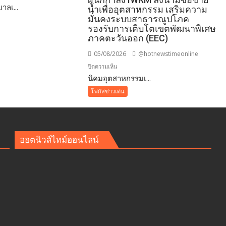
าลเ...
นี
น้ำเพื่ออุตสาหกรรม เสริมความ
ล
มั่นคงระบบสาธารณูปโภค
รองรับการเติบโตเขตพัฒนาพิเศษ
ภาคตะวันออก (EEC)
05/08/2026
@hotnewstimeonline
บน
ปิดความเห็น
​นิคมอุตสาหกรรมเ...
นิคม
โฟกัสข่าวเด่น
อุตสาหกรรม
เอ
เพ็ก
ซ์
ฮอตนิวส์ไทม์ออนไลน์
ัย
กรีน
าชน
ผนึก
กำลัง
IWRM
ลง
นาม
ซื้อ
ขาย