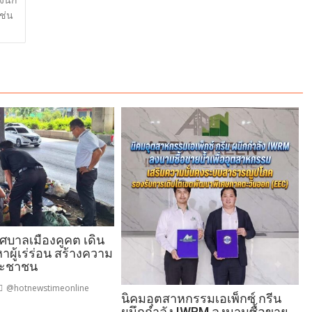
ช่น
ทศบาลเมืองคูคต เดิน
าผู้เร่ร่อน สร้างความ
ระชาชน
@hotnewstimeonline
นิคมอุตสาหกรรมเอเพ็กซ์ กรีน
ผนึกกำลัง IWRM ลงนามซื้อขาย