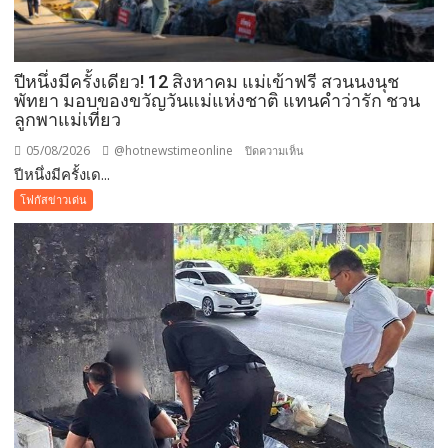
ปีหนึ่งมีครั้งเดียว! 12 สิงหาคม แม่เข้าฟรี สวนนงนุช
พัทยา มอบของขวัญวันแม่แห่งชาติ แทนคำว่ารัก ชวน
ลูกพาแม่เที่ยว
05/08/2026
@hotnewstimeonline
บน
ปิดความเห็น
ปีหนึ่งมีครั้งเด...
ปี
หนึ่ง
โฟกัสข่าวเด่น
มี
ครั้ง
เดียว!
12
สิงหาคม
แม่
เข้า
ฟรี
สวน
นงนุช
พัทยา