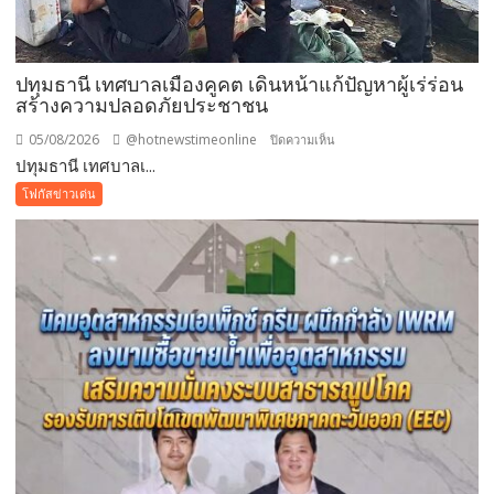
มอบ
ของ
ขวัญ
ปทุมธานี เทศบาลเมืองคูคต เดินหน้าแก้ปัญหาผู้เร่ร่อน
วัน
สร้างความปลอดภัยประชาชน
แม่
แห่ง
05/08/2026
@hotnewstimeonline
บน
ปิดความเห็น
ชาติ
ปทุมธานี เทศบาลเ...
ปทุมธานี
แทน
เทศบาล
โฟกัสข่าวเด่น
คำ
เมือง
ว่า
คูคต
รัก
เดิน
ชวน
หน้า
ลูก
แก้
พา
ปัญหา
แม่
ผู้
เที่ยว
เร่ร่อน
สร้าง
ความ
ปลอดภัย
ประชาชน