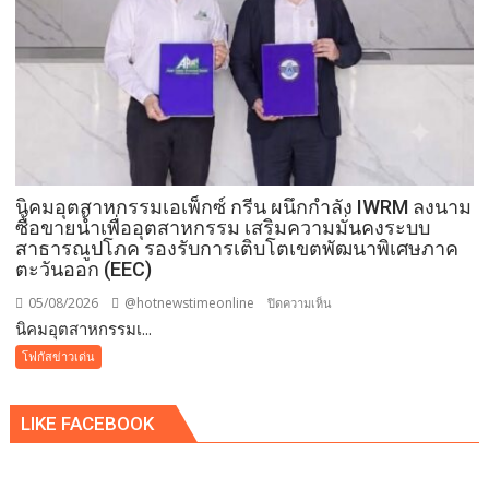
นิคมอุตสาหกรรมเอเพ็กซ์ กรีน ผนึกกำลัง IWRM ลงนาม
ซื้อขายน้ำเพื่ออุตสาหกรรม เสริมความมั่นคงระบบ
สาธารณูปโภค รองรับการเติบโตเขตพัฒนาพิเศษภาค
ตะวันออก (EEC)
05/08/2026
@hotnewstimeonline
บน
ปิดความเห็น
​นิคมอุตสาหกรรมเ...
นิคม
โฟกัสข่าวเด่น
อุตสาหกรรม
เอ
LIKE FACEBOOK
เพ็ก
ซ์
กรีน