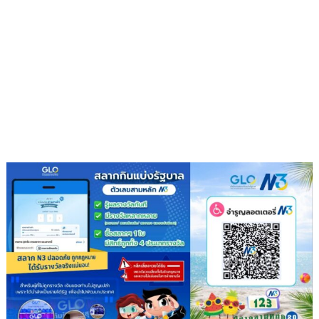
ผนึก
กำลัง
IWRM
ลง
นาม
ซื้อ
ขาย
น้ำ
เพื่อ
อุตสาหกรรม
เสริม
ความ
มั่นคง
ระบบ
สาธารณูปโภค
รองรับ
การ
เติบโต
เขต
พัฒนา
พิเศษ