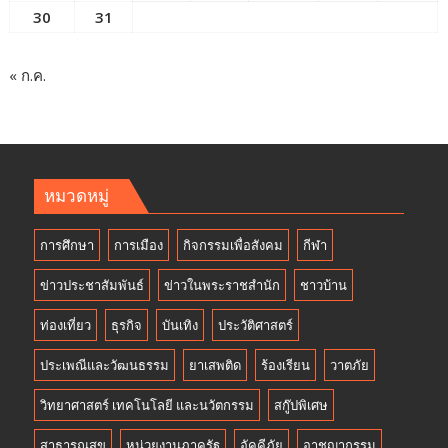
30
31
« ก.ค.
หมวดหมู่
การศึกษา
การเมือง
กิจกรรมเพื่อสังคม
กีฬา
ข่าวประชาสัมพันธ์
ข่าวในพระราชสำนัก
ชาวบ้าน
ท่องเที่ยว
ธุรกิจ
บันเทิง
ประวัติศาสตร์
ประเพณีและวัฒนธรรม
ยาเสพติด
ร้องเรียน
วาตภัย
วิทยาศาสตร์ เทคโนโลยี และนวัตกรรม
สกู๊ปพิเศษ
สาธารณสุข
หน่วยงานภาครัฐ
อัคคีภัย
อาชญากรรม