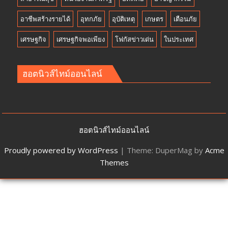
อาชีพสร้างรายได้
อุทกภัย
อุบัติเหตุ
เกษตร
เตือนภัย
เศรษฐกิจ
เศรษฐกิจพอเพียง
โฟกัสข่าวเด่น
ในประเทศ
ฮอตนิวส์ไทม์ออนไลน์
ฮอตนิวส์ไทม์ออนไลน์
Proudly powered by WordPress
|
Theme: DuperMag by
Acme
Themes