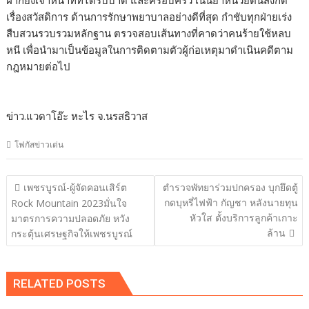
ฝากยังเจ้าหน้าที่ที่ได้รับบาด และครอบครัว เน้นย้ำหน่วยต้นสังกัด
เรื่องสวัสดิการ ด้านการรักษาพยาบาลอย่างดีที่สุด กำชับทุกฝ่ายเร่ง
สืบสวนรวบรวมหลักฐาน ตรวจสอบเส้นทางที่คาดว่าคนร้ายใช้หลบ
หนี เพื่อนำมาเป็นข้อมูลในการติดตามตัวผู้ก่อเหตุมาดำเนินคดีตาม
กฎหมายต่อไป
ข่าว.แวดาโอ๊ะ​ หะไร​ จ.นรสธิวาส
โฟกัสข่าวเด่น
แนะแนว
เพชรบูรณ์-ผู้จัดคอนเสิร์ต
ตำรวจพัทยาร่วมปกครอง บุกยึดตู้
เรื่อง
กดบุหรี่ไฟฟ้า กัญชา หลังนายทุน
Rock Mountain 2023มั่นใจ
หัวใส ตั้งบริการลูกค้าเกาะ
มาตรการความปลอดภัย หวัง
ล้าน
กระตุ้นเศรษฐกิจให้เพชรบูรณ์
RELATED POSTS