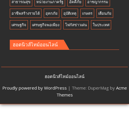
สาธารณสุข
หน่วยงานภาครัฐ
อัคคีภัย
อาชญากรรม
อาชีพสร้างรายได้
อุทกภัย
อุบัติเหตุ
เกษตร
เตือนภัย
เศรษฐกิจ
เศรษฐกิจพอเพียง
โฟกัสข่าวเด่น
ในประเทศ
ฮอตนิวส์ไทม์ออนไลน์
ฮอตนิวส์ไทม์ออนไลน์
Proudly powered by WordPress
|
Theme: DuperMag by
Acme
Themes