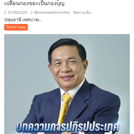
เปลี่ยนกองขยะเป็นกองบุญ
07/08/2026
@hotnewstimeonline
บน
ปิดความเห็น
ปทุมธานี เทศบาลเ...
ปทุมธานี
เทศบาล
โฟกัสข่าวเด่น
เมือง
คูคต
จัด
ทอด
ผ้าป่า
จาก
ขยะ
เปลี่ยน
กอง
ขยะ
เป็นก
อง
บุญ