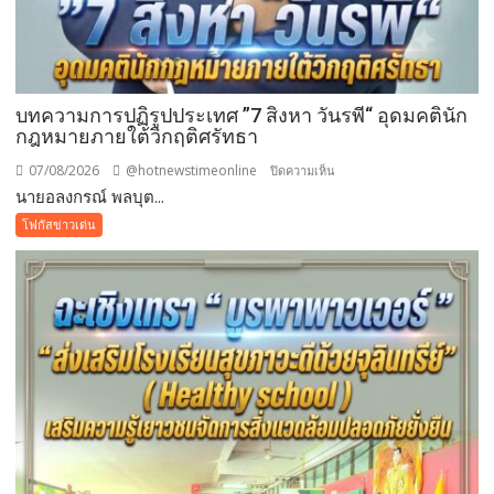
บทความการปฏิรูปประเทศ ”7 สิงหา วันรพี“ อุดมคตินัก
กฎหมายภายใต้วิกฤติศรัทธา
07/08/2026
@hotnewstimeonline
บน
ปิดความเห็น
นายอลงกรณ์ พลบุต...
บทความ
การ
โฟกัสข่าวเด่น
ปฏิรูป
ประเทศ
”7
สิง
หา
วัน
รพี“
อุดมคติ
นัก
กฎหมาย
ภาย