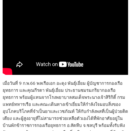
เมื่อวันที่ 9 ก.พ.66 พลเรือเอก อะดุง พันธุ์เอี่ยม ผู้บัญชาการกองเรือ
ยุทธการ และคุณกีรตา พันธุ์เอี่ยม ประธานชมรมภริยากองเรือ
ยุทธการ พร้อมผู้แทนจากโรงพยาบาลสมเด็จพระนางเจ้าสิริกิติ์ กรม
แพทย์ทหารเรือ และคณะเดินทางเข้าเยี่ยมให้กำลังใจมอบสิ่งของ
อุปโภคบริโภคที่จำเป็นยาและเวชภัณท์ ให้กับกำลังพลที่เป็นผู้ป่วยติด
เตียง และผู้สูงอายุที่ไม่สามารถช่วยเหลือตัวเองได้ที่พักอาศัยอยู่ใน
บ้านพักข้าราชการกองเรือยุทธการ อ.สัตหีบ จ.ชลบุรี พร้อมทั้งรับฟัง