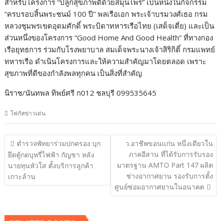
สำหรับโครงการ “ปลูกสุขภาพดีด้วยสมุนไพร” เป็นหนึ่งในกิจกรรม
“ครบรอบสิ้นพระชนม์ 100 ปี” พลเรือเอก พระเจ้าบรมวงศ์เธอ กรม
หลวงชุมพรเขตอุดมศักดิ์ พระบิดาทหารเรือไทย (เสด็จเตี่ย) และเป็น
ส่วนหนึ่งของโครงการ “Good Home And Good Health” ที่ทางกอง
เรือยุทธการ ร่วมกับโรงพยาบาล สมเด็จพระนางเจ้าสิริกิติ์ กรมแพทย์
ทหารเรือ ดำเนินโครงการและให้ความสำคัญมาโดยตลอด เพราะ
สุขภาพที่ดีของกำลังพลทุกคน เป็นสิ่งที่สำคัญ
นิราช/นันทพล ทิพย์ศรี ก012 ชลบุรี 099535645
โฟกัสข่าวเด่น
แนะแนว
ตำรวจพัทยาร่วมปกครอง บุก
ว.อาชีพขอนแก่น หนึ่งเดียวใน
เรื่อง
ภาคอีสาน ที่ได้รับการรับรอง
ยึดตู้กดบุหรี่ไฟฟ้า กัญชา หลัง
มาตรฐาน AMTO Part 147 ผลิต
นายทุนหัวใส ตั้งบริการลูกค้า
ช่างอากาศยาน รองรับการตั้ง
เกาะล้าน
ศูนย์ซ่อมอากาศยานในอนาคต