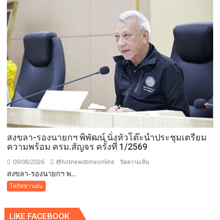
แม่
ของ
แผ่น
ดิน”
เดิน–
วิ่ง
การ
กุศล
วัน
แม่
กว่า
๕๐๐
สงขลา-รองนายกฯ พิพัฒน์ นั่งหัวโต๊ะนำประชุมเตรียม
คน
ความพร้อม ครม.สัญจร ครั้งที่ 1/2569
ต้าน
ยา
09/08/2026
@hotnewstimeonline
บน
ปิดความเห็น
เสพ
สงขลา-รองนายกฯ พ...
สงขลา-
ติด
รอง
โฟกัสข่าวเด่น
นา
ยกฯ
LIKE FACEBOOK
พิพัฒน์