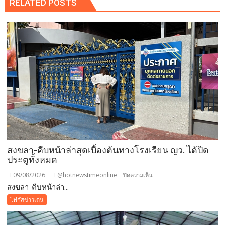
RELATED POSTS
สงขลา-คืบหน้าล่าสุดเบื้องต้นทางโรงเรียน ญว. ได้ปิด
ประตูทั้งหมด
09/08/2026
@hotnewstimeonline
บน
ปิดความเห็น
สงขลา-คืบหน้าล่า...
สงขลา-
คืบ
โฟกัสข่าวเด่น
หน้า
ล่าสุด