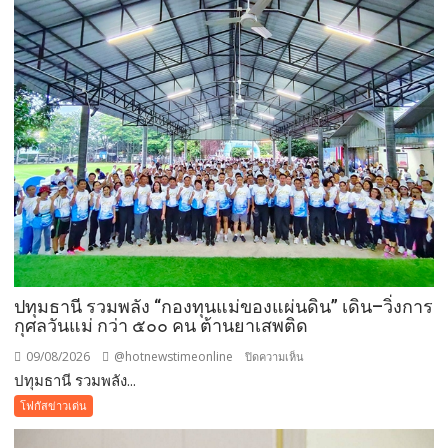
เบื้อง
ต้นทาง
โรงเรียน
ญว.
ได้
ปิด
ประตู
ทั้งหมด
ปทุมธานี รวมพลัง “กองทุนแม่ของแผ่นดิน” เดิน–วิ่งการ
กุศลวันแม่ กว่า ๕๐๐ คน ต้านยาเสพติด
09/08/2026
@hotnewstimeonline
บน
ปิดความเห็น
ปทุมธานี รวมพลัง...
ปทุมธานี
รวม
โฟกัสข่าวเด่น
พลัง
“กองทุน