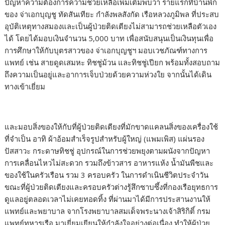
ปัญหาความต้องการความช่วยเหลือเพิ่มเติมพบว่า รายแรกที่บ้านพัก
ของ จ่าเอกบุญชู ทัดสันเทียะ กำลังพลสังกัด เรือหลวงภูมิพล ที่ประสบ
อุบัติเหตุทางสมองและเป็นผู้ป่วยติดเตียงไม่สามารถช่วยเหลือตัวเอง
ได้ โดยได้มอบเงินจำนวน 5,000 บาท เพื่อสนับสนุนเป็นเงินทุนเพื่อ
การศึกษาให้กับบุตรสาวของ จ่าเอกบุญชูฯ มอบเวชภัณฑ์ทางการ
แพทย์ เช่น สายดูดเสมหะ ทิชชู่ม้วน และทิชชู่เปียก พร้อมทั้งสอบถาม
ถึงความเป็นอยู่และอาการเจ็บป่วยด้วยความห่วงใย จากนั้นได้เดิน
ทางเข้าเยี่ยม
และมอบสิ่งของให้กับที่ผู้ป่วยติดเตียงที่มักขาดแคลนสิ่งของเครื่องใช้
ที่จำเป็น อาทิ ผ้าอ้อมสำเร็จรูปสำหรับผู้ใหญ่ (แพมเพิส) แผ่นรอง
ปัสสาวะ กระดาษทิชชู่ อุปกรณ์ในการช่วยพยุงตามผนังจากปัญหา
การเคลื่อนไหวไม่สะดวก รวมถึงข้าวสาร อาหารแห้ง น้ำมันพืชและ
ของใช้ในครัวเรือน รวม 3 ครอบครัว ในการดำเนินชีวิตประจำวัน
ขณะที่ผู้ป่วยติดเตียงและครอบครัวต่างรู้สึกซาบซึ้งที่กองเรือยุทธการ
ดูแลอยู่ตลอดเวลาไม่เคยทอดทิ้ง ที่ผ่านมาได้มีการประสานงานให้
แพทย์และพยาบาล จากโรงพยาบาลสมเด็จพระนางเจ้าสิริกิติ์ กรม
แพทย์ทหารเรือ มาเยี่ยมเยียนให้กำลังใจอย่างต่อเนื่อง ทำให้ผู้ป่วย