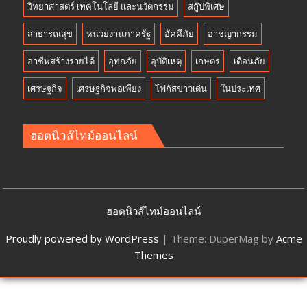
วิทยาศาสตร์ เทคโนโลยี และนวัตกรรม
สกู๊ปพิเศษ
สาธารณสุข
หน่วยงานภาครัฐ
อัคคีภัย
อาชญากรรม
อาชีพสร้างรายได้
อุทกภัย
อุบัติเหตุ
เกษตร
เตือนภัย
เศรษฐกิจ
เศรษฐกิจพอเพียง
โฟกัสข่าวเด่น
ในประเทศ
ฮอตนิวส์ไทม์ออนไลน์
ฮอตนิวส์ไทม์ออนไลน์
Proudly powered by WordPress
|
Theme: DuperMag by
Acme
Themes