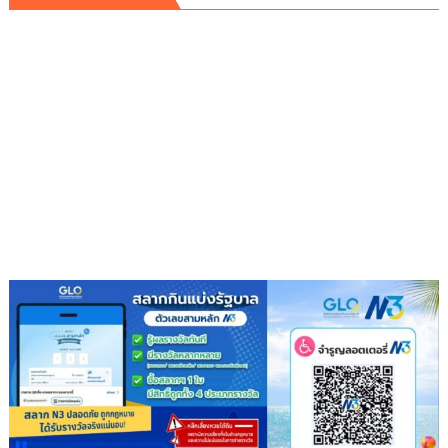
นั่ง
หัว
โต๊ะ
นำ
ประชุม
เตรียม
ความ
พร้อม
ครม.สัญจร
ครั้ง
ที่
1/2569