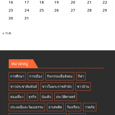
16
17
18
19
20
21
22
23
24
25
26
27
28
29
30
31
« ก.ค.
หมวดหมู่
การศึกษา
การเมือง
กิจกรรมเพื่อสังคม
กีฬา
ข่าวประชาสัมพันธ์
ข่าวในพระราชสำนัก
ชาวบ้าน
ท่องเที่ยว
ธุรกิจ
บันเทิง
ประวัติศาสตร์
ประเพณีและวัฒนธรรม
ยาเสพติด
ร้องเรียน
วาตภัย