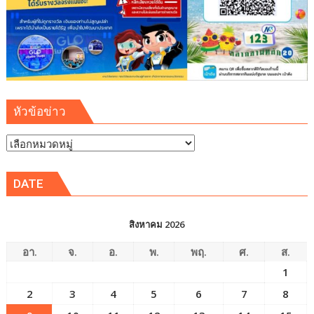
หัวข้อข่าว
หัวข้อ
ข่าว
DATE
สิงหาคม 2026
อา.
จ.
อ.
พ.
พฤ.
ศ.
ส.
1
2
3
4
5
6
7
8