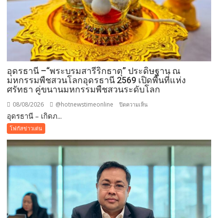
อุดรธานี –“พระบรมสารีริกธาตุ” ประดิษฐาน ณ
มหกรรมพืชสวนโลกอุดรธานี 2569 เปิดพื้นที่แห่ง
ศรัทธา คู่ขนานมหกรรมพืชสวนระดับโลก
08/08/2026
@hotnewstimeonline
บน
ปิดความเห็น
อุดรธานี – เกิดภ...
อุดรธานี
–“พระบรม
โฟกัสข่าวเด่น
สารีริกธาตุ”
ประดิษฐาน
ณ
มหกรรม
พืช
สวน
โลก
อุดรธานี