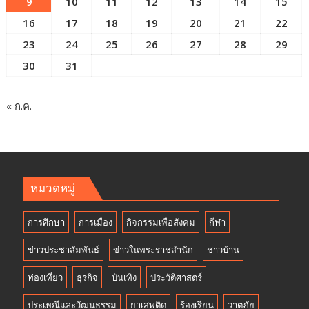
9
10
11
12
13
14
15
16
17
18
19
20
21
22
23
24
25
26
27
28
29
30
31
« ก.ค.
หมวดหมู่
การศึกษา
การเมือง
กิจกรรมเพื่อสังคม
กีฬา
ข่าวประชาสัมพันธ์
ข่าวในพระราชสำนัก
ชาวบ้าน
ท่องเที่ยว
ธุรกิจ
บันเทิง
ประวัติศาสตร์
ประเพณีและวัฒนธรรม
ยาเสพติด
ร้องเรียน
วาตภัย