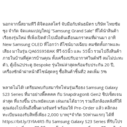
นอกจากนี้สยามทีวี ดิจิตอลสโตร์ จับมือกับพันธมิตร บริษัท ไทยซัม
ซุง จำกัด จัดแคมเปญใหญ่ “Samsung Grand Sale” ที่ได้นำสินค้า
เรือธงรุ่นใหม่ ที่เพิ่งเปิดตัวไปเมื่อต้นเดือนมกราคมที่ผ่านมา อาทิ
New Samsung OLED ที่โอกว่า ดีไซน์บางเฉียบ คมชัดทั้งภาพและ
เสียง มาในรุ่น QA65S95BAK ทีวี 65นิ้ว และ 55นิ้ว รวมไปถึงสินค้า
ภายในบ้านที่คู่ควรบ้านคุณ ทั้งเครื่องปรับอากาศวินด์ฟรี ลมไม่ปะทะ
ตัว, ตู้เย็น2ประตู Bespoke รุ่นใหม่ล่าสุดพร้อมรับประกัน 20 ปี,
เครื่องซักผ้าฝาหน้าดีไซน์สุดหรู ซื้อสินค้าชิ้นที่2 ลดเพิ่ม 5%
พลาดไม่ได้! เตรียมพบกับสมาร์ทโฟนรุ่นเรือธง Samsung Galaxy
S23 Series ที่มาอย่างพี๊คคคค กับ Snapdragon8 Gen2 ชิปเซ็ตเจน
ล่าสุด ที่แรงขึ้น ประหยัดแบต เล่นเกมได้ยาวๆ รวมถึงกล้องหลังที่ให้
คุณส่องไปเห็นถึงพื้นดวงจันทร์ พร้อมให้ Pre-Order แล้ว คลิกลง
ทะเบียนจองรับสิทธิ์เพียง 2,000 บาท(*จำกัด 50ท่านแรก) ได้ที่
https://bit.ly/3YlA4R5 กับ Samsung Galaxy S23 Series ที่รับโปร