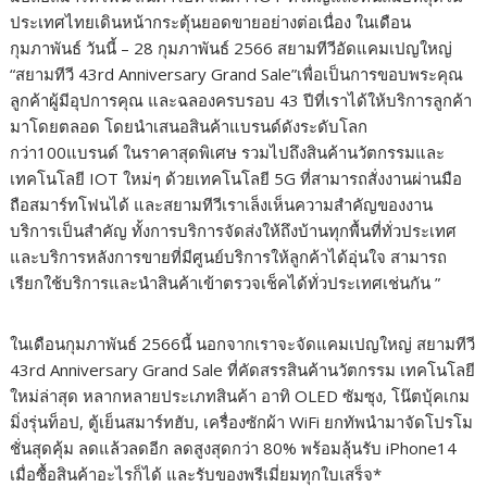
ประเทศไทยเดินหน้ากระตุ้นยอดขายอย่างต่อเนื่อง ในเดือน
กุมภาพันธ์ วันนี้ – 28 กุมภาพันธ์ 2566 สยามทีวีอัดแคมเปญใหญ่
“สยามทีวี 43rd Anniversary Grand Sale”เพื่อเป็นการขอบพระคุณ
ลูกค้าผู้มีอุปการคุณ และฉลองครบรอบ 43 ปีที่เราได้ให้บริการลูกค้า
มาโดยตลอด โดยนำเสนอสินค้าแบรนด์ดังระดับโลก
กว่า100แบรนด์ ในราคาสุดพิเศษ รวมไปถึงสินค้านวัตกรรมและ
เทคโนโลยี IOT ใหม่ๆ ด้วยเทคโนโลยี 5G ที่สามารถสั่งงานผ่านมือ
ถือสมาร์ทโฟนได้ และสยามทีวีเราเล็งเห็นความสำคัญของงาน
บริการเป็นสำคัญ ทั้งการบริการจัดส่งให้ถึงบ้านทุกพื้นที่ทั่วประเทศ
และบริการหลังการขายที่มีศูนย์บริการให้ลูกค้าได้อุ่นใจ สามารถ
เรียกใช้บริการและนำสินค้าเข้าตรวจเช็คได้ทั่วประเทศเช่นกัน ”
ในเดือนกุมภาพันธ์ 2566นี้ นอกจากเราจะจัดแคมเปญใหญ่ สยามทีวี
43rd Anniversary Grand Sale ที่คัดสรรสินค้านวัตกรรม เทคโนโลยี
ใหม่ล่าสุด หลากหลายประเภทสินค้า อาทิ OLED ซัมซุง, โน๊ตบุ้คเกม
มิ่งรุ่นท็อป, ตู้เย็นสมาร์ทฮับ, เครื่องซักผ้า WiFi ยกทัพนำมาจัดโปรโม
ชั่นสุดคุ้ม ลดแล้วลดอีก ลดสูงสุดกว่า 80% พร้อมลุ้นรับ iPhone14
เมื่อซื้อสินค้าอะไรก็ได้ และรับของพรีเมี่ยมทุกใบเสร็จ*