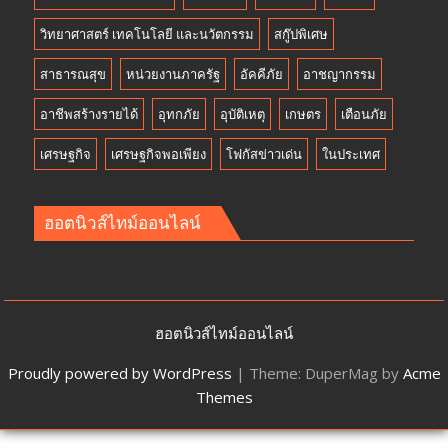
วิทยาศาสตร์ เทคโนโลยี และนวัตกรรม
สกู๊ปพิเศษ
สาธารณสุข
หน่วยงานภาครัฐ
อัคคีภัย
อาชญากรรม
อาชีพสร้างรายได้
อุทกภัย
อุบัติเหตุ
เกษตร
เตือนภัย
เศรษฐกิจ
เศรษฐกิจพอเพียง
โฟกัสข่าวเด่น
ในประเทศ
ฮอตนิวส์ไทม์ออนไลน์
ฮอตนิวส์ไทม์ออนไลน์
Proudly powered by WordPress
|
Theme: DuperMag by
Acme
Themes