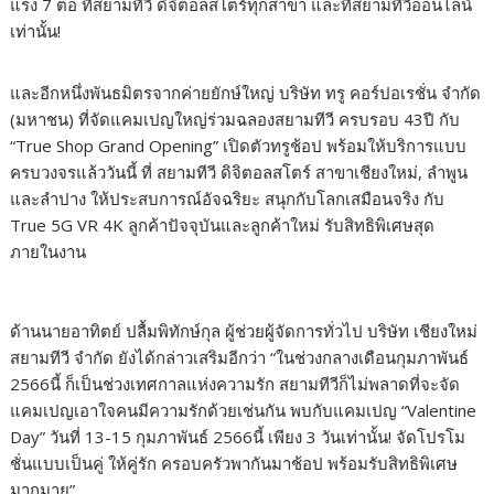
แรง 7 ต่อ ที่สยามทีวี ดิจิตอลสโตร์ทุกสาขา และที่สยามทีวีออนไลน์
เท่านั้น!
และอีกหนึ่งพันธมิตรจากค่ายยักษ์ใหญ่ บริษัท ทรู คอร์ปอเรชั่น จำกัด
(มหาชน) ที่จัดแคมเปญใหญ่ร่วมฉลองสยามทีวี ครบรอบ 43ปี กับ
“True Shop Grand Opening” เปิดตัวทรูช้อป พร้อมให้บริการแบบ
ครบวงจรแล้ววันนี้ ที่ สยามทีวี ดิจิตอลสโตร์ สาขาเชียงใหม่, ลำพูน
และลำปาง ให้ประสบการณ์อัจฉริยะ สนุกกับโลกเสมือนจริง กับ
True 5G VR 4K ลูกค้าปัจจุบันและลูกค้าใหม่ รับสิทธิพิเศษสุด
ภายในงาน
ด้านนายอาทิตย์ ปลื้มพิทักษ์กุล ผู้ช่วยผู้จัดการทั่วไป บริษัท เชียงใหม่
สยามทีวี จำกัด ยังได้กล่าวเสริมอีกว่า “ในช่วงกลางเดือนกุมภาพันธ์
2566นี้ ก็เป็นช่วงเทศกาลแห่งความรัก สยามทีวีก็ไม่พลาดที่จะจัด
แคมเปญเอาใจคนมีความรักด้วยเช่นกัน พบกับแคมเปญ “Valentine
Day” วันที่ 13-15 กุมภาพันธ์ 2566นี้ เพียง 3 วันเท่านั้น! จัดโปรโม
ชั่นแบบเป็นคู่ ให้คู่รัก ครอบครัวพากันมาช้อป พร้อมรับสิทธิพิเศษ
มากมาย”