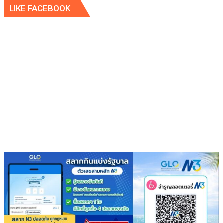
คดี
LIKE FACEBOOK
จัด
ทอด
ผ้าป่า
จาก
ขยะ
เปลี่ยน
กอง
ขยะ
เป็นก
อง
บุญ