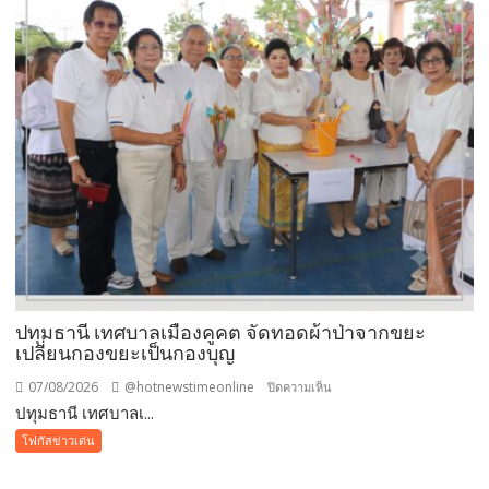
ตัว
ยาง
ชนิด
ผง-
ผงขาว”
โรงงาน
ประกาศ
ปฏิเสธ
รับ
ซื้อ
ทันที
ปรับ
ขั้น
ต่ำ
ปทุมธานี เทศบาลเมืองคูคต จัดทอดผ้าป่าจากขยะ
20,000
เปลี่ยนกองขยะเป็นกองบุญ
บาท
07/08/2026
@hotnewstimeonline
บน
ปิดความเห็น
พร้อม
ปทุมธานี เทศบาลเ...
ปทุมธานี
จ่อ
เทศบาล
โฟกัสข่าวเด่น
ฟ้อง
เมือง
ดำเนิน
คูคต