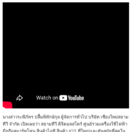
นางสาวระพีภัทร ปลื้มพิทักษ์กุล ผู้จัดการทั่วไป บริษัท เชียงใหม่สยาม
ทีวี จำกัด เปิดเผยว่า สยามทีวี ดิจิตอลสโตร์ ศูนย์รวมเครื่องใช้ไฟฟ้า
มือถือสมาร์ทโฟน สินค้าไอที สินค้า IOT ที่ใหญ่และทันสมัยที่สุดใน