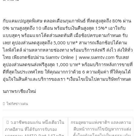
กับแคมเปญสุดพิเศษ ตลอดเดือนกุมภาพันธ์ ที่ลดสูงสุดถึง 80% ผ่าน
0% นานสูงสุดถึง 10 เดือน พร้อมรับเงินคืนสูงสุด 15%* เอาใจกับ
แบบสุดๆ พร้อมแจกโค้ดส่วนลดทันที เมื่อช้อปครบตามกำหนด รับ
เลย! คูปองส่วนลดสูงสุดถึง 5,000 บาท* สามารถเลือกช้อปได้ตาม
ไลฟ์สไตล์ ผ่านหลากหลายช่องทาง พร้อมบริการส่งฟรี ส่งไว ส่งให้ทั่ว
ไทย เพียงกดช้อปผ่าน Siamtv Online | www.siamtv.com รับเลย!
คูปองส่วนลดขนส่งฟรีสูงสุด 1,000 บาท* พร้อมบริการหลังการขายที่
ดีที่สุดในประเทศไทย ให้คุณมากกว่าด้วย 6 ความคุ้มค่า ที่ให้คุณได้
อุ่นใจในสินค้าและบริการของเรา *เงื่อนไขเป็นไปตามบริษัทกำหนด
นภาพร/เชียงใหม่
โฟกัสข่าวเด่น
แนะแนว
ว.อาชีพขอนแก่น หนึ่งเดียวใน
กรมอุทยานแห่งชาติฯ แถลงความ
เรื่อง
คืบหน้าการแก้ไขปัญหาการแต่ง
ภาคอีสาน ที่ได้รับการรับรอง
ตั้งโยกย้ายโดยไม่เป็นธรรม เน้น
มาตรฐาน AMTO Part 147 ผลิต