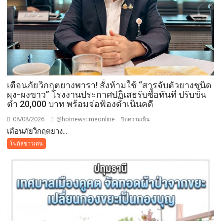
2569
เปิด
พื้นที่
แห่ง
ศรัทธา
คู่
ขนาน
มหกรรม
เตือนภัยวิกฤตยางพารา! สั่งห้ามใช้ “สารจับตัวยางชนิด
พืช
ผง-ผงขาว” โรงงานประกาศปฏิเสธรับซื้อทันที ปรับขั้น
สวน
ต่ำ 20,000 บาท พร้อมจ่อฟ้องดำเนินคดี
ระดับ
08/08/2026
@hotnewstimeonline
บน
ปิดความเห็น
โลก
เตือนภัยวิกฤตยาง...
เตือน
ภัย
โฟกัสข่าวเด่น
วิกฤต
ยางพารา!
สั่ง
ห้าม
ใช้
“สาร
จับ